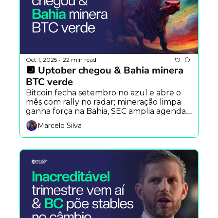
Oct 1, 2025
22 min read
•
🔲 Uptober chegou & Bahia minera 
BTC verde
Bitcoin fecha setembro no azul e abre o 
mês com rally no radar; mineração limpa 
ganha força na Bahia, SEC amplia agenda 
pró-cripto, Bitcoin volta a fase bull e as 
Marcelo Silva
últimas sobre o ReFi.