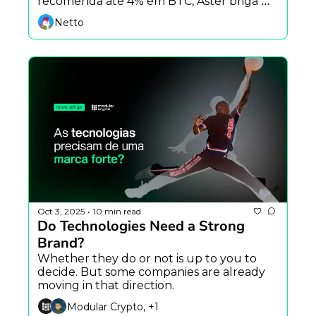
recomenda até 4% em BTC, Aster briga 
com DeFiLlama e bolsa dos EUA toca nível 
Netto
pré-bolha.
Oct 3, 2025
10 min read
•
Do Technologies Need a Strong 
Brand?
Whether they do or not is up to you to 
decide. But some companies are already 
moving in that direction.
Modular Crypto, +1