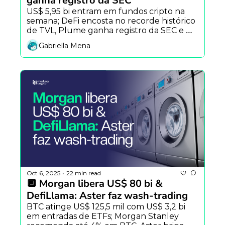
ganha registro da SEC
US$ 5,95 bi entram em fundos cripto na 
semana; DeFi encosta no recorde histórico 
de TVL, Plume ganha registro da SEC e 
inaugura a era dos RWAs regulados. Varejo 
Gabriella Mena
acordou e Pix chega no Ether.fi Cash.
Oct 6, 2025
22 min read
•
🔲 Morgan libera US$ 80 bi & 
DefiLlama: Aster faz wash-trading
BTC atinge US$ 125,5 mil com US$ 3,2 bi 
em entradas de ETFs; Morgan Stanley 