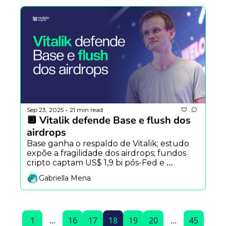
Sep 23, 2025
21 min read
•
🔲 Vitalik defende Base e flush dos 
airdrops
Base ganha o respaldo de Vitalik; estudo 
expõe a fragilidade dos airdrops; fundos 
cripto captam US$ 1,9 bi pós-Fed e 
Uptober já aparece no radar.
Gabriella Mena
1
...
16
17
18
19
20
...
45