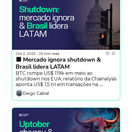
Oct 2, 2025
23 min read
•
🔲 Mercado ignora shutdown & 
Brasil lidera LATAM
BTC rompe US$ 119k em meio ao 
shutdown nos EUA; relatório da Chainalysis 
aponta US$ 1,5 tri em transações na 
América Latina com Brasil dominando a 
Diego Cabral
cena e Modular  citada em relatório da 
Ethereum.