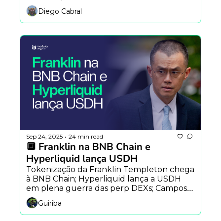
alavancagem na Solana; DePIN bate 
Diego Cabral
recorde de taxas com Helium.
Sep 24, 2025
24 min read
•
🔲 Franklin na BNB Chain e 
Hyperliquid lança USDH
Tokenização da Franklin Templeton chega 
à BNB Chain; Hyperliquid lança a USDH 
em plena guerra das perp DEXs; Campos 
Neto prega DeFi nos bancos; S&P rompe 
Guiriba
topo enquanto BTC respira.