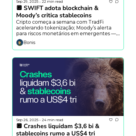
Sep 29, 2025
22 min read
•
🔲 SWIFT adota blockchain & 
Moody’s critica stablecoins
Cripto começa a semana com TradFi 
acelerando tokenização; Moody’s alerta 
para riscos monetários em emergentes — 
e o risco de shutdown nos EUA já bate no 
Bonis
BTC.
Sep 26, 2025
24 min read
•
🔲 Crashes liquidam $3,6 bi & 
stablecoins rumo a US$4 tri