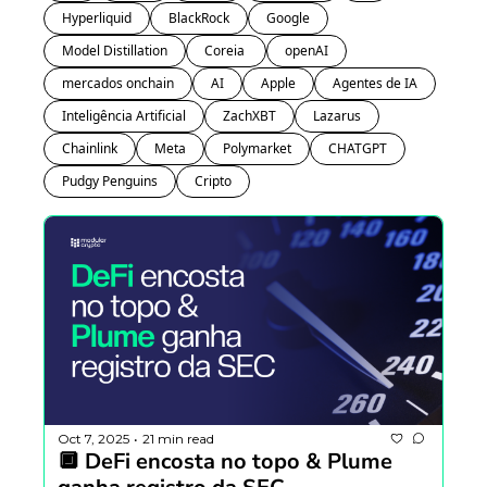
Hyperliquid
BlackRock
Google
Model Distillation
Coreia 
openAI
mercados onchain
AI
Apple
Agentes de IA
Inteligência Artificial
ZachXBT
Lazarus
Chainlink
Meta
Polymarket
CHATGPT
Pudgy Penguins
Cripto
Oct 7, 2025
21 min read
•
🔲 DeFi encosta no topo & Plume 