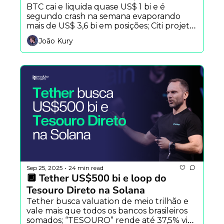
BTC cai e liquida quase US$ 1 bi e é 
segundo crash na semana evaporando 
mais de US$ 3,6 bi em posições; Citi projeta 
stablecoins em US$ 4 tri até 2030; 
João Kury
Cloudflare entra no jogo com stablecoin 
para a agentic web e muito mais.
Sep 25, 2025
24 min read
•
🔲 Tether US$500 bi e loop do 
Tesouro Direto na Solana
Tether busca valuation de meio trilhão e 
vale mais que todos os bancos brasileiros 
somados; “TESOURO” rende até 37,5% via 