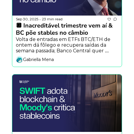
Sep 30, 2025
23 min read
•
🔲 Inacreditável trimestre vem aí & 
BC põe stables no câmbio
Volta de entradas em ETFs BTC/ETH de 
ontem dá fôlego e recupera saídas da 
semana passada; Banco Central quer 
equiparar USDT/USDC a remessas — e Q4 
Gabriella Mena
chega com teste de fogo para liquidez e 
regulação.