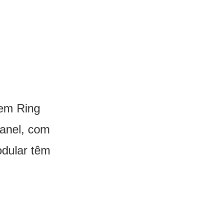
em Ring 
anel, com 
chip CC-EAL6+ e conectividade NFC. Leitores da Modular têm 