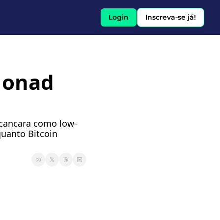
Login
Inscreva-se já!
Monad 
scancara como low-
uanto Bitcoin 