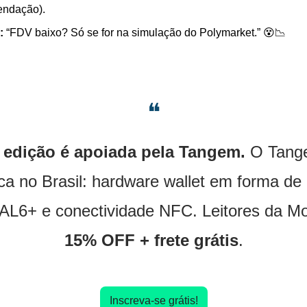
endação).
:
 “FDV baixo? Só se for na simulação do Polymarket.” 
😵
📉
❝
 edição é apoiada pela Tangem.
 O Tang
a no Brasil: hardware wallet em forma de 
15% OFF + frete grátis
.
Inscreva-se grátis!