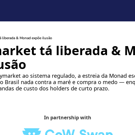
́ liberada & Monad expõe ilusão
arket tá liberada & 
usão
lymarket ao sistema regulado, a estreia da Monad e
, o Brasil nada contra a maré e compra o medo — enq
andas de custo dos holders de curto prazo.
In partnership with