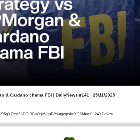
an & Cardano chama FBI | DailyNews #141 | 25/11/2025
isode/05qYZYw3ADOIRBnOgeVgpD?si=gwpskeXQSMum0L24X7vNcw