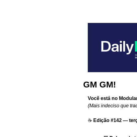
GM GM!
Você está no Modula
(Mais indeciso que tr
☕ 
Edição #142 — ter