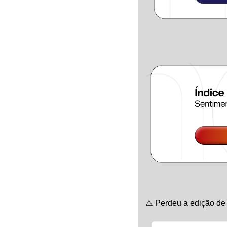
⚠️ Perdeu a edição de