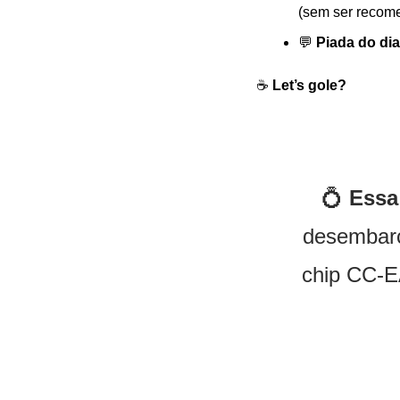
(sem ser recom
💬
Piada do dia
☕️ 
Let’s gole?
💍
Essa
desembarc