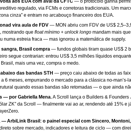
 volta aos EUA com aval da CFTC
 — o protocolo ganha permi
editivo regulado, via FCMs e corretoras tradicionais. Um marco:
zona cinza” e entram no arcabouço financeiro dos EUA.
Monad vira aula de FDV
 — MON abriu com FDV de US$ 2,5–3,9
, mostrando que 
float mínimo
 + 
unlock longo
 mandam mais que 
 numa estreia fraca — mas ignorou a matemática de supply.
 sangra, Brasil compra
 — fundos globais tiram quase US$ 2 b
ileiro segue contrarian: entrou US$ 3,5 milhões líquidos enqua
 Brasil, mais uma vez, compra o medo.
 abaixo das bandas STH
 — preço caiu abaixo de todas as faix
a a 6 meses, empurrando o mercado para a clássica no-man’s-la
trutural quando essas bandas são retomadas — o que ainda nã
 — por Gabriella Mena.
 A Scroll lança o Builders & Founders 
ar ZK” da Scroll — finalmente vai ao ar, rendendo até 15% e j
LayerZero.
 — ArbiLink Brasil: o painel especial com Sincero, Montoni,
reto sobre mercado, indicadores e leitura de ciclo — com direit