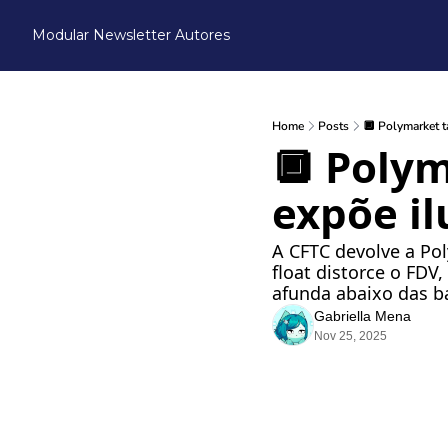
Modular Newsletter
Autores
Home
Posts
🔲 Polymarket ta
🔲 Polym
expõe il
A CFTC devolve a Po
float distorce o FDV
afunda abaixo das b
Gabriella Mena
Nov 25, 2025