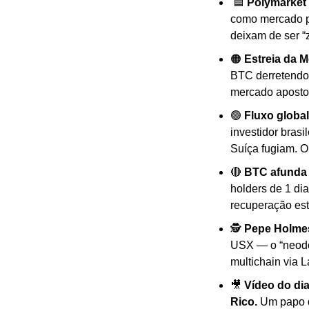
🟦
Polymarket
como mercado pr
deixam de ser “
🟠
Estreia da 
BTC derretendo
mercado apostou
🟢
Fluxo global
investidor bras
Suíça fugiam. O
🔴
BTC afunda
holders de 1 di
recuperação es
🕵️ 
Pepe Holmes
USX — o “neodól
multichain via 
🎥
Vídeo do dia
Rico. 
Um papo di