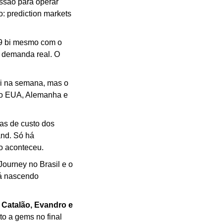
ssão para operar 
 prediction markets 
 bi mesmo com o 
demanda real. O 
i na semana, mas o 
nto EUA, Alemanha e 
as de custo dos 
nd. Só há 
o aconteceu.
Journey no Brasil e o 
á nascendo 
 Catalão, Evandro e 
o a gems no final 