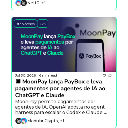
Nett0, +1
stablecoins
+23
Jul 30, 2026
6 min read
•
🔲 MoonPay lança PayBox e leva 
pagamentos por agentes de IA ao 
ChatGPT e Claude
MoonPay permite pagamentos por 
agentes de IA, OpenAI aposta no agent 
harness para escalar o Codex e Claude 
Mythos encontra falha inédita em 
Modular Crypto, +1
criptografia pós-quântica.