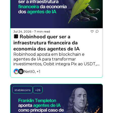
Jul 24, 2026
7 min read
•
🔲 Robinhood quer ser a 
infraestrutura financeira da 
economia dos agentes de IA
Robinhood aposta em blockchain e 
agentes de IA para transformar 
investimentos, Oobit integra Pix ao USDT, 
Black Forest Labs lança o FLUX 3 e Alibaba 
Nett0, +1
apresenta o Qwen Image 3.
stablecoins
+26