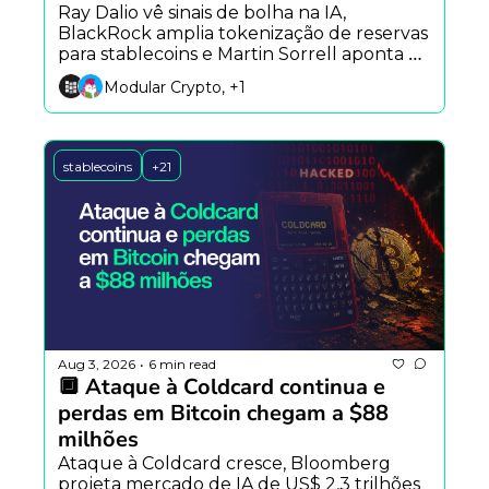
Ray Dalio vê sinais de bolha na IA, 
BlackRock amplia tokenização de reservas 
para stablecoins e Martin Sorrell aponta 
compartilhamento de conhecimento 
Modular Crypto, +1
como habilidade-chave da era da IA.
stablecoins
+21
Aug 3, 2026
6 min read
•
🔲 Ataque à Coldcard continua e 
perdas em Bitcoin chegam a $88 
milhões
Ataque à Coldcard cresce, Bloomberg 
projeta mercado de IA de US$ 2,3 trilhões 