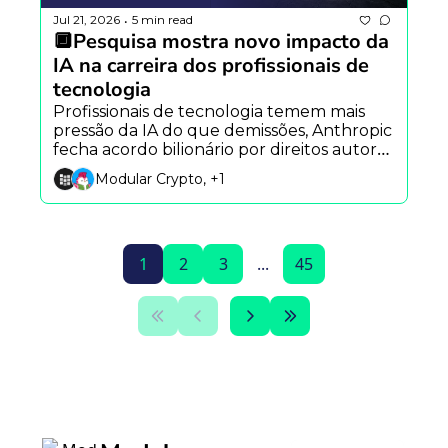
Jul 21, 2026
5 min read
•
🔲Pesquisa mostra novo impacto da 
IA na carreira dos profissionais de 
tecnologia
Profissionais de tecnologia temem mais 
pressão da IA do que demissões, Anthropic 
fecha acordo bilionário por direitos autorais 
e Robinhood libera agentes de IA para 
Modular Crypto, +1
investimentos.
1
2
3
...
45