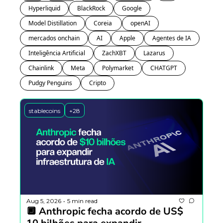
Hyperliquid
BlackRock
Google
Model Distillation
Coreia 
openAI
mercados onchain
AI
Apple
Agentes de IA
Inteligência Artificial
ZachXBT
Lazarus
Chainlink
Meta
Polymarket
CHATGPT
Pudgy Penguins
Cripto
stablecoins
+28
Aug 5, 2026
5 min read
•
🔲 Anthropic fecha acordo de US$ 