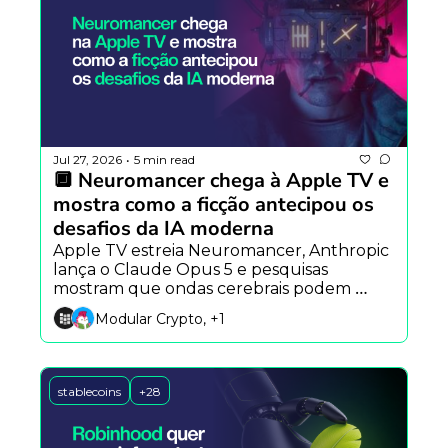
Jul 27, 2026
5 min read
•
🔲 Neuromancer chega à Apple TV e 
mostra como a ficção antecipou os 
desafios da IA moderna
Apple TV estreia Neuromancer, Anthropic 
lança o Claude Opus 5 e pesquisas 
mostram que ondas cerebrais podem 
acelerar a próxima geração da robótica 
Modular Crypto, +1
com IA.
stablecoins
+28