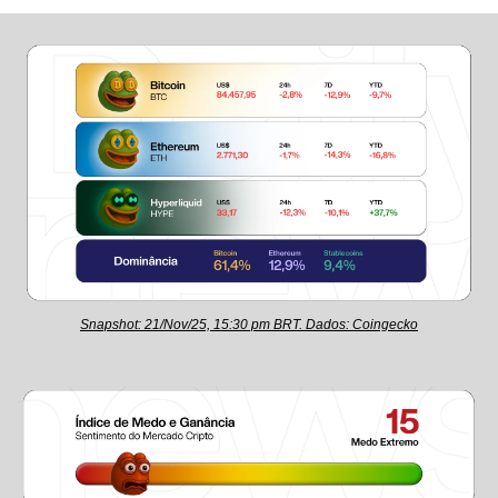
Snapshot: 21/Nov/25, 15:30 pm BRT. Dados: Coingecko