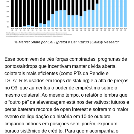
% Market Share por CeFi (preto) e DeFi (azul) | Galaxy Research
Esse boom vem de três forças combinadas: programas de 
pontos/airdrops que incentivam manter dívida aberta, 
colaterais mais eficientes (como PTs da Pendle e 
LSTs/LRTs usados em loops de staking) e a alta de preços 
no Q3, que aumentou o poder de empréstimo sobre o 
mesmo colateral. Ao mesmo tempo, o relatório lembra que 
o “outro pé” da alavancagem está nos derivativos: futuros e 
perps bateram recorde de open interest e sofreram o maior 
evento de liquidação da história em 10 de outubro, 
limpando bilhões em posições sem, porém, expor um 
buraco sistêmico de crédito. Para quem acompanha o 