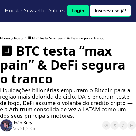
Modular Newsletter
Autores
Login
Inscreva-se já!
Home
Posts
🔲 BTC testa “max pain” & DeFi segura o tranco
🔲 BTC testa “max 
pain” & DeFi segura 
o tranco
Liquidações bilionárias empurram o Bitcoin para a 
região mais dolorida do ciclo, DATs encaram teste 
de fogo, DeFi assume o volante do crédito cripto — 
e a Arbitrum consolida de vez a LATAM como um 
dos seus principais motores.
João Kury
Nov 21, 2025