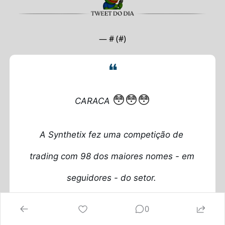
— #
 (#
)
❝
😳
😳
😳
CARACA 
A Synthetix fez uma competição de 
trading com 98 dos maiores nomes - em 
seguidores - do setor. 
0
Em 31 dias: