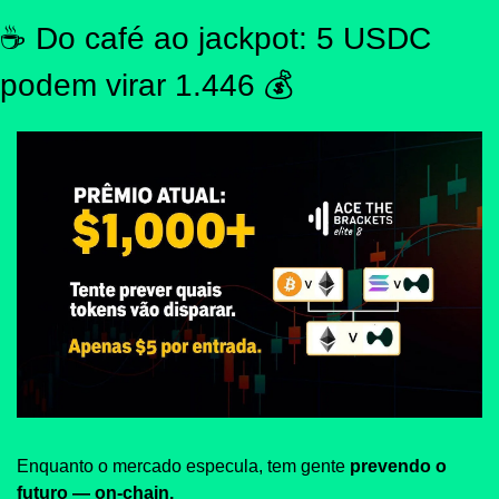
☕
 Do café ao jackpot: 5 USDC 
podem virar 1.446 💰
Enquanto o mercado especula, tem gente 
prevendo o 
futuro — on-chain.