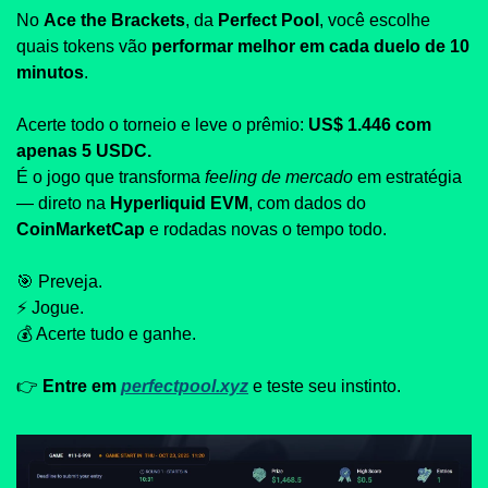
No 
Ace the Brackets
, da 
Perfect Pool
, você escolhe 
quais tokens vão 
performar melhor em cada duelo de 10 
minutos
.
Acerte todo o torneio e leve o prêmio: 
US$ 1.446 com 
apenas 5 USDC.
É o jogo que transforma 
feeling de mercado
 em estratégia 
— direto na 
Hyperliquid EVM
, com dados do 
CoinMarketCap
 e rodadas novas o tempo todo.
🎯
 Preveja.
⚡ Jogue.
💰 Acerte tudo e ganhe.
👉 
Entre em 
perfectpool.xyz
 e teste seu instinto.