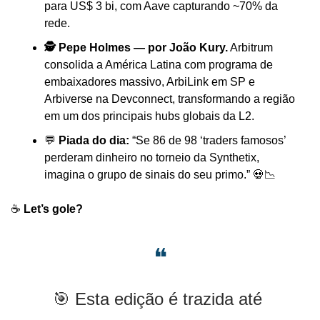
para US$ 3 bi, com Aave capturando ~70% da 
rede.
🕵️ Pepe Holmes — por João Kury.
 Arbitrum 
consolida a América Latina com programa de 
embaixadores massivo, ArbiLink em SP e 
Arbiverse na Devconnect, transformando a região 
em um dos principais hubs globais da L2.
💬
 Piada do dia: 
“Se 86 de 98 ‘traders famosos’ 
perderam dinheiro no torneio da Synthetix, 
imagina o grupo de sinais do seu primo.” 
💀
📉
☕️ 
Let’s gole?
❝
🎯
 Esta edição é trazida até 