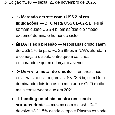
☕ Edição #140 — sexta, 21 de novembro de 2025.
📉
 Mercado derrete com +US$ 2 bi em 
liquidações
 — BTC testa US$ 81–82k, ETFs já 
somam quase US$ 4 bi em saídas e o “medo 
extremo” domina o humor do ciclo.
🏦
 DATs sob pressão
 — tesourarias cripto saem 
de US$ 176 bi para ~US$ 99 bi, mNAVs afundam 
e começa a disputa entre quem continua 
comprando e quem é forçado a vender.
💸
 DeFi vira motor do crédito 
— empréstimos 
colateralizados chegam a US$ 73,6 bi, com DeFi 
dominando dois terços do mercado e CeFi muito 
mais conservador que em 2021.
📊
 Lending on-chain mostra resiliência 
surpreendente
 — mesmo com o crash, DeFi 
devolve só 11,5% desde o topo e Plasma explode 