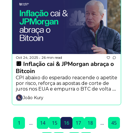
Oct 24, 2025
26 min read
•
🔲 Inflação cai & JPMorgan abraça o 
Bitcoin
CPI abaixo do esperado reacende o apetite 
por risco, reforça as apostas de corte de 
juros nos EUA e empurra o BTC de volta 
aos US$ 111 mil — enquanto o maior banco 
João Kury
do mundo decide que é hora de 
colateralizar o cripto.
1
...
14
15
16
17
18
...
45