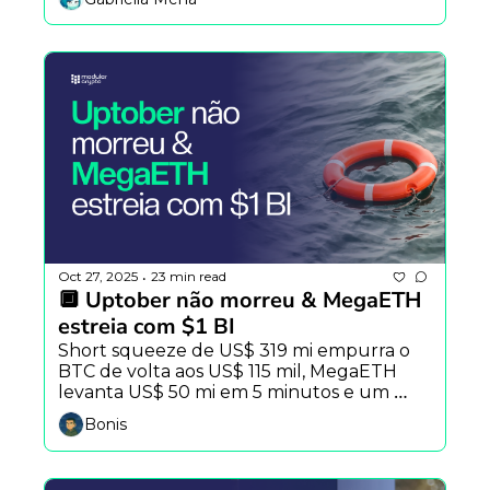
sobre liquidez.
Oct 27, 2025
23 min read
•
🔲 Uptober não morreu & MegaETH 
estreia com $1 BI
Short squeeze de US$ 319 mi empurra o 
BTC de volta aos US$ 115 mil, MegaETH 
levanta US$ 50 mi em 5 minutos e um 
“teste de estresse” expõe a fragilidade da 
Bonis
governança da Arbitrum.