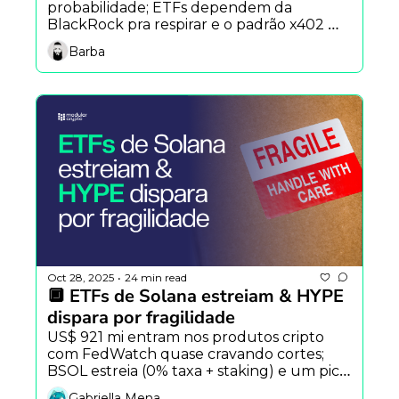
probabilidade; ETFs dependem da 
BlackRock pra respirar e o padrão x402 
liga IA, stablecoins e hype — tudo na 
Barba
mesma transação. Concentração histórica 
de riqueza em Wall Street e Chainlink 
conectando mundos.
Oct 28, 2025
24 min read
•
🔲 ETFs de Solana estreiam & HYPE 
dispara por fragilidade
US$ 921 mi entram nos produtos cripto 
com FedWatch quase cravando cortes; 
BSOL estreia (0% taxa + staking) e um pico 
“fantasma” em DEX reacende debate 
Gabriella Mena