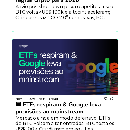
regras cripto para 2026
Alívio pós-shutdown puxa o apetite a risco: 
BTC volta >US$ 100k e altcoins aceleram; 
Coinbase traz “ICO 2.0” com travas; BC 
define o playbook cripto para 2026 — e o 
BTC fecha a semana acima de médias-
chave.
Nov 7, 2025
25 min read
•
🔲 ETFs respiram & Google leva 
previsões ao mainstream
Mercado ainda em modo defensivo: ETFs 
de BTC voltam a ter entradas, BTC testa os 
US$ 100k, Citi vê risco em equities; 