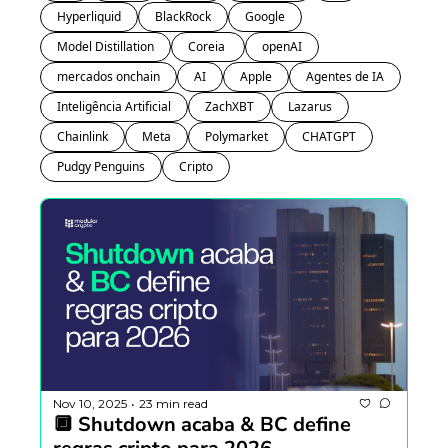
Hyperliquid
BlackRock
Google
Model Distillation
Coreia 
openAI
mercados onchain
AI
Apple
Agentes de IA
Inteligência Artificial
ZachXBT
Lazarus
Chainlink
Meta
Polymarket
CHATGPT
Pudgy Penguins
Cripto
Nov 10, 2025
23 min read
•
🔲 Shutdown acaba & BC define 