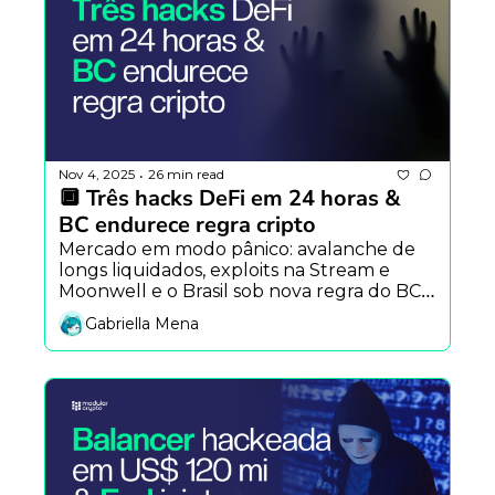
Nov 4, 2025
26 min read
•
🔲 Três hacks DeFi em 24 horas & 
BC endurece regra cripto
Mercado em modo pânico: avalanche de 
longs liquidados, exploits na Stream e 
Moonwell e o Brasil sob nova regra do BC 
— novembro começou no hard mode. 
Gabriella Mena
Tesouro drena liquidez global e Scroll 
lança o Content Hackathon.