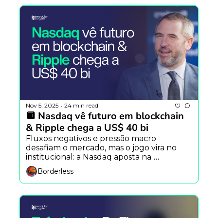
morto.
Nov 5, 2025
24 min read
•
🔲 Nasdaq vê futuro em blockchain 
& Ripple chega a US$ 40 bi
Fluxos negativos e pressão macro 
desafiam o mercado, mas o jogo vira no 
institucional: a Nasdaq aposta na 
blockchain como nova espinha dorsal das 
Borderless
finanças globais, enquanto a Ripple 
levanta meio bilhão e consolida o avanço 
das stablecoins no sistema bancário.