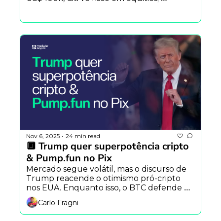
Glassnode vs. CryptoQuant divergem no 
on-chain. Google integra 
Polymarket/Kalshi no Search/Finance. 
Samourai: 5 anos. ArbiLink ao vivo mais 
tarde.
Nov 6, 2025
24 min read
•
🔲 Trump quer superpotência cripto 
& Pump.fun no Pix
Mercado segue volátil, mas o discurso de 
Trump reacende o otimismo pró-cripto 
nos EUA. Enquanto isso, o BTC defende o 
suporte psicológico e o Brasil ganha 
Carlo Fragni
compras de memecoins na Pump.fun via 
Pix — o bull pode estar quieto, mas não 