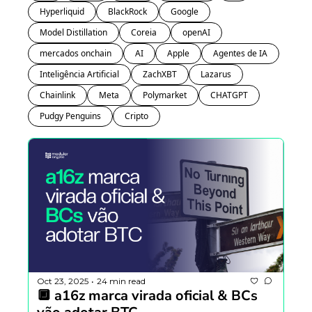
Hyperliquid
BlackRock
Google
Model Distillation
Coreia 
openAI
mercados onchain
AI
Apple
Agentes de IA
Inteligência Artificial
ZachXBT
Lazarus
Chainlink
Meta
Polymarket
CHATGPT
Pudgy Penguins
Cripto
Oct 23, 2025
24 min read
•
🔲 a16z marca virada oficial & BCs 