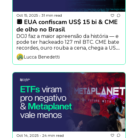
Oct 15, 2025
31 min read
•
🔲 EUA confiscam US$ 15 bi & CME 
de olho no Brasil
DOJ faz a maior apreensão da história — e 
pode ter hackeado 127 mil BTC. CME bate 
recordes, ouro rouba a cena, chega a US$ 
4.200 impulsonado pelos bancos centrais. 
Lucca Benedetti
Mercado em reconstrução — e se o 
melhor jeito de acumular bitcoin não fosse 
o HODL?
Oct 14, 2025
24 min read
•