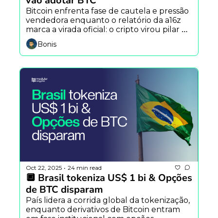
vão adotar BTC
Bitcoin enfrenta fase de cautela e pressão 
vendedora enquanto o relatório da a16z 
marca a virada oficial: o cripto virou pilar da 
nova economia mundial. Fernando Ulrich 
Bonis
elenca quatro entraves para BCs 
adotarem Bitcoin e Uniswap ultrapassa a 
marca de 1 bilhão de Swaps.
Oct 22, 2025
24 min read
•
🔲 Brasil tokeniza US$ 1 bi & Opções 
de BTC disparam
País lidera a corrida global da tokenização, 
enquanto derivativos de Bitcoin entram 