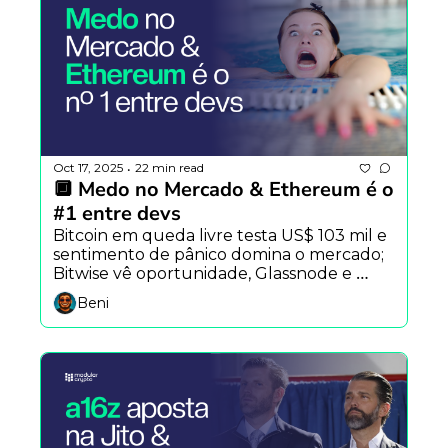
Oct 17, 2025
22 min read
•
🔲 Medo no Mercado & Ethereum é o 
#1 entre devs
Bitcoin em queda livre testa US$ 103 mil e 
sentimento de pânico domina o mercado; 
Bitwise vê oportunidade, Glassnode e 
Coinbase falam em “otimismo cauteloso”, e 
Beni
o Ethereum segue reinando entre devs 
com 16 mil novos em 2025. 