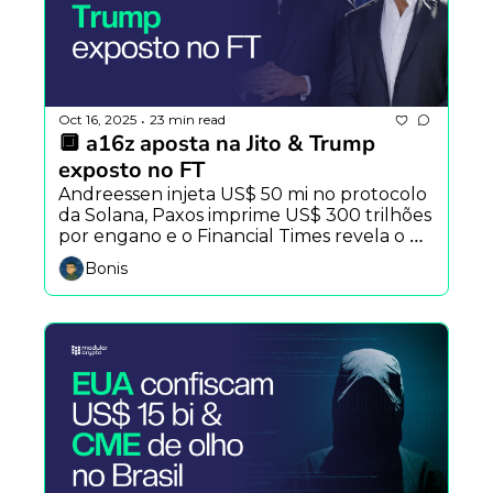
Oct 16, 2025
23 min read
•
🔲 a16z aposta na Jito & Trump 
exposto no FT
Andreessen injeta US$ 50 mi no protocolo 
da Solana, Paxos imprime US$ 300 trilhões 
por engano e o Financial Times revela o 
império bilionário cripto da família Trump. 
Bonis
Baleias realizam lucro com 300 mil BTC 
vendidos e Jito entrega mais que APY.