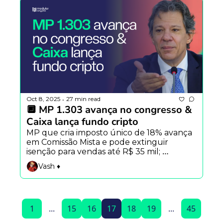
Oct 8, 2025
27 min read
•
🔲 MP 1.303 avança no congresso & 
Caixa lança fundo cripto
MP que cria imposto único de 18% avança 
em Comissão Mista e pode extinguir 
isenção para vendas até R$ 35 mil; 
enquanto isso, a Caixa lança fundo cripto 
Vash ♦️
em parceria com a Hashdex e marca 
presença na tokenização pública.
1
...
15
16
17
18
19
...
45