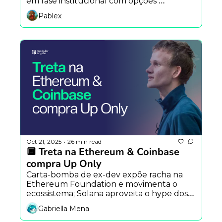
em fase institucional com opções 
superando futuros em US$ 40 bi. Varejo 
Pablex
quer yield sem dor de cabeça, Kadena 
encerra atividades e Avalanche integra 
Wall Street e Web3.
Oct 21, 2025
26 min read
•
🔲 Treta na Ethereum & Coinbase 
compra Up Only
Carta-bomba de ex-dev expõe racha na 
Ethereum Foundation e movimenta o 
ecossistema; Solana aproveita o hype dos 
builders revoltados enquanto a Coinbase 
Gabriella Mena
gasta US$ 375 mi pra comprar a Echo e o 
lendário NFT do “Up Only” por US$ 25 mi.