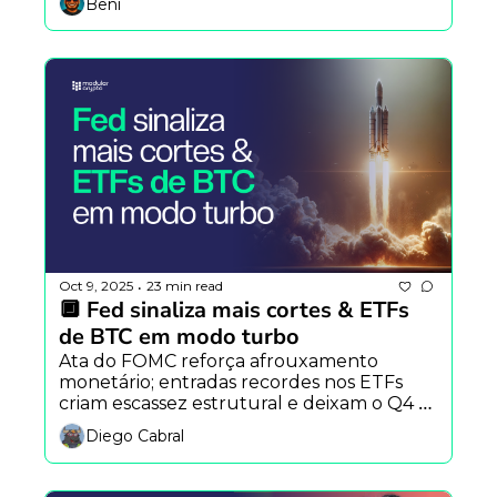
Beni
RWA na rede.
Oct 9, 2025
23 min read
•
🔲 Fed sinaliza mais cortes & ETFs 
de BTC em modo turbo
Ata do FOMC reforça afrouxamento 
monetário; entradas recordes nos ETFs 
criam escassez estrutural e deixam o Q4 
com cara de rali. Modular quer reacender 
Diego Cabral
o movimento Nouns no Brasil e conheça 
Metions Market, quando “contar palavras” 
vira mercado.