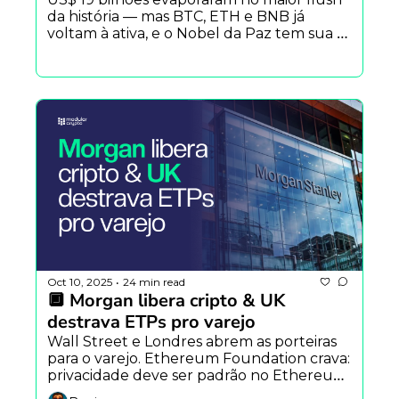
da história — mas BTC, ETH e BNB já 
voltam à ativa, e o Nobel da Paz tem sua 
primeira Bitcoiner e Polymarket antecipa 
resultado em 12h.
Oct 10, 2025
24 min read
•
🔲 Morgan libera cripto & UK 
destrava ETPs pro varejo
Wall Street e Londres abrem as porteiras 
para o varejo. Ethereum Foundation crava: 
privacidade deve ser padrão no Ethereum 
e atividade on-chain ferve com ETFs e 