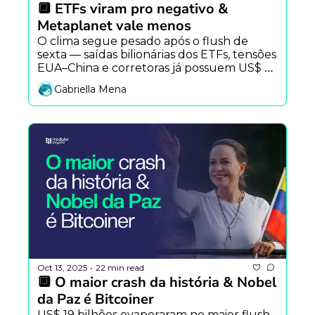
🔲 ETFs viram pro negativo & 
Metaplanet vale menos
O clima segue pesado após o flush de 
sexta — saídas bilionárias dos ETFs, tensões 
EUA–China e corretoras já possuem US$ 
3,2 bi em stablecoins prontos pra ação. 
Gabriella Mena
Metaplanet pela primeira vez negociada 
com mNAV baixo de 1 e a Scroll leva você 
até o Devcon Argentina.
Oct 13, 2025
22 min read
•
🔲 O maior crash da história & Nobel 
da Paz é Bitcoiner
US$ 19 bilhões evaporaram no maior flush 