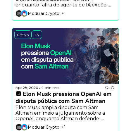
enquanto falha de agente de IA expõe 
riscos corporativos e estudo da Stanford 
Modular Crypto, +1
mostra que 35% dos novos sites já são 
feitos por IA
Bitcoin
+17
Apr 28, 2026
4 min read
•
🔲 Elon Musk pressiona OpenAI em 
disputa pública com Sam Altman
Elon Musk amplia disputa com Sam 
Altman em meio a julgamento sobre a 
OpenAI, enquanto Altman defende 
democratização da IA e o DeFi United 
Modular Crypto, +1
supera US$ 300 milhões após ataque no 