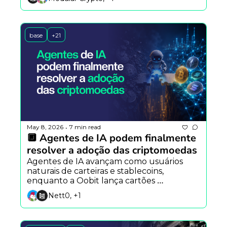
para agentes de IA e o Clarity Act avança 
nos EUA.
base
+21
May 8, 2026
7 min read
•
🔲 Agentes de IA podem finalmente 
resolver a adoção das criptomoedas
Agentes de IA avançam como usuários 
naturais de carteiras e stablecoins, 
enquanto a Oobit lança cartões 
corporativos para softwares autônomos, a 
Nett0, +1
Tether apresenta IA médica local e o 
Banco Central do Brasil amplia pressão 
regulatória sobre stablecoins.