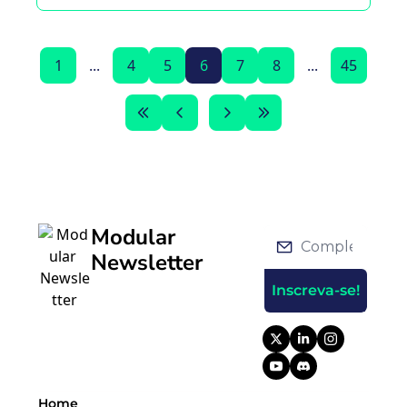
Ethereum.
1
...
4
5
6
7
8
...
45
Modular 
Newsletter
Inscreva-se!
Home