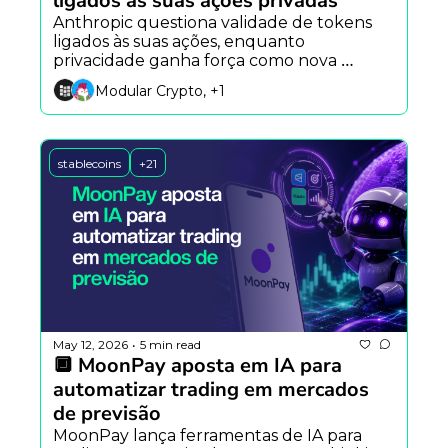
ligados às suas ações privadas
Anthropic questiona validade de tokens 
ligados às suas ações, enquanto 
privacidade ganha força como nova 
narrativa do mercado cripto e o primeiro 
Modular Crypto, +1
ETF de Hyperliquid estreia com forte 
volume.
stablecoins
+21
May 12, 2026
5 min read
•
🔲 MoonPay aposta em IA para 
automatizar trading em mercados 
de previsão
MoonPay lança ferramentas de IA para 