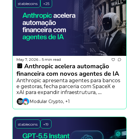
stablecoins
+25
May 7, 2026
5 min read
•
🔲 Anthropic acelera automação 
financeira com novos agentes de IA
Anthropic apresenta agentes para bancos 
e gestoras, fecha parceria com SpaceX e 
xAI para expandir infraestrutura, 
enquanto Reid Hoffman aposta no 
Modular Crypto, +1
retorno dos NFTs com agentes de IA.
stablecoins
+19