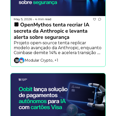
May 5, 2026
4 min read
•
🔲 OpenMythos tenta recriar IA 
secreta da Anthropic e levanta 
alerta sobre segurança
Projeto open-source tenta replicar 
modelo avançado da Anthropic, enquanto 
Coinbase demite 14% e acelera transição 
para IA e disputa entre Justin Sun e World 
Modular Crypto, +1
Liberty Financial se intensifica.