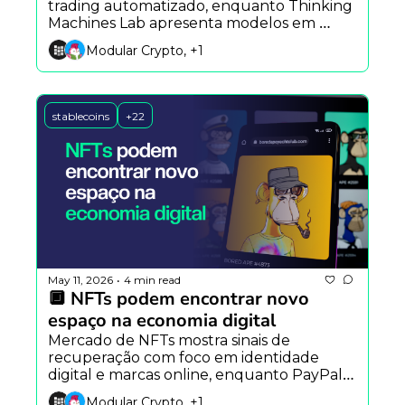
trading automatizado, enquanto Thinking 
Machines Lab apresenta modelos em 
tempo real e a OpenAI entra na corrida da 
Modular Crypto, +1
cibersegurança com o Daybreak.
stablecoins
+22
May 11, 2026
4 min read
•
🔲 NFTs podem encontrar novo 
espaço na economia digital
Mercado de NFTs mostra sinais de 
recuperação com foco em identidade 
digital e marcas online, enquanto PayPal e 
Google apostam em infraestrutura cripto 
Modular Crypto, +1