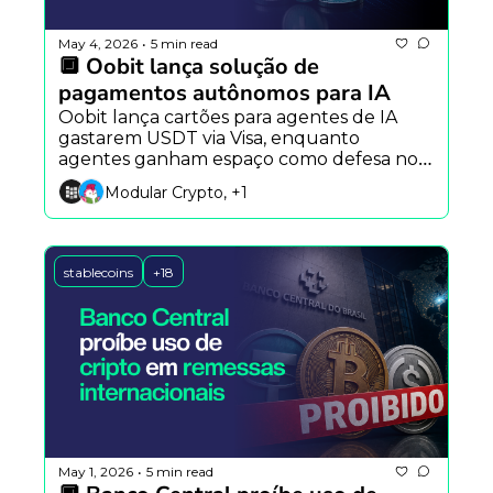
May 4, 2026
5 min read
•
🔲 Oobit lança solução de 
pagamentos autônomos para IA
Oobit lança cartões para agentes de IA 
gastarem USDT via Visa, enquanto 
agentes ganham espaço como defesa no 
DeFi e disputa entre modelos de imagem 
Modular Crypto, +1
como GPT Image 2 e Nano Banana 2 
avança.
stablecoins
+18
May 1, 2026
5 min read
•