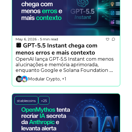
May 6, 2026
5 min read
•
🔲 GPT-5.5 Instant chega com 
menos erros e mais contexto
OpenAI lança GPT-5.5 Instant com menos 
alucinações e memória aprimorada, 
enquanto Google e Solana Foundation 
avançam em pagamentos para agentes de 
Modular Crypto, +1
IA e Dario Amodei alerta sobre riscos em 
cibersegurança.
stablecoins
+25