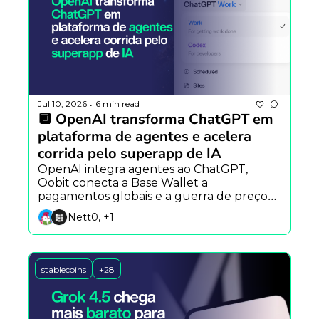
Jul 10, 2026
6 min read
•
🔲 OpenAI transforma ChatGPT em 
plataforma de agentes e acelera 
corrida pelo superapp de IA
OpenAI integra agentes ao ChatGPT, 
Oobit conecta a Base Wallet a 
pagamentos globais e a guerra de preços 
entre modelos de IA se intensifica com 
Nett0, +1
Meta e SpaceXAI.
stablecoins
+28