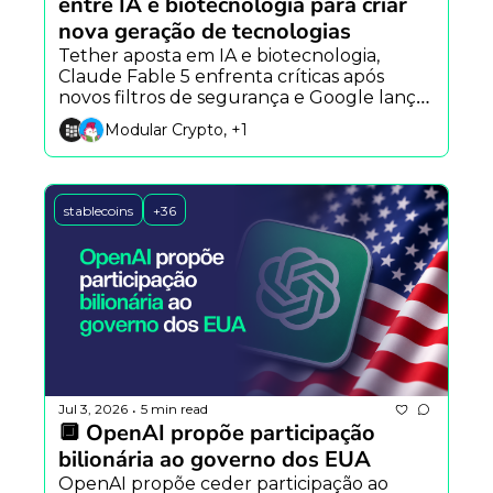
entre IA e biotecnologia para criar 
nova geração de tecnologias
Tether aposta em IA e biotecnologia, 
Claude Fable 5 enfrenta críticas após 
novos filtros de segurança e Google lança 
campanha que reimagina a Declaração da 
Modular Crypto, +1
Independência com ajuda do Gemini.
stablecoins
+36
Jul 3, 2026
5 min read
•
🔲 OpenAI propõe participação 
bilionária ao governo dos EUA
OpenAI propõe ceder participação ao 