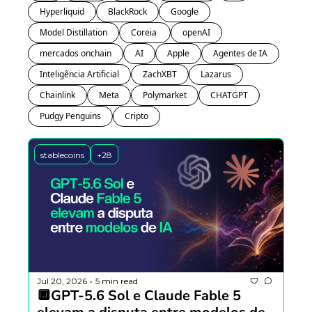
Hyperliquid
BlackRock
Google
Model Distillation
Coreia 
openAI
mercados onchain
AI
Apple
Agentes de IA
Inteligência Artificial
ZachXBT
Lazarus
Chainlink
Meta
Polymarket
CHATGPT
Pudgy Penguins
Cripto
stablecoins
+28
Jul 20, 2026
5 min read
•
🔲GPT-5.6 Sol e Claude Fable 5 