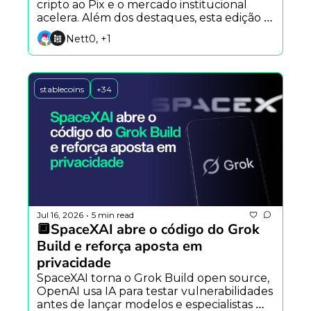
cripto ao Pix e o mercado institucional 
acelera. Além dos destaques, esta edição 
marca a estreia das seções Caixa de 
Nett0, +1
Ferramentas e Carreiras & Oportunidades.
stablecoins
+34
Jul 16, 2026
5 min read
•
🔲SpaceXAI abre o código do Grok 
Build e reforça aposta em 
privacidade
SpaceXAI torna o Grok Build open source, 
OpenAI usa IA para testar vulnerabilidades 
antes de lançar modelos e especialistas 