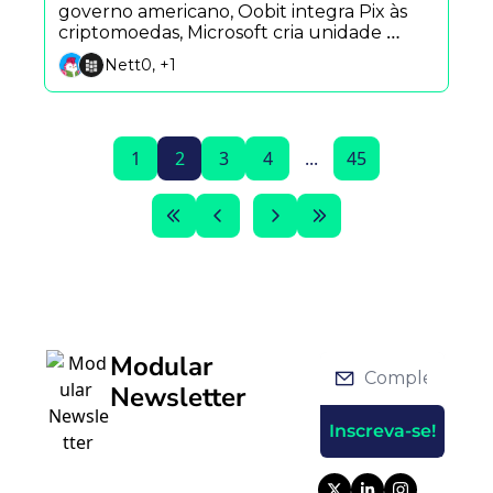
governo americano, Oobit integra Pix às 
criptomoedas, Microsoft cria unidade 
bilionária para implementar IA e Securitize 
Nett0, +1
tokeniza suas próprias ações após IPO.
1
2
3
4
...
45
Modular 
Newsletter
Inscreva-se!