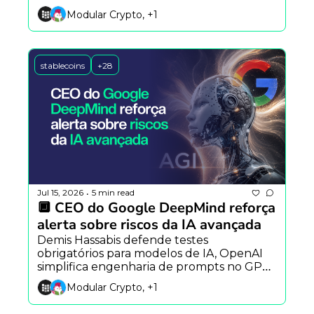
alertam para impactos econômicos da IA.
Modular Crypto, +1
stablecoins
+28
Jul 15, 2026
5 min read
•
🔲 CEO do Google DeepMind reforça 
alerta sobre riscos da IA avançada
Demis Hassabis defende testes 
obrigatórios para modelos de IA, OpenAI 
simplifica engenharia de prompts no GPT-
5.6 e EUA ampliam sanções ao Irã com 
Modular Crypto, +1
bloqueio de USDT.