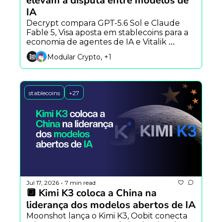
elevam a disputa entre modelos de 
IA
Decrypt compara GPT-5.6 Sol e Claude 
Fable 5, Visa aposta em stablecoins para a 
economia de agentes de IA e Vitalik 
Buterin apresenta mural anônimo na 
Modular Crypto, +1
Aztec.
stablecoins
+27
Jul 17, 2026
7 min read
•
🔲 Kimi K3 coloca a China na 
liderança dos modelos abertos de IA
Moonshot lança o Kimi K3, Oobit conecta 