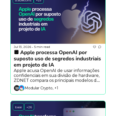
stablecoins
+29
Jul 13, 2026
5 min read
•
🔲 Apple processa OpenAI por 
suposto uso de segredos industriais 
em projeto de IA
Apple acusa OpenAI de usar informações 
confidenciais em sua divisão de hardware, 
ZDNET compara os principais modelos de 
IA de 2026 e Ethereum mostra que 
Modular Crypto, +1
humanos ainda são essenciais na 
segurança.
base
+26