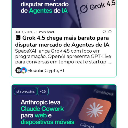
Jul 9, 2026
5 min read
•
🔲 Grok 4.5 chega mais barato para 
disputar mercado de Agentes de IA
SpaceXAI lança Grok 4.5 com foco em 
programação, OpenAI apresenta GPT-Live 
para conversas em tempo real e startup 
aposta em modelos-base para acelerar a 
Modular Crypto, +1
robótica.
stablecoins
+28