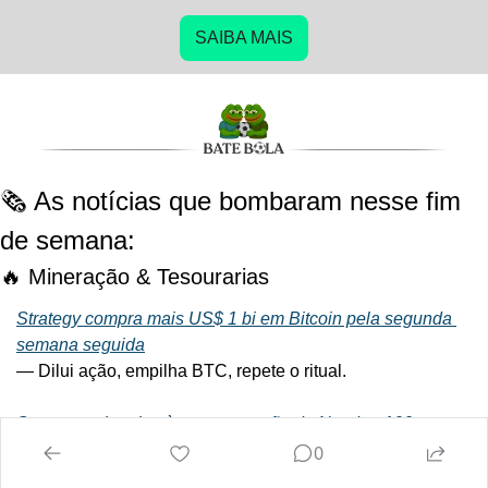
SAIBA MAIS
🗞️ As notícias que bombaram nesse fim 
de semana:
🔥
 Mineração & Tesourarias
Strategy compra mais US$ 1 bi em Bitcoin pela segunda 
semana seguida
— Dilui ação, empilha BTC, repete o ritual.
Strategy sobrevive à reestruturação do Nasdaq 100
— Índice tremeu, Saylor ficou.
0