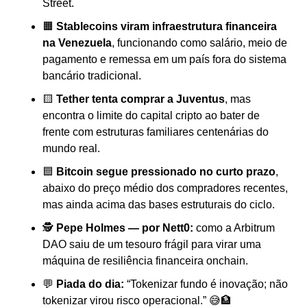
Street.
🟧
Stablecoins viram infraestrutura financeira 
na Venezuela
, funcionando como salário, meio de 
pagamento e remessa em um país fora do sistema 
bancário tradicional.
🟨
Tether tenta comprar a Juventus
, mas 
encontra o limite do capital cripto ao bater de 
frente com estruturas familiares centenárias do 
mundo real.
🟦
Bitcoin segue pressionado no curto prazo
, 
abaixo do preço médio dos compradores recentes, 
mas ainda acima das bases estruturais do ciclo.
🕵️ 
Pepe Holmes — por Nett0:
 como a Arbitrum 
DAO saiu de um tesouro frágil para virar uma 
máquina de resiliência financeira onchain.
💬
Piada do dia:
 “Tokenizar fundo é inovação; não 
tokenizar virou risco operacional.” 
😅
🏦