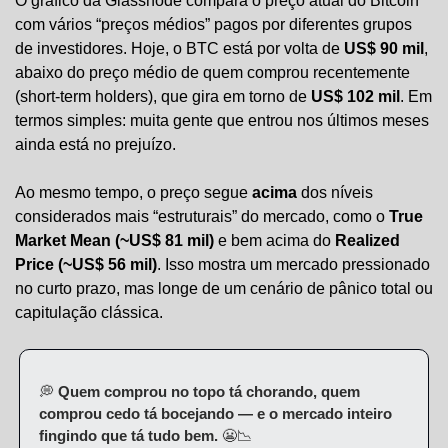
O gráfico da Glassnode compara o preço atual do Bitcoin 
com vários “preços médios” pagos por diferentes grupos 
de investidores. Hoje, o BTC está por volta de 
US$ 90 mil
, 
abaixo do preço médio de quem comprou recentemente 
(short-term holders), que gira em torno de 
US$ 102 mil
. Em 
termos simples: muita gente que entrou nos últimos meses 
ainda está no prejuízo.
Ao mesmo tempo, o preço segue 
acima
 dos níveis 
considerados mais “estruturais” do mercado, como o 
True 
Market Mean (~US$ 81 mil)
 e bem acima do 
Realized 
Price (~US$ 56 mil)
. Isso mostra um mercado pressionado 
no curto prazo, mas longe de um cenário de pânico total ou 
capitulação clássica.
💭
 Quem comprou no topo tá chorando, quem 
comprou cedo tá bocejando — e o mercado inteiro 
fingindo que tá tudo bem. 
😬
📉