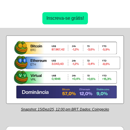
Inscreva-se grátis!
Snapshot: 15/Dez/25, 12:00 pm BRT. Dados: Coingecko