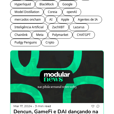
Hyperliquid
BlackRock
Google
Model Distillation
Coreia 
openAI
mercados onchain
AI
Apple
Agentes de IA
Inteligência Artificial
ZachXBT
Lazarus
Chainlink
Meta
Polymarket
CHATGPT
Pudgy Penguins
Cripto
Mar 17, 2024
3 min read
•
Dencun, GameFi e DAI dançando na 