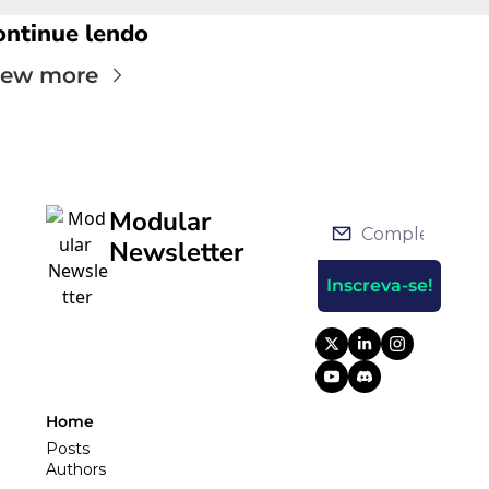
ontinue lendo
iew more
Modular 
Newsletter
Inscreva-se!
Home
Posts
Authors