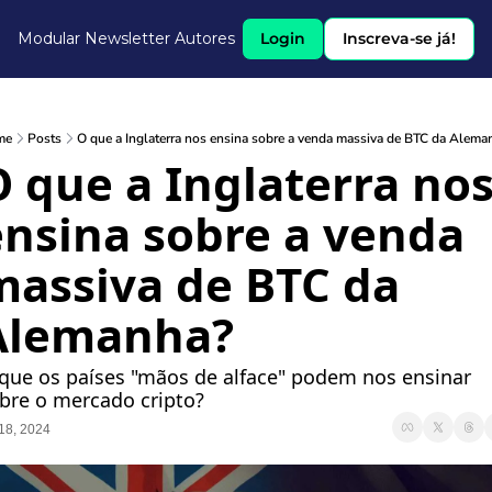
Modular Newsletter
Autores
Login
Inscreva-se já!
me
Posts
O que a Inglaterra nos ensina sobre a venda massiva de BTC da Alema
 que a Inglaterra nos
ensina sobre a venda 
massiva de BTC da 
Alemanha?
que os países "mãos de alface" podem nos ensinar 
bre o mercado cripto?
 18, 2024