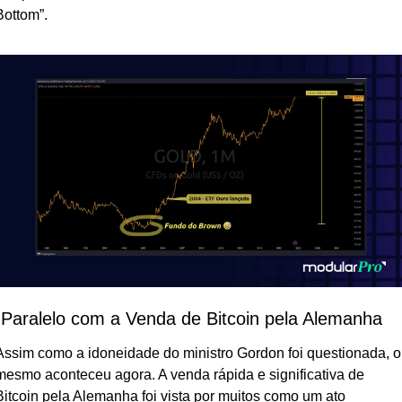
Bottom”.
Paralelo com a Venda de Bitcoin pela Alemanha
Assim como a idoneidade do ministro Gordon foi questionada, o 
mesmo aconteceu agora. A venda rápida e significativa de 
Bitcoin pela Alemanha foi vista por muitos como um ato 