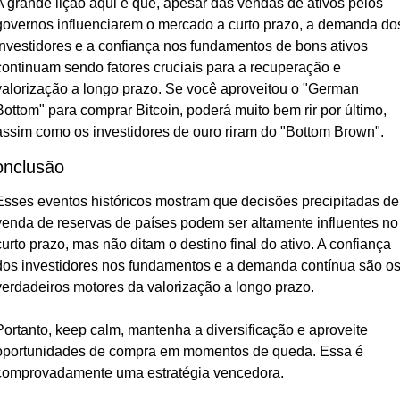
A grande lição aqui é que, apesar das vendas de ativos pelos 
governos influenciarem o mercado a curto prazo, a demanda dos
investidores e a confiança nos fundamentos de bons ativos 
continuam sendo fatores cruciais para a recuperação e 
valorização a longo prazo. Se você aproveitou o "German 
Bottom" para comprar Bitcoin, poderá muito bem rir por último, 
assim como os investidores de ouro riram do "Bottom Brown".
nclusão
Esses eventos históricos mostram que decisões precipitadas de 
venda de reservas de países podem ser altamente influentes no 
curto prazo, mas não ditam o destino final do ativo. A confiança 
dos investidores nos fundamentos e a demanda contínua são os
verdadeiros motores da valorização a longo prazo.
Portanto, keep calm, mantenha a diversificação e aproveite 
oportunidades de compra em momentos de queda. Essa é 
comprovadamente uma estratégia vencedora.