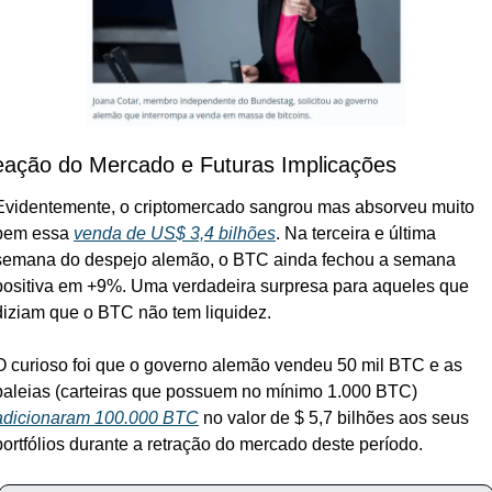
ação do Mercado e Futuras Implicações
Evidentemente, o criptomercado sangrou mas absorveu muito 
bem essa 
venda de US$ 3,4 bilhões
. Na terceira e última 
semana do despejo alemão, o BTC ainda fechou a semana 
positiva em +9%. Uma verdadeira surpresa para aqueles que 
diziam que o BTC não tem liquidez.
O curioso foi que o governo alemão vendeu 50 mil BTC e as 
baleias (carteiras que possuem no mínimo 1.000 BTC) 
adicionaram 100.000 BTC
 no valor de $ 5,7 bilhões aos seus 
portfólios durante a retração do mercado deste período.