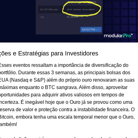
ções e Estratégias para Investidores
Esses eventos ressaltam a importância de diversificação do 
portfólio. Durante essas 3 semanas, as principais bolsas dos 
EUA (Nasdaq e S&P) além do próprio ouro renovaram as suas 
máximas enquanto o BTC sangrava. Além disso, aproveitar 
oportunidades para adquirir ativos valiosos em tempos de 
incerteza. É inegável hoje que o Ouro já se provou como uma 
reserva de valor e proteção contra a instabilidade financeira. O 
Bitcoin, embora tenha uma escala temporal menor que o Ouro, 
também!