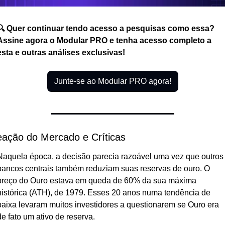
🔍 Quer continuar tendo acesso a pesquisas como essa? 
Assine agora o Modular PRO e tenha acesso completo a 
esta e outras análises exclusivas!
Junte-se ao Modular PRO agora!
ação do Mercado e Críticas
Naquela época, a decisão parecia razoável uma vez que outros 
bancos centrais também reduziam suas reservas de ouro. O 
preço do Ouro estava em queda de 60% da sua máxima 
histórica (ATH), de 1979. Esses 20 anos numa tendência de 
baixa levaram muitos investidores a questionarem se Ouro era 
de fato um ativo de reserva.