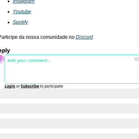
Instagram
Youtube
Spotify
Participe da nossa comunidade no 
Discord
eply
Login
or
Subscribe
to participate