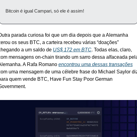
Bitcoin é igual Campari, só ele é assim!
Outra parada curiosa foi que um dia depois que a Alemanha 
zerou os seus BTC, a carteira recebeu várias “doações” 
chegando a um saldo de 
US$ 172 em BTC
. Todas elas, claro, 
com mensagens on-chain tirando um sarro dessa alfaceada pela
Alemanha. A Rafa Romano 
encontrou uma dessas transações
com uma mensagem de uma célebre frase do Michael Saylor diz
para quem vende BTC, Have Fun Stay Poor German 
Government.