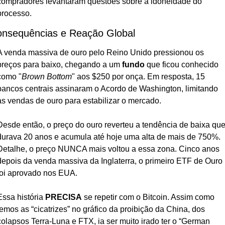
compradores levantaram questões sobre a idoneidade do 
processo.
nsequências e Reação Global
A venda massiva de ouro pelo Reino Unido pressionou os 
preços para baixo, chegando a um 
fundo
 que ficou conhecido 
como "
Brown Bottom
" aos $250 por onça. Em resposta, 15 
bancos centrais assinaram o Acordo de Washington, limitando 
as vendas de ouro para estabilizar o mercado.
Desde então, o preço do ouro reverteu a tendência de baixa que
durava 20 anos e acumula até hoje uma alta de mais de 750%. 
Detalhe, o preço NUNCA mais voltou a essa zona. Cinco anos 
depois da venda massiva da Inglaterra, o primeiro ETF de Ouro 
foi aprovado nos EUA.
Essa história 
PRECISA
 se repetir com o Bitcoin. Assim como 
temos as “cicatrizes” no gráfico da proibição da China, dos 
colapsos Terra-Luna e FTX, ia ser muito irado ter o “German 