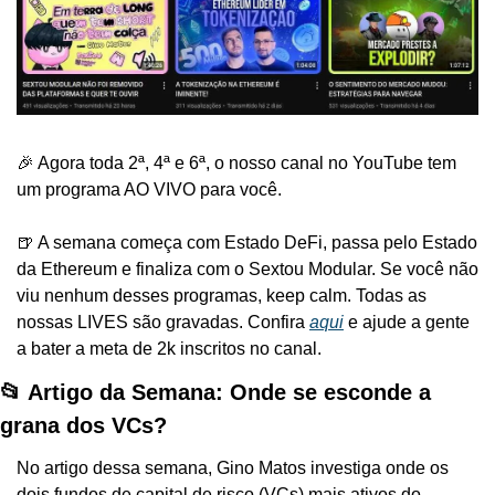
🎉 Agora toda 2ª, 4ª e 6ª, o nosso canal no YouTube tem 
um programa AO VIVO para você.
🍺 A semana começa com Estado DeFi, passa pelo Estado 
da Ethereum e finaliza com o Sextou Modular. Se você não 
viu nenhum desses programas, keep calm. Todas as 
nossas LIVES são gravadas. Confira 
aqui
 e ajude a gente 
a bater a meta de 2k inscritos no canal.
📂 Artigo da Semana: Onde se esconde a 
grana dos VCs?
No artigo dessa semana, Gino Matos investiga onde os 
dois fundos de capital de risco (VCs) mais ativos do 