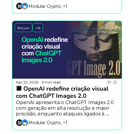
Altman critica estratégia da Anthropic 
Modular Crypto, +1
sobre riscos da tecnologia.
Bitcoin
+16
Apr 22, 2026
6 min read
•
🔲 OpenAI redefine criação visual 
com ChatGPT Images 2.0
OpenAI apresenta o ChatGPT Images 2.0 
com geração em alta resolução e maior 
precisão, enquanto ataques ligados à 
Coreia do Norte expõem fragilidades no 
Modular Crypto, +1
DeFi.