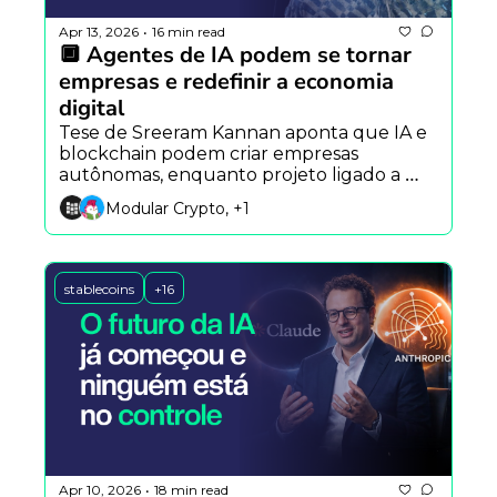
Apr 13, 2026
16 min read
•
🔲 Agentes de IA podem se tornar 
empresas e redefinir a economia 
digital
Tese de Sreeram Kannan aponta que IA e 
blockchain podem criar empresas 
autônomas, enquanto projeto ligado a 
Donald Trump enfrenta críticas e exploit 
Modular Crypto, +1
na Polkadot expõe riscos em bridges.
stablecoins
+16
Apr 10, 2026
18 min read
•