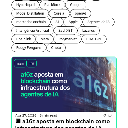
Hyperliquid
BlackRock
Google
Model Distillation
Coreia 
openAI
mercados onchain
AI
Apple
Agentes de IA
Inteligência Artificial
ZachXBT
Lazarus
Chainlink
Meta
Polymarket
CHATGPT
Pudgy Penguins
Cripto
base
+15
Apr 27, 2026
5 min read
•
🔲 a16z aposta em blockchain como 