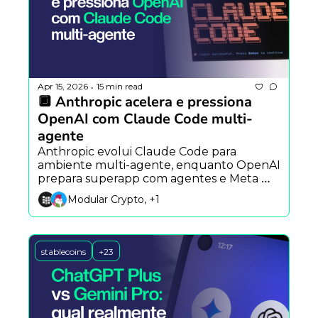
Apr 15, 2026
15 min read
•
🔲 Anthropic acelera e pressiona 
OpenAI com Claude Code multi-
agente
Anthropic evolui Claude Code para 
ambiente multi-agente, enquanto OpenAI 
prepara superapp com agentes e Meta 
testa clone de IA de Mark Zuckerberg.
Modular Crypto, +1
stablecoins
+23