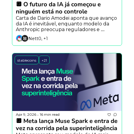
🔲 O futuro da IA já começou e 
ninguém está no controle
Carta de Dario Amodei aponta que avanço 
da IA é inevitável, enquanto modelo da 
Anthropic preocupa reguladores e 
agentes de IA ganham espaço no mercado 
Nett0, +1
cripto.
stablecoins
+21
Apr 9, 2026
16 min read
•
🔲 Meta lança Muse Spark e entra de 
vez na corrida pela superinteligência