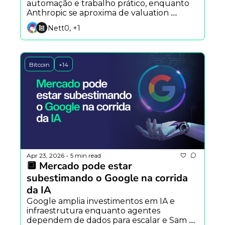
automação e trabalho prático, enquanto 
Anthropic se aproxima de valuation 
trilionário e debate sobre descentralização 
Nett0, +1
volta ao centro com a Arbitrum.
Bitcoin
+14
Apr 23, 2026
5 min read
•
🔲 Mercado pode estar 
subestimando o Google na corrida 
da IA
Google amplia investimentos em IA e 
infraestrutura enquanto agentes 
dependem de dados para escalar e Sam 