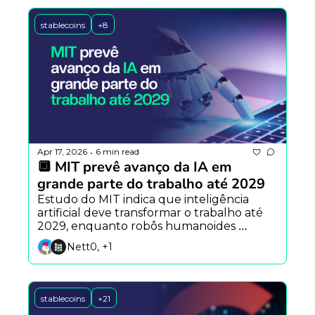
stablecoins
+8
Apr 17, 2026
6 min read
•
🔲 MIT prevê avanço da IA em 
grande parte do trabalho até 2029
Estudo do MIT indica que inteligência 
artificial deve transformar o trabalho até 
2029, enquanto robôs humanoides 
avançam e plataformas como X Money 
Nett0, +1
pressionam o sistema financeiro
stablecoins
+21