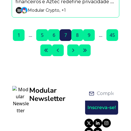
financeiros e Aztec redefine privacidade 
no blockchain
Modular Crypto, +1
1
...
5
6
7
8
9
...
45
Modular 
Newsletter
Inscreva-se!