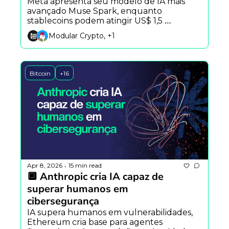
Meta apresenta seu modelo de IA mais 
avançado Muse Spark, enquanto 
stablecoins podem atingir US$ 1,5 
quadrilhão em volume e investigação 
Modular Crypto, +1
revela rede ligada à Coreia do Norte 
gerando milhões.
Bitcoin
+16
Apr 8, 2026
15 min read
•
🔲 Anthropic cria IA capaz de 
superar humanos em 
cibersegurança
IA supera humanos em vulnerabilidades, 
Ethereum cria base para agentes 