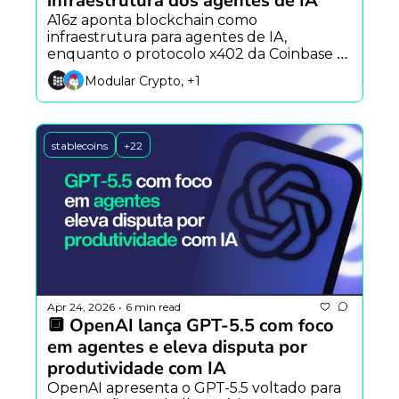
infraestrutura dos agentes de IA
A16z aponta blockchain como 
infraestrutura para agentes de IA, 
enquanto o protocolo x402 da Coinbase 
cresce e o Brasil bloqueia Polymarket e 
Modular Crypto, +1
Kalshi.
stablecoins
+22
Apr 24, 2026
6 min read
•
🔲 OpenAI lança GPT-5.5 com foco 
em agentes e eleva disputa por 
produtividade com IA
OpenAI apresenta o GPT-5.5 voltado para 