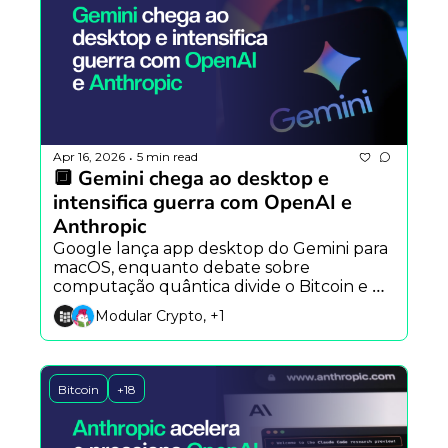
Apr 16, 2026
5 min read
•
🔲 Gemini chega ao desktop e 
intensifica guerra com OpenAI e 
Anthropic
Google lança app desktop do Gemini para 
macOS, enquanto debate sobre 
computação quântica divide o Bitcoin e 
nova regra da Receita Federal do Brasil 
Modular Crypto, +1
amplia controle sobre criptomoedas.
Bitcoin
+18