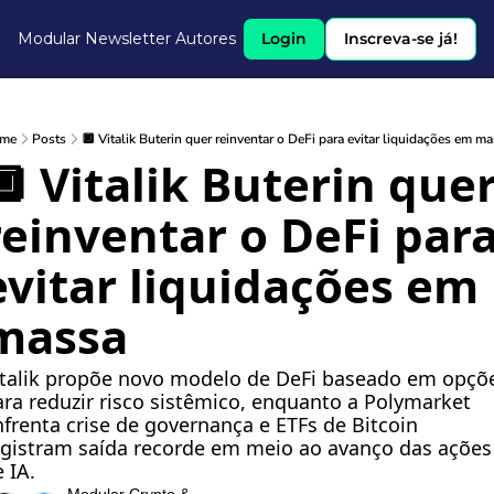
Modular Newsletter
Autores
Login
Inscreva-se já!
me
Posts
🔲 Vitalik Buterin quer reinventar o DeFi para evitar liquidações em m
🔲 Vitalik Buterin quer
reinventar o DeFi para
evitar liquidações em 
massa
italik propõe novo modelo de DeFi baseado em opçõe
ra reduzir risco sistêmico, enquanto a Polymarket 
frenta crise de governança e ETFs de Bitcoin 
gistram saída recorde em meio ao avanço das ações 
 IA.