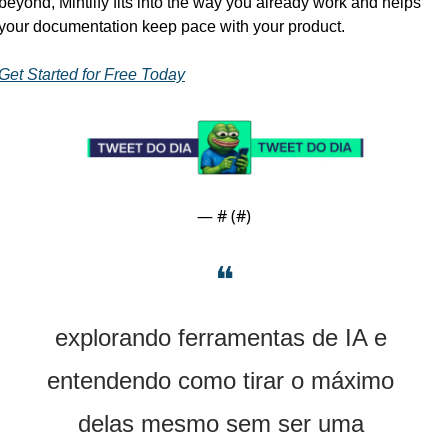
beyond, Mintlify fits into the way you already work and helps 
your documentation keep pace with your product.
Get Started for Free Today
— #
 (#
)
❝
explorando ferramentas de IA e 
entendendo como tirar o máximo 
delas mesmo sem ser uma 