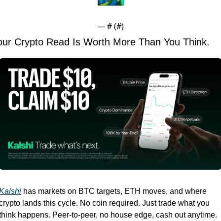
— #
 (#
)
our Crypto Read Is Worth More Than You Think.
Kalshi
 has markets on BTC targets, ETH moves, and where 
crypto lands this cycle. No coin required. Just trade what you 
think happens. Peer-to-peer, no house edge, cash out anytime. 