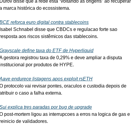
Durov disse que a rede está “voltando às origens” ao recuperar 
a marca histórica do ecossistema.
BCE reforca euro digital contra stablecoins
Isabel Schnabel disse que CBDCs e regulacao forte sao 
resposta aos riscos sistêmicos das stablecoins.
Grayscale define taxa do ETF de Hyperliquid
A gestora registrou taxa de 0,29% e deve ampliar a disputa 
institucional por produtos de HYPE.
Aave endurece listagens apos exploit rsETH
O protocolo vai revisar pontes, oraculos e custodia depois de 
atribuir o caso a falha externa.
Sui explica tres paradas por bug de upgrade
O post-mortem ligou as interrupcoes a erros na logica de gas e 
reinicio de validadores.