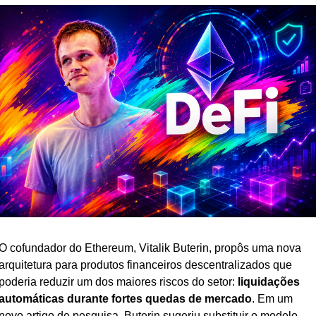
O cofundador do Ethereum, Vitalik Buterin, propôs uma nova 
arquitetura para produtos financeiros descentralizados que 
poderia reduzir um dos maiores riscos do setor: 
liquidações 
automáticas durante fortes quedas de mercado
. Em um 
novo artigo de pesquisa, Buterin sugeriu substituir o modelo 