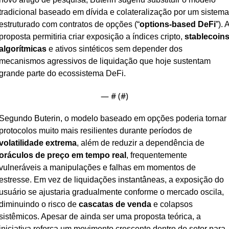
tradicional baseado em dívida e colateralização por um sistema 
estruturado com contratos de opções (“
options-based DeFi
”). A
proposta permitiria criar exposição a índices cripto, 
stablecoins
algorítmicas
 e ativos sintéticos sem depender dos 
mecanismos agressivos de liquidação que hoje sustentam 
grande parte do ecossistema DeFi.
— #
 (#
)
Segundo Buterin, o modelo baseado em opções poderia tornar 
protocolos muito mais resilientes durante períodos de 
volatilidade extrema
, além de reduzir a dependência de 
oráculos de preço em tempo real
, frequentemente 
vulneráveis a manipulações e falhas em momentos de 
estresse. Em vez de liquidações instantâneas, a exposição do 
usuário se ajustaria gradualmente conforme o mercado oscila, 
diminuindo o risco de 
cascatas de venda
 e colapsos 
sistêmicos. Apesar de ainda ser uma proposta teórica, a 
iniciativa reforça um movimento crescente dentro do setor para 