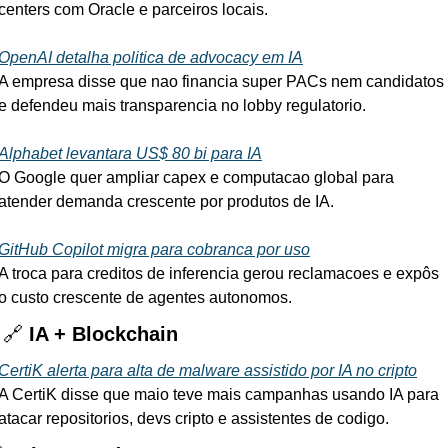
centers com Oracle e parceiros locais.
OpenAI detalha politica de advocacy em IA
A empresa disse que nao financia super PACs nem candidatos 
e defendeu mais transparencia no lobby regulatorio.
Alphabet levantara US$ 80 bi para IA
O Google quer ampliar capex e computacao global para 
atender demanda crescente por produtos de IA.
GitHub Copilot migra para cobranca por uso
A troca para creditos de inferencia gerou reclamacoes e expôs 
o custo crescente de agentes autonomos.

🔗
 IA + Blockchain
CertiK alerta para alta de malware assistido por IA no cripto
A CertiK disse que maio teve mais campanhas usando IA para 
atacar repositorios, devs cripto e assistentes de codigo.