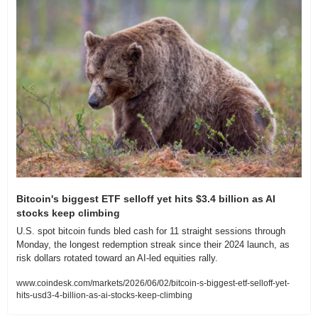
Bitcoin's biggest ETF selloff yet hits $3.4 billion as AI 
stocks keep climbing
U.S. spot bitcoin funds bled cash for 11 straight sessions through 
Monday, the longest redemption streak since their 2024 launch, as 
risk dollars rotated toward an AI-led equities rally.
www.coindesk.com/markets/2026/06/02/bitcoin-s-biggest-etf-selloff-yet-
hits-usd3-4-billion-as-ai-stocks-keep-climbing