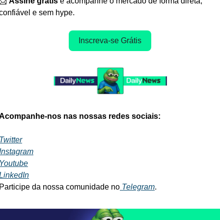
📩
Assine grátis
 e acompanhe o mercado de forma direta, 
confiável e sem hype.
Inscreva-se Grátis
Acompanhe-nos nas nossas redes sociais:
Twitter
Instagram
Youtube
LinkedIn
Participe da nossa comunidade no
 Telegram
.