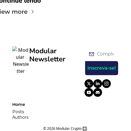
ontinue lendo
iew more
Modular 
Newsletter
Inscreva-se!
Home
Posts
Authors
© 2026 Modular Crypto 🔲.