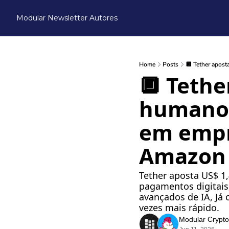
Modular Newsletter
Autores
Home
Posts
🔲 Tether apost
🔲 Tethe
humanoid
em empre
Amazon
Tether aposta US$ 1,4 
pagamentos digitais,
avançados de IA, Já
vezes mais rápido.
Modular Crypto