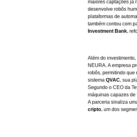
maiores captações já re
desenvolve robôs huma
plataformas de automa
também contou com par
Investment Bank
, re
Além do investimento, 
NEURA. A empresa prete
robôs, permitindo que
sistema 
QVAC
, sua p
Segundo o CEO da Tet
máquinas capazes de t
A parceria sinaliza um
cripto
, um dos segmen