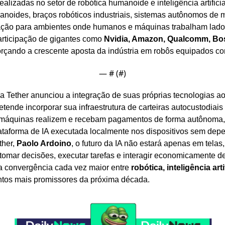
alizadas no setor de robótica humanoide e inteligência artificial
noides, braços robóticos industriais, sistemas autônomos de m
ção para ambientes onde humanos e máquinas trabalham lado a
ticipação de gigantes como 
Nvidia, Amazon, Qualcomm, Bo
forçando a crescente aposta da indústria em robôs equipados c
— #
 (#
)
a Tether anunciou a integração de suas próprias tecnologias ao
nde incorporar sua infraestrutura de carteiras autocustodiais 
 máquinas realizem e recebam pagamentos de forma autônoma, al
lataforma de IA executada localmente nos dispositivos sem dep
her, 
Paolo Ardoino
, o futuro da IA não estará apenas em tela
omar decisões, executar tarefas e interagir economicamente de
a convergência cada vez maior entre 
robótica, inteligência arti
tos mais promissores da próxima década.