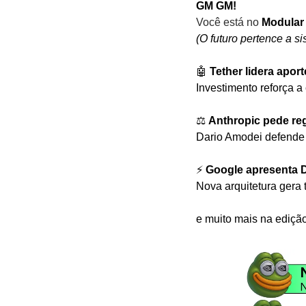
GM GM!
Você está no
 Modular
(O futuro pertence a s
🤖
Tether lidera apo
Investimento reforça 
⚖️ 
Anthropic pede reg
Dario Amodei defende a
⚡ 
Google apresenta 
Nova arquitetura gera 
e muito mais na ediçã