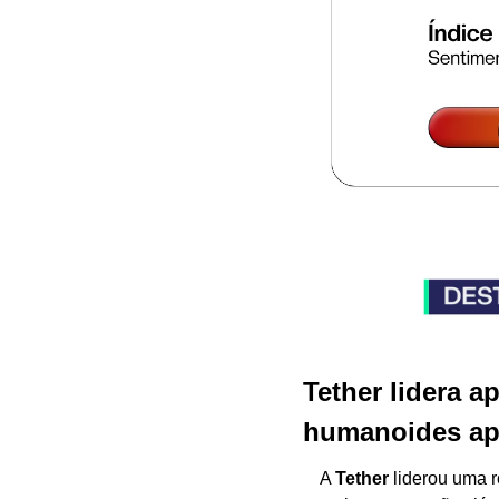
Tether lidera a
humanoides ap
A 
Tether
 liderou uma 