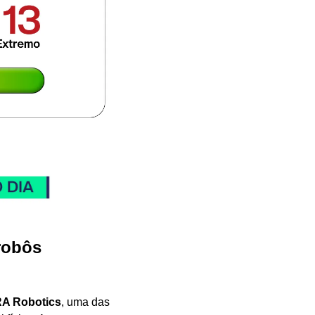
robôs 
A Robotics
, uma das 