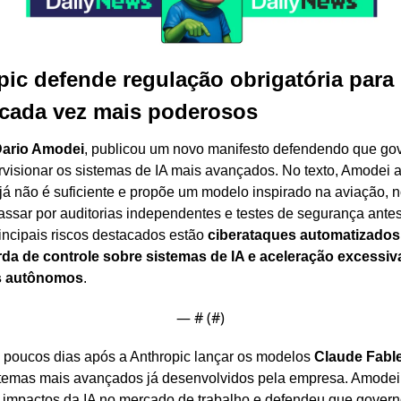
ic defende regulação obrigatória para 
cada vez mais poderosos
ario Amodei
, publicou um novo manifesto defendendo que gov
rvisionar os sistemas de IA mais avançados. No texto, Amodei a
já não é suficiente e propõe um modelo inspirado na aviação, n
passar por auditorias independentes e testes de segurança antes
rincipais riscos destacados estão 
ciberataques automatizados
rda de controle sobre sistemas de IA e aceleração excessiv
es autônomos
.
— #
 (#
)
 poucos dias após a Anthropic lançar os modelos 
Claude Fable
stemas mais avançados já desenvolvidos pela empresa. Amodei 
is impactos da IA no mercado de trabalho e defendeu que gover