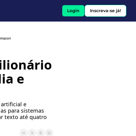
Login
Inscreva-se já!
 Amazon
ionário 
a e 
rtificial e 
as para sistemas 
 texto até quatro 