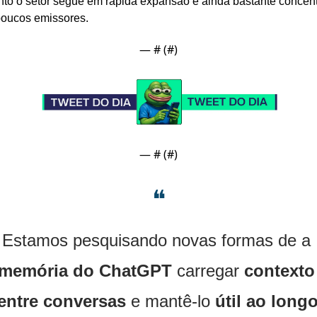
to o setor segue em rápida expansão e ainda bastante concent
poucos emissores.
— #
 (#
)
— #
 (#
)
❝
Estamos pesquisando novas formas de a 
memória do ChatGPT
 carregar 
contexto 
entre conversas
 e mantê-lo 
útil ao longo