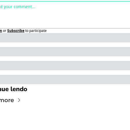
in
or
Subscribe
to participate
nue lendo
more