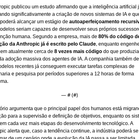
opic publicou um estudo afirmando que a inteligência artificial j
ando significativamente a criação de novos sistemas de IA e que
, poderá alcançar um estágio de 
autoaperfeiçoamento recursi
odelos seriam capazes de desenvolver seus próprios sucessor
enção humana. Segundo a empresa, mais de 
80% do código de
ão da Anthropic já é escrito pelo Claude
, enquanto engenhei
em atualmente cerca de 
8 vezes mais código
 do que produzia
da adoção massiva dos agentes de IA. A companhia também des
delos recentes já conseguem executar tarefas complexas de 
aria e pesquisa por períodos superiores a 12 horas de forma 
oma.
— #
 (#
)
tório argumenta que o principal papel dos humanos está migran
ão para a supervisão e definição de objetivos, enquanto os sis
m cada vez mais etapas do desenvolvimento tecnológico. A 
pic alerta que, caso a tendência continue, a indústria poderá se 
mar de um cenário onde a evolução da IA passa a ser limitada 