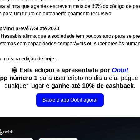
a afirma que agentes escrevem mais de 80% do código de pro
ta para um futuro de autoaperfeiçoamento recursivo.
pMind prevê AGI até 2030
Hassabis afirma que a sociedade tem poucos anos para se prep
istemas com capacidades comparáveis ou superiores às human
o mais na edição de hoje…
🔵
Esta edição é apresentada por 
Oobit
pp número 1
 para usar cripto no dia a dia: pague
qualquer lugar e 
ganhe até 10% de cashback
.
Baixe o app Oobit agora!