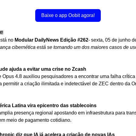
Baixe o app Oobit agora!
! 
stá no
 Modular DailyNews Edição #262
- sexta, 05 de junho d
ança cibernética está se tornando um dos maiores casos de uso
ude ajuda a evitar uma crise no Zcash
 Opus 4.8 auxiliou pesquisadores a encontrar uma falha crítica 
a permitir a criação ilimitada e indetectável de ZEC dentro da O
rica Latina vira epicentro das stablecoins
amplia presença regional apostando em infraestrutura para trans
 em meio de pagamento cotidiano.
hropic diz que IA já acelera a criação de novas IAs