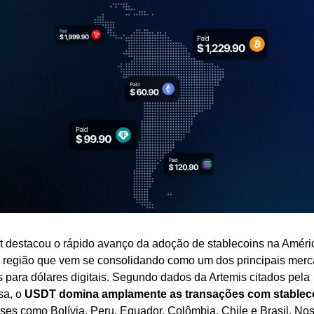
t destacou o rápido avanço da adoção de stablecoins na Améric
, região que vem se consolidando como um dos principais merc
s para dólares digitais. Segundo dados da Artemis citados pela 
a, o 
USDT domina amplamente as transações com stablec
ses como Bolívia, Peru, Equador, Colômbia, Chile e Brasil. Nos