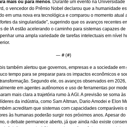
ara mais ou para menos
. Durante um evento na Universidade 
rd, o vencedor do Prêmio Nobel declarou que a humanidade est
do em uma nova era tecnológica e comparou o momento atual a
afortes da singularidade”, sugerindo que os avanços recentes em
s de IA estão acelerando o caminho para sistemas capazes de 
enhar uma ampla variedade de tarefas intelectuais em nível h
erior.
— #
 (#
)
is também alertou que governos, empresas e a sociedade em g
uco tempo para se preparar para os impactos econômicos e soci
transformação. Segundo ele, os avanços observados em 2026, 
almente em agentes autônomos e uso de ferramentas por model
rnaram mais clara a trajetória rumo à AGI. A previsão se soma às 
 líderes da indústria, como Sam Altman, Dario Amodei e Elon Mu
mbém acreditam que sistemas com capacidades comparáveis o
ores às humanas poderão surgir nos próximos anos. Apesar do 
mo, o debate permanece aberto, já que ainda não existe consen