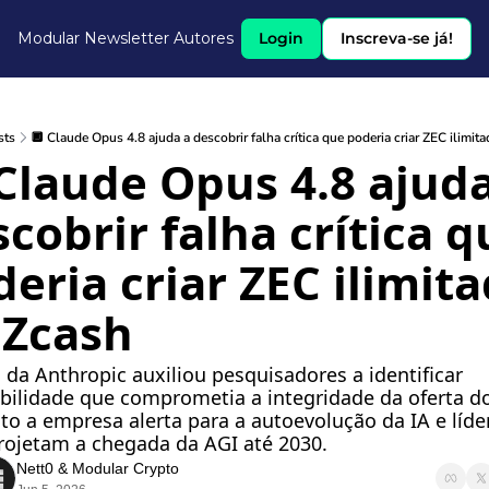
Modular Newsletter
Autores
Login
Inscreva-se já!
sts
🔲 Claude Opus 4.8 ajuda a descobrir falha crítica que poderia criar ZEC ilimit
Claude Opus 4.8 ajuda
cobrir falha crítica q
eria criar ZEC ilimita
 Zcash
da Anthropic auxiliou pesquisadores a identificar 
bilidade que comprometia a integridade da oferta do
o a empresa alerta para a autoevolução da IA e líde
rojetam a chegada da AGI até 2030.
Nett0
 & 
Modular Crypto