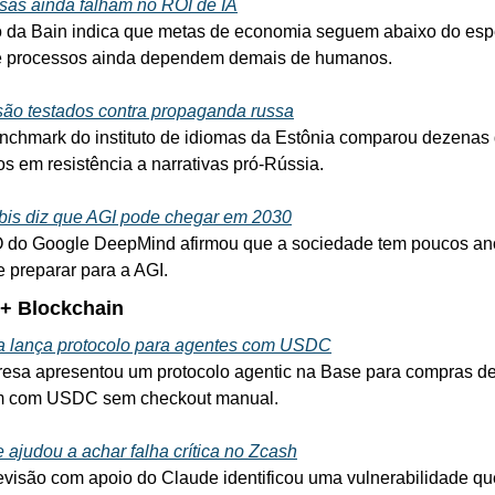
as ainda falham no ROI de IA
 da Bain indica que metas de economia seguem abaixo do esp
e processos ainda dependem demais de humanos.
ão testados contra propaganda russa
chmark do instituto de idiomas da Estônia comparou dezenas 
s em resistência a narrativas pró-Rússia.
is diz que AGI pode chegar em 2030
do Google DeepMind afirmou que a sociedade tem poucos ano
e preparar para a AGI.
 + Blockchain
a lança protocolo para agentes com USDC
esa apresentou um protocolo agentic na Base para compras de
m com USDC sem checkout manual.
 ajudou a achar falha crítica no Zcash
visão com apoio do Claude identificou uma vulnerabilidade que