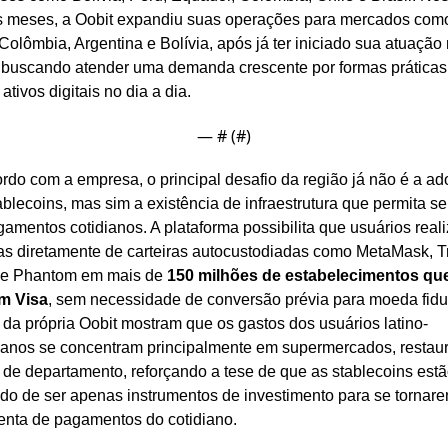
s meses, a Oobit expandiu suas operações para mercados como
 Colômbia, Argentina e Bolívia, após já ter iniciado sua atuação 
, buscando atender uma demanda crescente por formas práticas 
r ativos digitais no dia a dia.
— #
 (#
)
rdo com a empresa, o principal desafio da região já não é a ad
ablecoins, mas sim a existência de infraestrutura que permita se
amentos cotidianos. A plataforma possibilita que usuários reali
s diretamente de carteiras autocustodiadas como MetaMask, Tr
 e Phantom em mais de 
150 milhões de estabelecimentos que
m Visa
, sem necessidade de conversão prévia para moeda fiduci
da própria Oobit mostram que os gastos dos usuários latino-
anos se concentram principalmente em supermercados, restaur
s de departamento, reforçando a tese de que as stablecoins estã
do de ser apenas instrumentos de investimento para se tornar
enta de pagamentos do cotidiano.