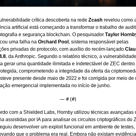
lnerabilidade crítica descoberta na rede 
Zcash
 revelou como a
ência artificial está começando a transformar o trabalho de audito
ptografia e segurança blockchain. O pesquisador 
Taylor Hornb
ficou uma falha na 
Orchard Pool
, sistema responsável pelas 
ções privadas do protocolo, com auxílio do recém-lançado 
Clau
4.8
, da Anthropic. Segundo o relatório técnico, a vulnerabilidade
ia gerar uma quantidade ilimitada e indetectável de ZEC dentro 
rotegida, comprometendo a integridade da oferta da criptomoeda
esteve presente desde maio de 2022 e foi corrigida por meio de 
zação emergencial implementada no início de junho.
— #
 (#
)
rdo com a Shielded Labs, Hornby utilizou técnicas avançadas d
ia assistidas por IA para analisar os circuitos criptográficos do 
eguiu desenvolver um exploit funcional em ambiente de testes, 
vando que o problema era real. Embora não existam evidência