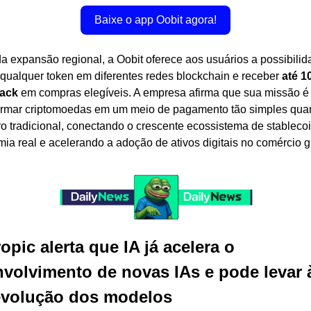
Baixe o app Oobit agora!
a expansão regional, a Oobit oferece aos usuários a possibilid
 qualquer token em diferentes redes blockchain e receber 
até 1
ack
 em compras elegíveis. A empresa afirma que sua missão é 
ormar criptomoedas em um meio de pagamento tão simples quan
ro tradicional, conectando o crescente ecossistema de stablecoi
ia real e acelerando a adoção de ativos digitais no comércio g
opic alerta que IA já acelera o 
volvimento de novas IAs e pode levar à
evolução dos modelos