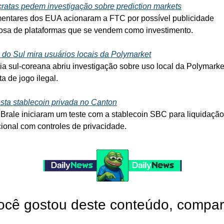
atas pedem investigação sobre prediction markets
entares dos EUA acionaram a FTC por possível publicidade 
sa de plataformas que se vendem como investimento.
 do Sul mira usuários locais da Polymarket
cia sul-coreana abriu investigação sobre uso local da Polymarket
a de jogo ilegal.
esta stablecoin privada no Canton
 Brale iniciaram um teste com a stablecoin SBC para liquidação 
ucional com controles de privacidade.
ocê gostou deste conteúdo, comparti