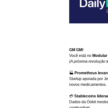
GM GM! 
Você está no
 Modular
(A próxima revolução t
🏭 
Prometheus levant
Startup apoiada por Je
novos medicamentos.
💳 
Stablecoins lide
Dados da Oobit mostr
combustível.