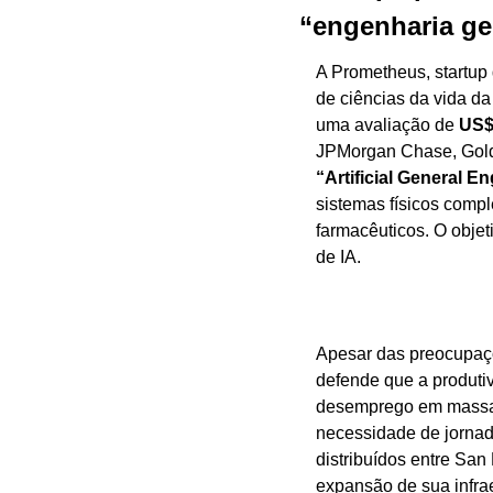
“engenharia gera
A Prometheus, startup 
de ciências da vida d
uma avaliação de 
US$
“Artificial General E
sistemas físicos compl
farmacêuticos. O obje
de IA.
Apesar das preocupaçõ
defende que a produtiv
desemprego em massa. 
necessidade de jornad
distribuídos entre San
expansão de sua infrae