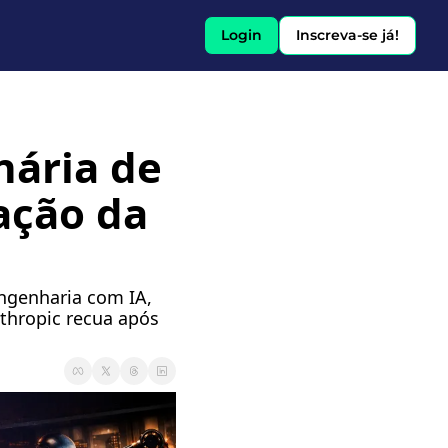
Login
Inscreva-se já!
ária de 
̧ão da 
ngenharia com IA, 
ropic recua após 