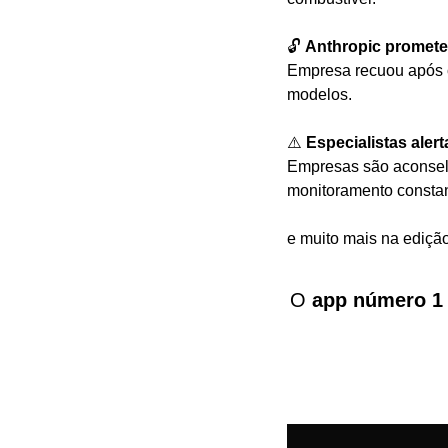
🔓 
Anthropic promete
Empresa recuou após crí
modelos.
⚠️ 
Especialistas ale
Empresas são aconselha
monitoramento constan
e muito mais na ediçã
O 
app número 1