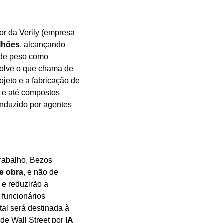
or da Verily (empresa 
lhões
, alcançando 
 de peso como 
JPMorgan Chase, Goldman Sachs, BlackRock e do próprio Bezos. A empresa desenvolve o que chama de 
jeto e a fabricação de 
 e até compostos 
nduzido por agentes 
abalho, Bezos 
e obra
, e não de 
e reduzirão a 
funcionários 
al será destinada à 
de Wall Street por 
IA 