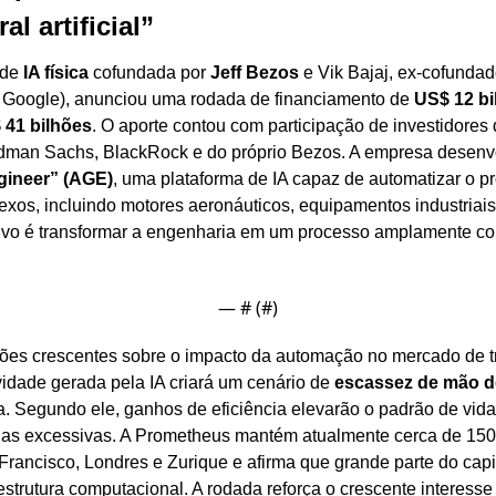
l artificial”
de 
IA física
 cofundada por 
Jeff Bezos
 e Vik Bajaj, ex-cofundad
a Google), anunciou uma rodada de financiamento de 
US$ 12 bi
 41 bilhões
. O aporte contou com participação de investidores
ngineer” (AGE)
, uma plataforma de IA capaz de automatizar o pro
exos, incluindo motores aeronáuticos, equipamentos industriais
tivo é transformar a engenharia em um processo amplamente co
— #
 (#
)
es crescentes sobre o impacto da automação no mercado de tr
idade gerada pela IA criará um cenário de 
escassez de mão d
Segundo ele, ganhos de eficiência elevarão o padrão de vida 
as excessivas. A Prometheus mantém atualmente cerca de 150 
 Francisco, Londres e Zurique e afirma que grande parte do capit
strutura computacional. A rodada reforça o crescente interesse 