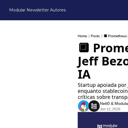
Modular Newsletter
Autores
Home
Posts
🔲 Prometheus: a
🔲 Prome
Jeff Bezo
IA
Startup apoiada por 
enquanto stablecoin
críticas sobre trans
Nett0
 & 
Modula
Jun 12, 2026