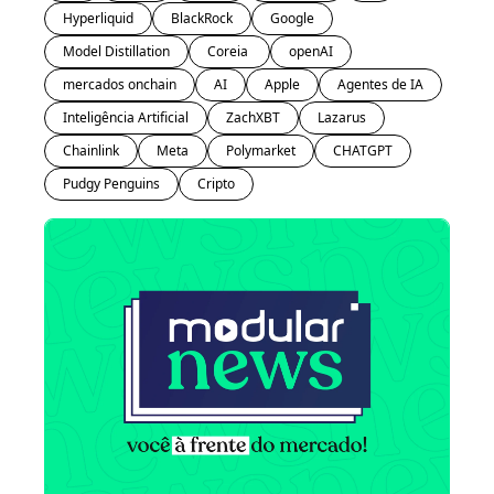
Hyperliquid
BlackRock
Google
Model Distillation
Coreia 
openAI
mercados onchain
AI
Apple
Agentes de IA
Inteligência Artificial
ZachXBT
Lazarus
Chainlink
Meta
Polymarket
CHATGPT
Pudgy Penguins
Cripto