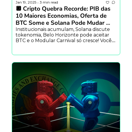
Jan 19, 2025
3 min read
•
🔲 Cripto Quebra Recorde: PIB das 
10 Maiores Economias, Oferta de 
BTC Some e Solana Pode Mudar 
Tudo! 🚀
Institucionais acumulam, Solana discute 
tokenomia, Belo Horizonte pode aceitar 
BTC e o Modular Carnival só cresce! Você 
vai ficar de fora?