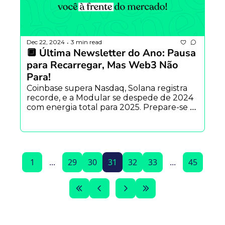
Dec 22, 2024
3 min read
•
🔲 Última Newsletter do Ano: Pausa 
para Recarregar, Mas Web3 Não 
Para!
Coinbase supera Nasdaq, Solana registra 
recorde, e a Modular se despede de 2024 
com energia total para 2025. Prepare-se 
para um próximo ciclo cheio de inovações 
e conquistas!
1
...
29
30
31
32
33
...
45