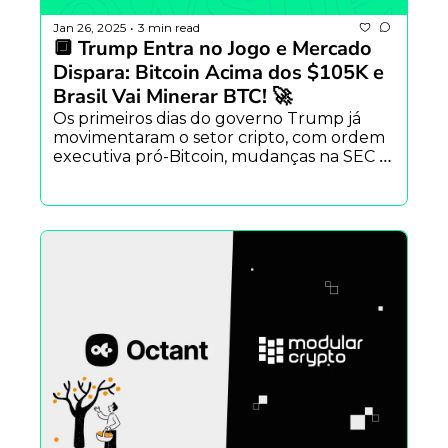
Jan 26, 2025
3 min read
•
🔲 Trump Entra no Jogo e Mercado 
Dispara: Bitcoin Acima dos $105K e 
Brasil Vai Minerar BTC! 🚀
Os primeiros dias do governo Trump já 
movimentaram o setor cripto, com ordem 
executiva pró-Bitcoin, mudanças na SEC e 
perdão a Ross Ulbricht. Enquanto isso, o 
BTC rompe os $105K, o Brasil anuncia entr