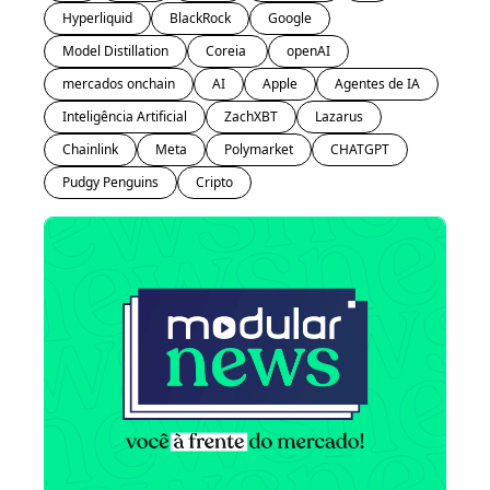
Hyperliquid
BlackRock
Google
Model Distillation
Coreia 
openAI
mercados onchain
AI
Apple
Agentes de IA
Inteligência Artificial
ZachXBT
Lazarus
Chainlink
Meta
Polymarket
CHATGPT
Pudgy Penguins
Cripto