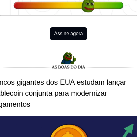
Assine agora
ncos gigantes dos EUA estudam lançar 
ablecoin conjunta para modernizar 
gamentos