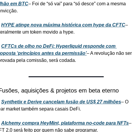
ilhão em BTC
– Foi de “só vai” para “só desce” com a mesma 
nvicção.
 
HYPE atinge nova máxima histórica com hype da CFTC
– 
teralmente um token movido a hype.
 
CFTCs de olho no DeFi: Hyperliquid responde com 
oposta ‘princípios antes da permissão’
– A revolução não ser
rovada pela comissão, será codada.
Fusões, aquisições & projetos em beta eterno
 
Synthetix e Derive cancelam fusão de US$ 27 milhões
– O 
ar market também separa casais DeFi.
 
Alchemy compra HeyMint, plataforma no-code para NFTs
– 
T 2.0 será feito por quem não sabe programar.