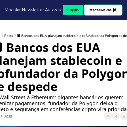
Modular Newsletter
Autores
Login
Inscreva-se já!
e
Posts
🔲 Bancos dos EUA planejam stablecoin e cofundador da Polygon se d
 Bancos dos EUA 
lanejam stablecoin e 
ofundador da Polygon
e despede
Wall Street à Ethereum: gigantes bancários querem 
enizar pagamentos, fundador da Polygon deixa o 
jeto e segurança em conferências cripto vira priorid
6, 2025