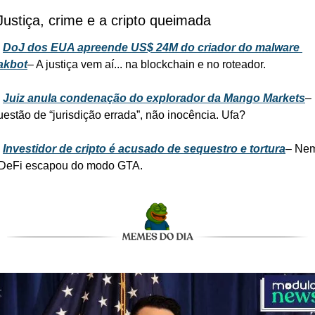
Justiça, crime e a cripto queimada
 
DoJ dos EUA apreende US$ 24M do criador do malware 
akbot
– A justiça vem aí... na blockchain e no roteador.
 
Juiz anula condenação do explorador da Mango Markets
– 
estão de “jurisdição errada”, não inocência. Ufa?
 
Investidor de cripto é acusado de sequestro e tortura
– Nem
 DeFi escapou do modo GTA.