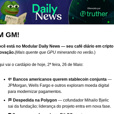
M GM!
cê está no Modular Daily News — seu café diário em cripto 
novação.
(
Mais quente que GPU minerando no verão.
)
ui vai o cardápio de hoje, 2ª feira, 26 de Maio:
💸 
Bancos americanos querem stablecoin conjunta
 — 
JPMorgan, Wells Fargo e outros exploram moeda digital 
para modernizar pagamentos.
🏁 
Despedida na Polygon
 — cofundador Mihailo Bjelic 
sai da fundação; liderança do projeto entra em nova fase.