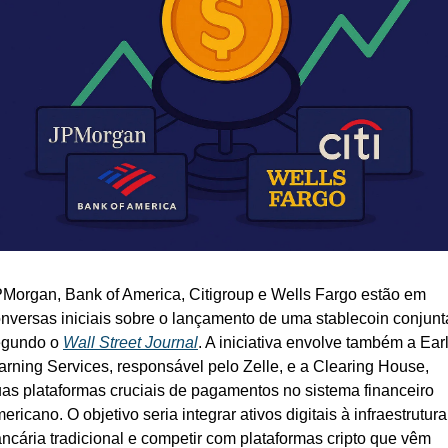
Morgan, Bank of America, Citigroup e Wells Fargo estão em 
nversas iniciais sobre o lançamento de uma stablecoin conjunta
gundo o 
Wall Street Journal
. A iniciativa envolve também a Earl
rning Services, responsável pelo Zelle, e a Clearing House, 
as plataformas cruciais de pagamentos no sistema financeiro 
ericano. O objetivo seria integrar ativos digitais à infraestrutura 
ncária tradicional e competir com plataformas cripto que vêm 