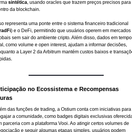
rma 
sintética
, usando oracles que trazem preços precisos para 
ntro da blockchain.
so representa uma ponte entre o sistema financeiro tradicional 
radFi
) e o DeFi, permitindo que usuários operem em mercados 
obais sem sair do ambiente cripto. Além disso, dados em tempo 
al, como volume e open interest, ajudam a informar decisões, 
quanto a Layer 2 da Arbitrum mantém custos baixos e transaçõ
pidas.
ticipação no Ecossistema e Recompensas 
turas
ém das funções de trading, a Ostium conta com iniciativas para 
gajar a comunidade, como badges digitais exclusivas oferecida
 parceria com a plataforma Vooi. Ao atingir certos volumes de 
gociação e seguir algumas etapas simples, usuários podem 