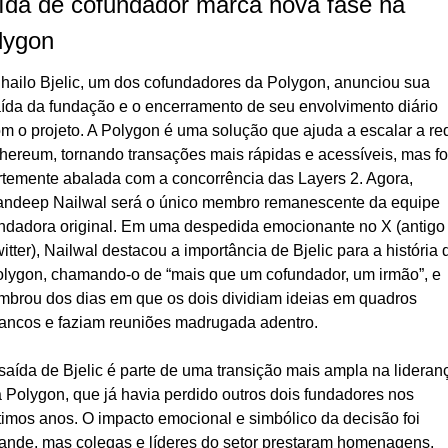
ída de cofundador marca nova fase na 
lygon
hailo Bjelic, um dos cofundadores da Polygon, anunciou sua 
ída da fundação e o encerramento de seu envolvimento diário 
m o projeto. A Polygon é uma solução que ajuda a escalar a red
hereum, tornando transações mais rápidas e acessíveis, mas foi
rtemente abalada com a concorrência das Layers 2. Agora, 
ndeep Nailwal será o único membro remanescente da equipe 
ndadora original. Em uma despedida emocionante no X (antigo 
itter), Nailwal destacou a importância de Bjelic para a história d
lygon, chamando-o de “mais que um cofundador, um irmão”, e 
mbrou dos dias em que os dois dividiam ideias em quadros 
ancos e faziam reuniões madrugada adentro.
saída de Bjelic é parte de uma transição mais ampla na lideranç
 Polygon, que já havia perdido outros dois fundadores nos 
timos anos. O impacto emocional e simbólico da decisão foi 
ande, mas colegas e líderes do setor prestaram homenagens, 