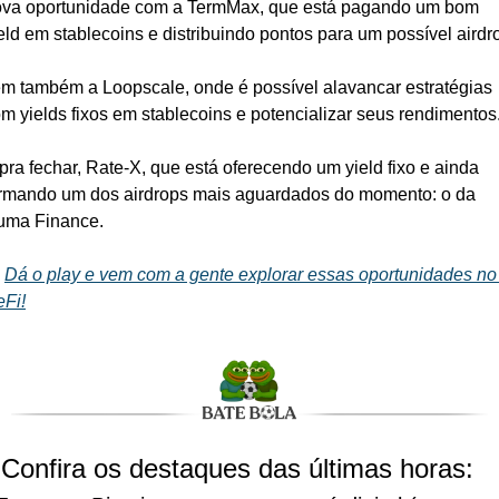
va oportunidade com a TermMax, que está pagando um bom 
m também a Loopscale, onde é possível alavancar estratégias 
m yields fixos em stablecoins e potencializar seus rendimentos.
pra fechar, Rate-X, que está oferecendo um yield fixo e ainda 
rmando um dos airdrops mais aguardados do momento: o da 
uma Finance. 
 
Dá o play e vem com a gente explorar essas oportunidades no 
Fi!
️ Confira os destaques das últimas horas: