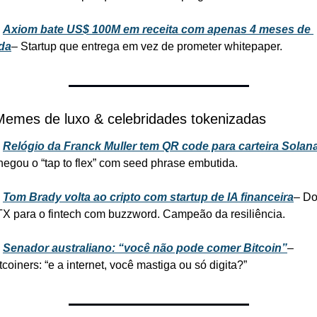
 
Axiom bate US$ 100M em receita com apenas 4 meses de 
da
– Startup que entrega em vez de prometer whitepaper.
Memes de luxo & celebridades tokenizadas
 
Relógio da Franck Muller tem QR code para carteira Solan
egou o “tap to flex” com seed phrase embutida.
 
Tom Brady volta ao cripto com startup de IA financeira
– Do
X para o fintech com buzzword. Campeão da resiliência.
 
Senador australiano: “você não pode comer Bitcoin”
– 
tcoiners: “e a internet, você mastiga ou só digita?”