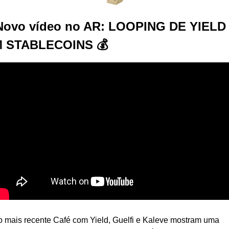
️ Novo vídeo no AR: LOOPING DE YIELD 
 STABLECOINS 💰
 mais recente Café com Yield, Guelfi e Kaleve mostram uma 