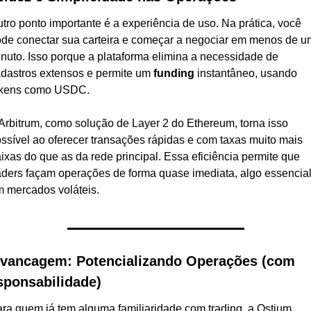
tro ponto importante é a experiência de uso. Na prática, você 
de conectar sua carteira e começar a negociar em menos de um
nuto. Isso porque a plataforma elimina a necessidade de 
dastros extensos e permite um 
funding
 instantâneo, usando 
okens como USDC.
Arbitrum, como solução de Layer 2 do Ethereum, torna isso 
ssível ao oferecer transações rápidas e com taxas muito mais 
ixas do que as da rede principal. Essa eficiência permite que 
aders façam operações de forma quase imediata, algo essencial
 mercados voláteis.
avancagem: Potencializando Operações (com 
sponsabilidade)
ra quem já tem alguma familiaridade com trading, a Ostium 