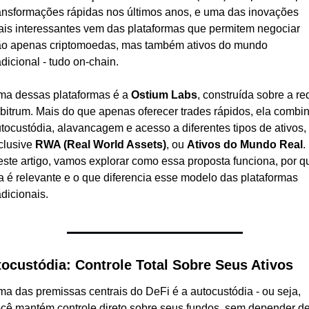
ansformações rápidas nos últimos anos, e uma das inovações 
is interessantes vem das plataformas que permitem negociar 
o apenas criptomoedas, mas também ativos do mundo 
adicional - tudo on-chain.
a dessas plataformas é a 
Ostium Labs
, construída sobre a red
bitrum. Mais do que apenas oferecer trades rápidos, ela combin
tocustódia, alavancagem e acesso a diferentes tipos de ativos, 
clusive 
RWA (Real World Assets)
, ou 
Ativos do Mundo Real
. 
ste artigo, vamos explorar como essa proposta funciona, por qu
a é relevante e o que diferencia esse modelo das plataformas 
adicionais.
ocustódia: Controle Total Sobre Seus Ativos
a das premissas centrais do DeFi é a autocustódia - ou seja, 
cê mantém controle direto sobre seus fundos, sem depender de