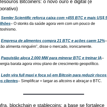
Tesouros Bitcoiners: o novo ouro é digital (e 
porativo)
 
Semler Scientific reforça caixa com +455 BTC e mais US$ 5
ilhões
– O stonks da saúde agora vem com um pouco de 
toshismo.
 
Empresa de alimentos compra 21 BTC e ações caem 12%
– 
ão alimenta ninguém", disse o mercado, ironicamente.
 
Paquistão aloca 2.000 MW para minerar BTC e treinar IA
– 
ergia barata agora virou plano de crescimento geopolítico.
 
Ledn vira full maxi e foca só em Bitcoin para reduzir riscos 
s clientes
– Simplificar = largar as altcoins e abraçar o BTC.
Infra, blockchain e stablecoins: a base se fortalece