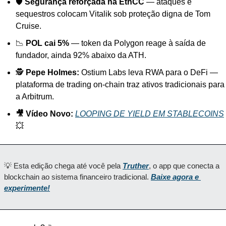
🛡️ 
Segurança reforçada na EthCC
 — ataques e 
sequestros colocam Vitalik sob proteção digna de Tom 
Cruise.
📉 
POL cai 5%
 — token da Polygon reage à saída de 
fundador, ainda 92% abaixo da ATH.
🕵️ 
Pepe Holmes:
 Ostium Labs leva RWA para o DeFi — 
plataforma de trading on-chain traz ativos tradicionais para 
a Arbitrum.
🎥 Vídeo Novo:
LOOPING DE YIELD EM STABLECOINS
💥
💡 Esta edição chega até você pela 
Truther
, o app que conecta a 
blockchain ao sistema financeiro tradicional. 
Baixe agora e 
experimente!