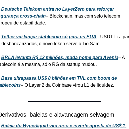
 
Deutsche Telekom entra no LayerZero para reforçar 
egurança cross-chain
– Blockchain, mas com selo telecom 
ropeu de estabilidade.
 
Tether vai lançar stablecoin só para os EUA
– USDT fica par
 desbancarizados, o novo token serve o Tio Sam.
 
BRLA levanta R$ 12 milhões, muda nome para Avenia
– A 
ablecoin é a mesma, só o RG da startup mudou.
 
Base ultrapassa US$ 8 bilhões em TVL com boom de 
ablecoins
– O Layer 2 da Coinbase virou L1 de liquidez.
Derivativos, baleias e alavancagem selvagem
 
Baleia do Hyperliquid vira urso e inverte aposta de US$ 1 