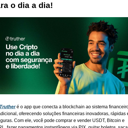
ra o dia a dia!
Truther
 é o app que conecta a blockchain ao sistema financeiro
adicional, oferecendo soluções financeiras inovadoras, rápidas e
guras. Com ele, você pode comprar e vender USDT, Bitcoin e 
L, fazer pagamentos instantâneos via PIX, quitar boletos, sacar