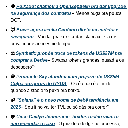
🧠 
Polkadot chamou a OpenZeppelin pra dar upgrade 
na segurança dos contratos
– Menos bugs pra pouca 
DOT. 
🦊 
Brave agora aceita Cardano direto na carteira e 
navegador
– Vai dar pra ser Cardanista maxi e fã de 
privacidade ao mesmo tempo.
⚖️ 
Synthetix propõe troca de tokens de US$27M pra 
comprar a Derive
– Swapar tokens grandes: ousadia ou 
desespero?
💀 
Protocolo Sky afundou com prejuízo de US$5M. 
Culpa dos juros do USDS.
– O céu não é o limite 
quando a stable te puxa pra baixo.
👶 
"Solana" é o novo nome de bebê tendência em 
2025
– Seu filho vai ter TVL ou só gás pra correr?
🐸 
Caso Caitlyn Jennercoin: holders estão vivos e 
irão emendar o caso
– O juiz deu dodge no processo, 