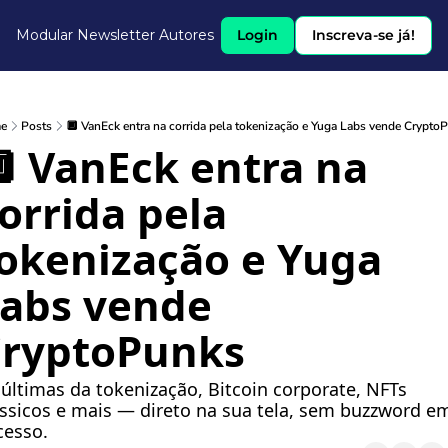
Modular Newsletter
Autores
Login
Inscreva-se já!
e
Posts
🔲 VanEck entra na corrida pela tokenização e Yuga Labs vende Crypto
 VanEck entra na 
orrida pela 
okenização e Yuga 
abs vende 
ryptoPunks 
últimas da tokenização, Bitcoin corporate, NFTs 
ássicos e mais — direto na sua tela, sem buzzword em
cesso.