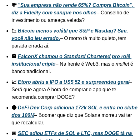
💸 
“Sua empresa não rende 65%? Compra Bitcoin”, 
diz a Fidelity com sangue nos olhos
– Conselho de 
investimento ou ameaça velada?
📉 
Bitcoin menos volátil que S&P e Nasdaq? Sim, 
você não leu errado.
– O morro tá muito quieto, tem 
parada errada aí.
🏦 
FalconX chamou o Standard Chartered pro rolê 
institucional cripto
– Na frente é Web3, mas o 
mullet
 é 
banco tradicional.
📈 
Etoro abriu a IPO a US$ 52 e surpreendeu geral
– 
Será que agora é hora de comprar o app que te 
recomenda comprar DOGE?
🟠 
DeFi Dev Corp adiciona 172k SOL e entra no clube 
dos 100M
– Boomer que diz que Solana morreu vai ter 
que recalcular.
📅 
SEC adiou ETFs de SOL e LTC, mas DOGE tá na 