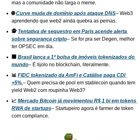
mas a comunidade não larga o meme.
🌐 
Curve muda de domínio após ataque DNS
– Web3 
aprendendo que web2 ainda quebra as pernas.
🕵️ 
Tentativa de sequestro em Paris acende alerta 
sobre segurança cripto
– Se for pra ser Degen, melhor 
ter OPSEC em dia.
🏢 
Brasil lança a 1ª bolsa de imóveis tokenizados do 
mundo
– É tijolo no blockchain, literalmente.
📊 
FIDC tokenizado da AmFi e Catálise paga CDI 
+5%.
– Quem precisa de pool em stablecoin quando tem 
yield Web2 com roupinha Web3?
📈 
Mercado Bitcoin já movimentou R$ 1 bi em tokens 
RWA de startups
– Startupeiro agora é farmer de token 
com compliance.