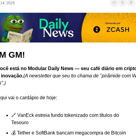
14, 2025
M GM!
ocê está no Modular Daily News — seu café diário em cripto
 inovação.
(A newsletter que seu tio chama de "pirâmide com W
i".)
qui vai o cardápio de hoje:
🔗 VanEck estreia fundo tokenizado com títulos do 
Tesouro
💰 Tether e SoftBank bancam megacompra de Bitcoin 