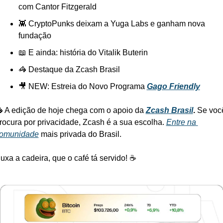
com Cantor Fitzgerald
👾 CryptoPunks deixam a Yuga Labs e ganham nova 
fundação
📖 E ainda: história do Vitalik Buterin
🦓 Destaque da Zcash Brasil
🎥 NEW: Estreia do Novo Programa 
Gago Friendly
 A edição de hoje chega com o apoio da 
Zcash Brasil
. 
Se você
rocura por privacidade, Zcash é a sua escolha. 
Entre na 
omunidade
 mais privada do Brasil.
uxa a cadeira, que o café tá servido! ☕️ 