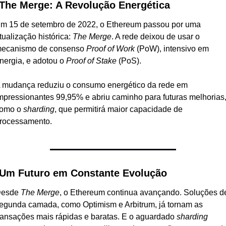
 The Merge: A Revolução Energética
m 15 de setembro de 2022, o Ethereum passou por uma 
tualização histórica: 
The Merge
. A rede deixou de usar o 
ecanismo de consenso 
Proof of Work
 (PoW), intensivo em 
nergia, e adotou o 
Proof of Stake
 (PoS).
 mudança reduziu o consumo energético da rede em 
mpressionantes 99,95% e abriu caminho para futuras melhorias,
omo o 
sharding
, que permitirá maior capacidade de 
rocessamento.
 Um Futuro em Constante Evolução
esde 
The Merge
, o Ethereum continua avançando. Soluções de
egunda camada, como Optimism e Arbitrum, já tornam as 
ransações mais rápidas e baratas. E o aguardado 
sharding