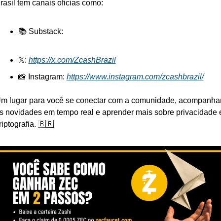
rasil tem canais oficias como: 
📚 Substack: 
𝕏: 
https://x.com/ZcashBrazil
📸 Instagram: 
https://www.instagram.com/zcashbrazil/
m lugar para você se conectar com a comunidade, acompanhar
s novidades em tempo real e aprender mais sobre privacidade e
riptografia. 🇧🇷