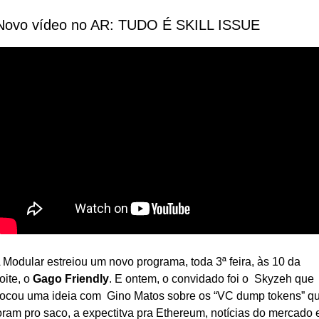
️ Novo vídeo no AR: TUDO É SKILL ISSUE
 Modular estreiou um novo programa, toda 3ª feira, às 10 da 
oite, o 
Gago Friendly
. E ontem, o convidado foi o  Skyzeh que 
rocou uma ideia com  Gino Matos sobre os “VC dump tokens” qu
oram pro saco, a expectitva pra Ethereum, notícias do mercado e