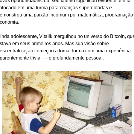
ovas oportunidades. Lá, seu talento logo ficou evidente: ele foi 
olocado em uma turma para crianças superdotadas e 
emonstrou uma paixão incomum por matemática, programação 
conomia.
inda adolescente, Vitalik mergulhou no universo do Bitcoin, que
stava em seus primeiros anos. Mas sua visão sobre 
escentralização começou a tomar forma com uma experiência 
parentemente trivial — e profundamente pessoal.