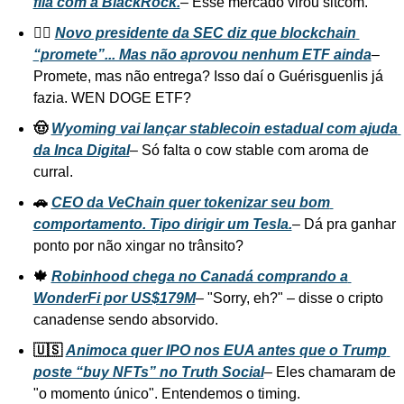
fila com a BlackRock.
– Esse mercado virou sitcom.
🧑‍⚖️ 
Novo presidente da SEC diz que blockchain 
“promete”... Mas não aprovou nenhum ETF ainda
– 
Promete, mas não entrega? Isso daí o Guérisguenlis já 
fazia. WEN DOGE ETF?
🤠 
Wyoming vai lançar stablecoin estadual com ajuda 
da Inca Digital
– Só falta o cow stable com aroma de 
curral.
🚗 
CEO da VeChain quer tokenizar seu bom 
comportamento. Tipo dirigir um Tesla.
– Dá pra ganhar 
ponto por não xingar no trânsito?
🍁 
Robinhood chega no Canadá comprando a 
WonderFi por US$179M
– "Sorry, eh?" – disse o cripto 
canadense sendo absorvido.
🇺🇸 
Animoca quer IPO nos EUA antes que o Trump 
poste “buy NFTs” no Truth Social
– Eles chamaram de 
"o momento único". Entendemos o timing.