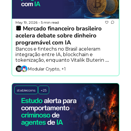
May 19, 2026
5 min read
•
🔲 Mercado financeiro brasileiro 
acelera debate sobre dinheiro 
programável com IA
Bancos e fintechs no Brasil aceleram 
integração entre IA, blockchain e 
tokenização, enquanto Vitalik Buterin 
aposta em verificação matemática para 
Modular Crypto, +1
segurança onchain e o Standard 
Chartered projeta US$ 4 trilhões em ativos 
tokenizados até 2028.
stablecoins
+25