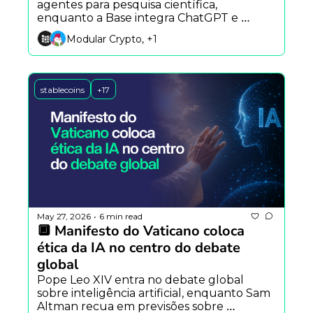
agentes para pesquisa científica, 
enquanto a Base integra ChatGPT e 
Claude ao DeFi e o YouTube amplia 
Modular Crypto, +1
detecção automática de vídeos gerados 
por IA.
stablecoins
+17
May 27, 2026
6 min read
•
🔲 Manifesto do Vaticano coloca 
ética da IA no centro do debate 
global
Pope Leo XIV entra no debate global 
sobre inteligência artificial, enquanto Sam 
Altman recua em previsões sobre 