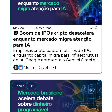
May 20, 2026
6 min read
•
🔲 Boom de IPOs cripto desacelera 
enquanto mercado migra atenção 
para IA
Empresas cripto pausam planos de IPO 
enquanto capital migra para infraestrutura 
de IA, Google apresenta o Gemini Omni e 
novo exploit reacende alertas sobre 
Modular Crypto, +1
segurança em protocolos DeFi.
Bitcoin
+14