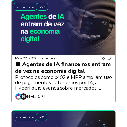
stablecoins
+23
May 22, 2026
6 min read
•
🔲 Agentes de IA financeiros entram 
de vez na economia digital
Protocolos como x402 e MPP ampliam uso 
de pagamentos autônomos por IA, a 
Hyperliquid avança sobre mercados 
tradicionais e a DeepSeek prepara rival do 
Nett0, +1
Claude Code.
stablecoins
+21