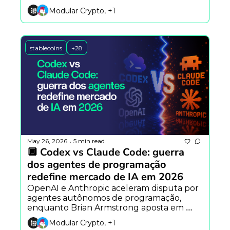
empregos e fundador da OpenZeppelin 
Modular Crypto, +1
alerta para crise de segurança no DeFi.
stablecoins
+28
May 26, 2026
5 min read
•
🔲 Codex vs Claude Code: guerra 
dos agentes de programação 
redefine mercado de IA em 2026
OpenAI e Anthropic aceleram disputa por 
agentes autônomos de programação, 
enquanto Brian Armstrong aposta em 
finanças totalmente onchain e Vitalik 
Modular Crypto, +1
Buterin defende IA aplicada à segurança 