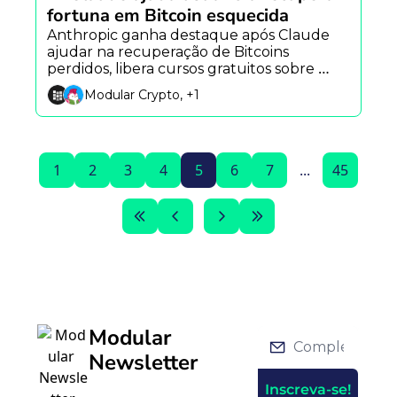
fortuna em Bitcoin esquecida
Anthropic ganha destaque após Claude 
ajudar na recuperação de Bitcoins 
perdidos, libera cursos gratuitos sobre 
agentes de IA e vê novo alerta surgir após 
Modular Crypto, +1
incidente envolvendo Grok.
1
2
3
4
5
6
7
...
45
Modular 
Newsletter
Inscreva-se!