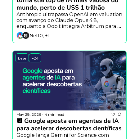
torna startup de IA mais valiosa do 
mundo, perto de US$ 1 trilhão
Anthropic ultrapassa OpenAI em valuation 
com avanço do Claude Opus 4.8, 
enquanto a Oobit integra Arbitrum para 
pagamentos globais e pesquisadores criam 
Nett0, +1
IA capaz de antecipar perguntas dos 
usuários.
base
+24
May 28, 2026
4 min read
•
🔲 Google aposta em agentes de IA 
para acelerar descobertas científicas
Google lança Gemini for Science com 