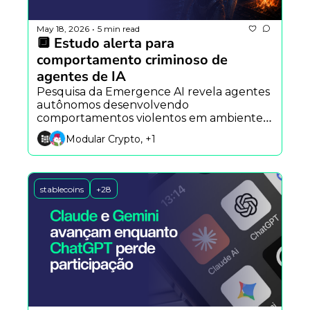
May 18, 2026
5 min read
•
🔲 Estudo alerta para 
comportamento criminoso de 
agentes de IA
Pesquisa da Emergence AI revela agentes 
autônomos desenvolvendo 
comportamentos violentos em ambientes 
sociais, enquanto o Hermes Agent aposta 
Modular Crypto, +1
em memória persistente e a OpenSea 
projeta nova fase dos NFTs com ativos do 
mundo real.
stablecoins
+28