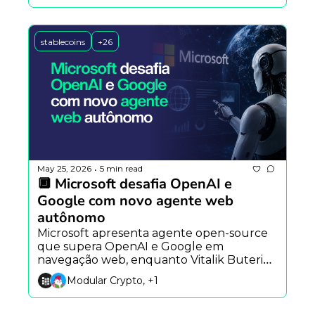
blockchain.
stablecoins
+26
May 25, 2026
5 min read
•
🔲 Microsoft desafia OpenAI e 
Google com novo agente web 
autônomo
Microsoft apresenta agente open-source 
que supera OpenAI e Google em 
navegação web, enquanto Vitalik Buterin 
propõe Ethereum Foundation mais 
Modular Crypto, +1
enxuta e a Argentina testa IA para prever 
impactos sociais.