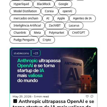
Hyperliquid
BlackRock
Google
Model Distillation
Coreia 
openAI
mercados onchain
AI
Apple
Agentes de IA
Inteligência Artificial
ZachXBT
Lazarus
Chainlink
Meta
Polymarket
CHATGPT
Pudgy Penguins
Cripto
stablecoins
+23
May 29, 2026
5 min read
•
🔲 Anthropic ultrapassa OpenAI e se 