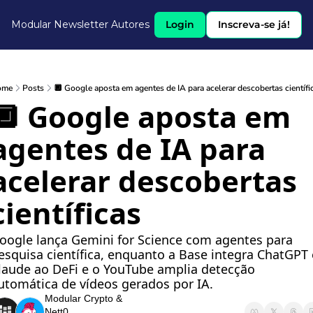
Modular Newsletter
Autores
Login
Inscreva-se já!
ome
Posts
🔲 Google aposta em agentes de IA para acelerar descobertas científi
🔲 Google aposta em 
agentes de IA para 
acelerar descobertas 
científicas
oogle lança Gemini for Science com agentes para 
esquisa científica, enquanto a Base integra ChatGPT e
laude ao DeFi e o YouTube amplia detecção 
utomática de vídeos gerados por IA.
Modular Crypto
 & 
Nett0