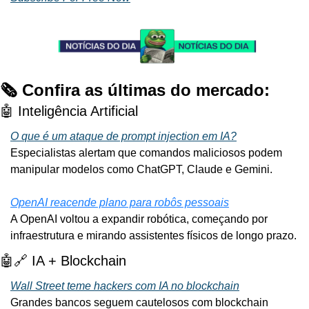
🗞️ Confira as últimas do mercado:
🤖
 Inteligência Artificial
O que é um ataque de prompt injection em IA?
Especialistas alertam que comandos maliciosos podem 
manipular modelos como ChatGPT, Claude e Gemini.
OpenAI reacende plano para robôs pessoais
A OpenAI voltou a expandir robótica, começando por 
infraestrutura e mirando assistentes físicos de longo prazo.
🤖
🔗
 IA + Blockchain
Wall Street teme hackers com IA no blockchain
Grandes bancos seguem cautelosos com blockchain 