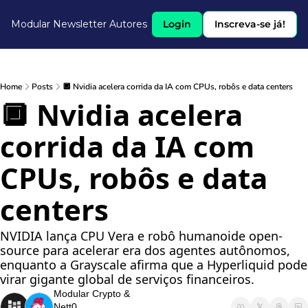
Modular Newsletter
Autores
Login
Inscreva-se já!
Home
Posts
🔲 Nvidia acelera corrida da IA com CPUs, robôs e data centers
🔲 Nvidia acelera 
corrida da IA com 
CPUs, robôs e data 
centers
NVIDIA lança CPU Vera e robô humanoide open-
source para acelerar era dos agentes autônomos, 
enquanto a Grayscale afirma que a Hyperliquid pode 
virar gigante global de serviços financeiros.
Modular Crypto
 & 
Nett0