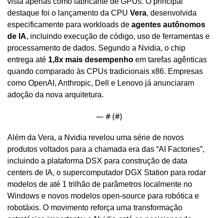
vista apenas como fabricante de GPUs. O principal 
destaque foi o lançamento da CPU 
Vera
, desenvolvida 
especificamente para workloads de 
agentes autônomos 
de IA
, incluindo execução de código, uso de ferramentas e 
processamento de dados. Segundo a Nvidia, o chip 
entrega até 
1,8x mais desempenho
 em tarefas agênticas 
quando comparado às CPUs tradicionais x86. Empresas 
como OpenAI, Anthropic, Dell e Lenovo já anunciaram 
adoção da nova arquitetura.
— #
 (#
)
Além da Vera, a Nvidia revelou uma série de novos 
produtos voltados para a chamada era das “AI Factories”, 
incluindo a plataforma DSX para construção de data 
centers de IA, o supercomputador DGX Station para rodar 
modelos de até 1 trilhão de parâmetros localmente no 
Windows e novos modelos open-source para robótica e 
robotáxis. O movimento reforça uma transformação 