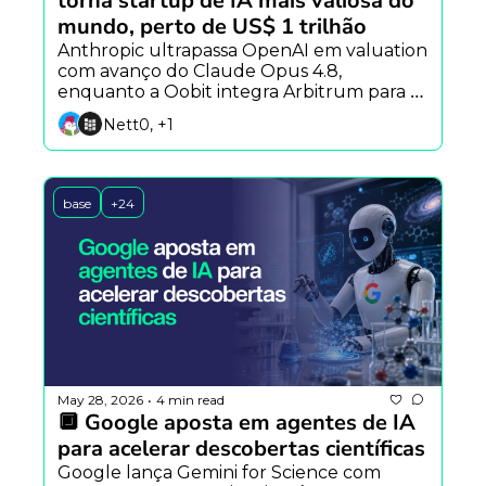
torna startup de IA mais valiosa do 
mundo, perto de US$ 1 trilhão
Anthropic ultrapassa OpenAI em valuation 
com avanço do Claude Opus 4.8, 
enquanto a Oobit integra Arbitrum para 
pagamentos globais e pesquisadores criam 
Nett0, +1
IA capaz de antecipar perguntas dos 
usuários.
base
+24
May 28, 2026
4 min read
•
🔲 Google aposta em agentes de IA 
para acelerar descobertas científicas
Google lança Gemini for Science com 