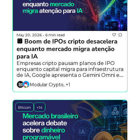
May 20, 2026
6 min read
•
🔲 Boom de IPOs cripto desacelera 
enquanto mercado migra atenção 
para IA
Empresas cripto pausam planos de IPO 
enquanto capital migra para infraestrutura 
de IA, Google apresenta o Gemini Omni e 
novo exploit reacende alertas sobre 
Modular Crypto, +1
segurança em protocolos DeFi.
Bitcoin
+14