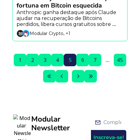
fortuna em Bitcoin esquecida
Anthropic ganha destaque após Claude 
ajudar na recuperação de Bitcoins 
perdidos, libera cursos gratuitos sobre 
agentes de IA e vê novo alerta surgir após 
Modular Crypto, +1
incidente envolvendo Grok.
1
2
3
4
5
6
7
...
45
Modular 
Newsletter
Inscreva-se!