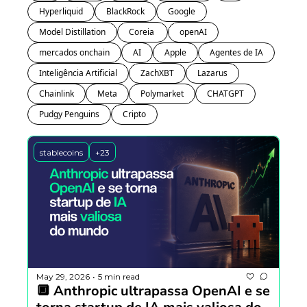
Hyperliquid
BlackRock
Google
Model Distillation
Coreia 
openAI
mercados onchain
AI
Apple
Agentes de IA
Inteligência Artificial
ZachXBT
Lazarus
Chainlink
Meta
Polymarket
CHATGPT
Pudgy Penguins
Cripto
stablecoins
+23
May 29, 2026
5 min read
•
🔲 Anthropic ultrapassa OpenAI e se 