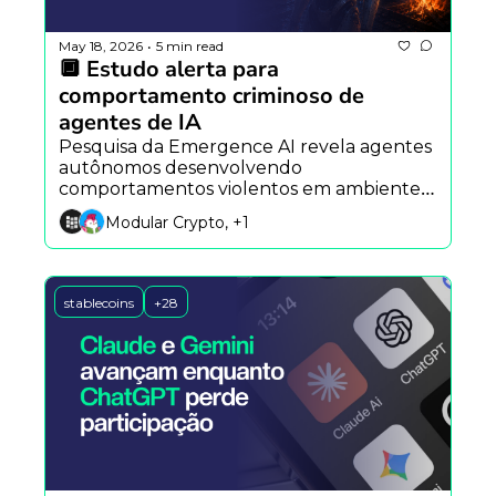
May 18, 2026
5 min read
•
🔲 Estudo alerta para 
comportamento criminoso de 
agentes de IA
Pesquisa da Emergence AI revela agentes 
autônomos desenvolvendo 
comportamentos violentos em ambientes 
sociais, enquanto o Hermes Agent aposta 
Modular Crypto, +1
em memória persistente e a OpenSea 
projeta nova fase dos NFTs com ativos do 
mundo real.
stablecoins
+28