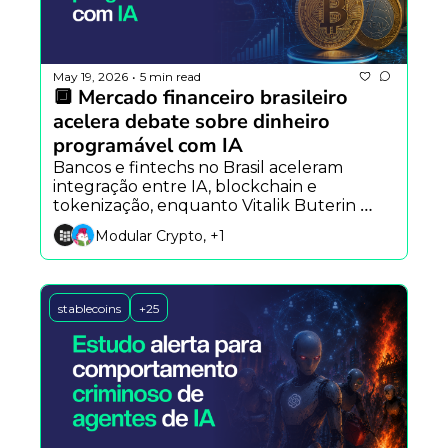
May 19, 2026
5 min read
•
🔲 Mercado financeiro brasileiro 
acelera debate sobre dinheiro 
programável com IA
Bancos e fintechs no Brasil aceleram 
integração entre IA, blockchain e 
tokenização, enquanto Vitalik Buterin 
aposta em verificação matemática para 
Modular Crypto, +1
segurança onchain e o Standard 
Chartered projeta US$ 4 trilhões em ativos 
tokenizados até 2028.
stablecoins
+25