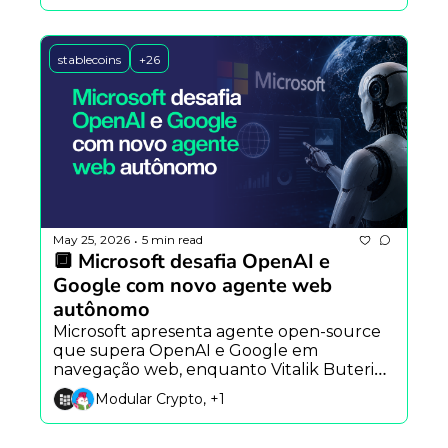
blockchain.
stablecoins
+26
May 25, 2026
5 min read
•
🔲 Microsoft desafia OpenAI e 
Google com novo agente web 
autônomo
Microsoft apresenta agente open-source 
que supera OpenAI e Google em 
navegação web, enquanto Vitalik Buterin 
propõe Ethereum Foundation mais 
Modular Crypto, +1
enxuta e a Argentina testa IA para prever 
impactos sociais.