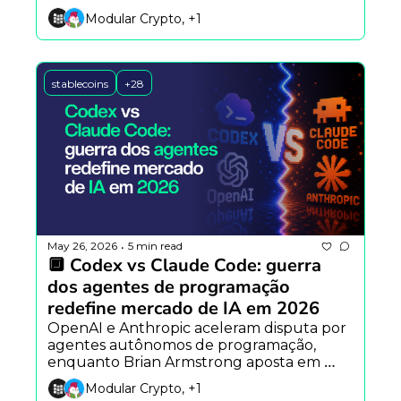
empregos e fundador da OpenZeppelin 
Modular Crypto, +1
alerta para crise de segurança no DeFi.
stablecoins
+28
May 26, 2026
5 min read
•
🔲 Codex vs Claude Code: guerra 
dos agentes de programação 
redefine mercado de IA em 2026
OpenAI e Anthropic aceleram disputa por 
agentes autônomos de programação, 
enquanto Brian Armstrong aposta em 
finanças totalmente onchain e Vitalik 
Modular Crypto, +1
Buterin defende IA aplicada à segurança 