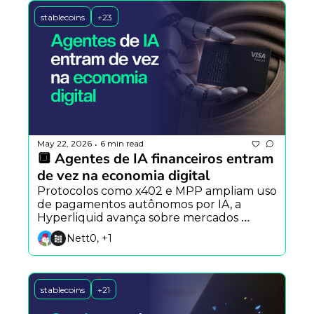
stablecoins
+23
May 22, 2026
6 min read
•
🔲 Agentes de IA financeiros entram 
de vez na economia digital
Protocolos como x402 e MPP ampliam uso 
de pagamentos autônomos por IA, a 
Hyperliquid avança sobre mercados 
tradicionais e a DeepSeek prepara rival do 
Nett0, +1
Claude Code.
stablecoins
+21