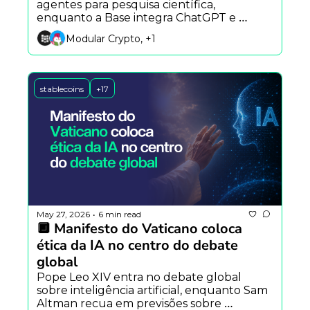
agentes para pesquisa científica, 
enquanto a Base integra ChatGPT e 
Claude ao DeFi e o YouTube amplia 
Modular Crypto, +1
detecção automática de vídeos gerados 
por IA.
stablecoins
+17
May 27, 2026
6 min read
•
🔲 Manifesto do Vaticano coloca 
ética da IA no centro do debate 
global
Pope Leo XIV entra no debate global 
sobre inteligência artificial, enquanto Sam 
Altman recua em previsões sobre 