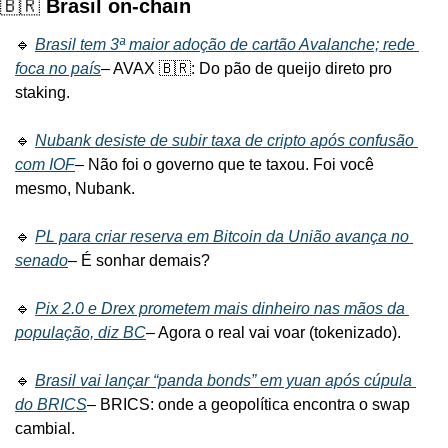
🇧🇷 
Brasil on-chain
🔹 
Brasil tem 3ª maior adoção de cartão Avalanche; rede 
foca no país
– AVAX 🇧🇷: Do pão de queijo direto pro 
staking.
🔹 
Nubank desiste de subir taxa de cripto após confusão 
com IOF
– Não foi o governo que te taxou. Foi você 
mesmo, Nubank.
🔹 
PL para criar reserva em Bitcoin da União avança no 
senado
– É sonhar demais?
🔹 
Pix 2.0 e Drex prometem mais dinheiro nas mãos da 
população, diz BC
– Agora o real vai voar (tokenizado).
🔹 
Brasil vai lançar “panda bonds” em yuan após cúpula 
do BRICS
– BRICS: onde a geopolítica encontra o swap 
cambial.