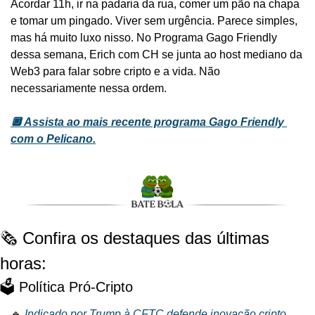
Acordar 11h, ir na padaria da rua, comer um pão na chapa 
e tomar um pingado. Viver sem urgência. Parece simples, 
mas há muito luxo nisso. No Programa Gago Friendly 
dessa semana, Erich com CH se junta ao host mediano da 
Web3 para falar sobre cripto e a vida. Não 
necessariamente nessa ordem.
🔲 Assista ao mais recente programa Gago Friendly 
com o Pelicano.
🗞️ Confira os destaques das últimas 
horas:
🗳️ Política Pró-Cripto
🔹 
Indicado por Trump à CFTC defende inovação cripto 