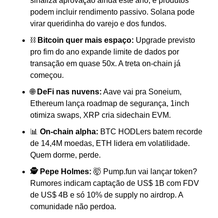
sinaliza aprovação ainda este ano, e produtos 
podem incluir rendimento passivo. Solana pode 
virar queridinha do varejo e dos fundos.
⛓️ 
Bitcoin quer mais espaço:
 Upgrade previsto 
pro fim do ano expande limite de dados por 
transação em quase 50x. A treta on-chain já 
começou.
🌐 
DeFi nas nuvens:
 Aave vai pra Soneium, 
Ethereum lança roadmap de segurança, 1inch 
otimiza swaps, XRP cria sidechain EVM.
📊 
On-chain alpha:
 BTC HODLers batem recorde 
de 14,4M moedas, ETH lidera em volatilidade. 
Quem dorme, perde.
🕵️ Pepe Holmes:
 🤯 Pump.fun vai lançar token? 
Rumores indicam captação de US$ 1B com FDV 
de US$ 4B e só 10% de supply no airdrop. A 
comunidade não perdoa.