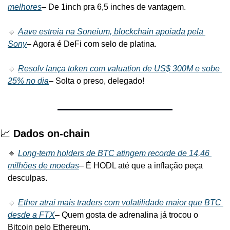
melhores
– De 1inch pra 6,5 inches de vantagem.
🔹 
Aave estreia na Soneium, blockchain apoiada pela 
Sony
– Agora é DeFi com selo de platina.
🔹 
Resolv lança token com valuation de US$ 300M e sobe 
25% no dia
– Solta o preso, delegado!
📈 
Dados on-chain
🔹 
Long-term holders de BTC atingem recorde de 14,46 
milhões de moedas
– É HODL até que a inflação peça 
desculpas.
🔹 
Ether atrai mais traders com volatilidade maior que BTC 
desde a FTX
– Quem gosta de adrenalina já trocou o 
Bitcoin pelo Ethereum.