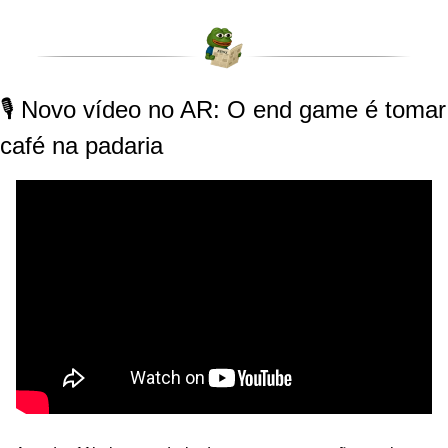
🎙️ Novo vídeo no AR: O end game é tomar 
café na padaria