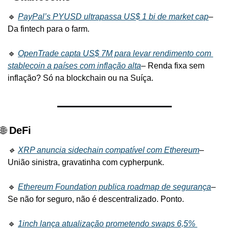
🔹 
PayPal’s PYUSD ultrapassa US$ 1 bi de market cap
– 
Da fintech para o farm.
🔹 
OpenTrade capta US$ 7M para levar rendimento com 
stablecoin a países com inflação alta
– Renda fixa sem 
inflação? Só na blockchain ou na Suíça.
🌐 
DeFi
🔹 
XRP anuncia sidechain compatível com Ethereum
– 
União sinistra, gravatinha com cypherpunk.
🔹 
Ethereum Foundation publica roadmap de segurança
– 
Se não for seguro, não é descentralizado. Ponto.
🔹 
1inch lança atualização prometendo swaps 6,5% 