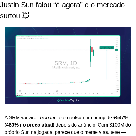
Justin Sun falou “é agora” e o mercado 
surtou 💥
A SRM vai virar 
Tron Inc.
 e embolsou um pump de 
+547% 
(480% no preço atual)
 depois do anúncio. Com $100M do 
próprio Sun na jogada, parece que o meme virou tese — 