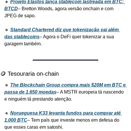
🔹 
Projeto Elastos lança stablecoin lastreada em BTC: 
BTCD
– Bretton Woods, agora versão onchain e com 
JPEG de sapo.
🔹 
Standard Chartered diz que tokenização vai além 
das stablecoins
– Agora o DeFi quer tokenizar a sua 
garagem também.
🪙 Tesouraria on-chain
🔹 
The Blockchain Group compra mais $20M em BTC e 
passa de 1.650 moedas
– A MSTR europeia tá nascendo 
e ninguém tá prestando atenção.
🔹 
Norueguesa K33 levanta fundos para comprar até 
1.000 BTC
– Tem país que investe menos em defesa do 
que esses caras em satoshi.