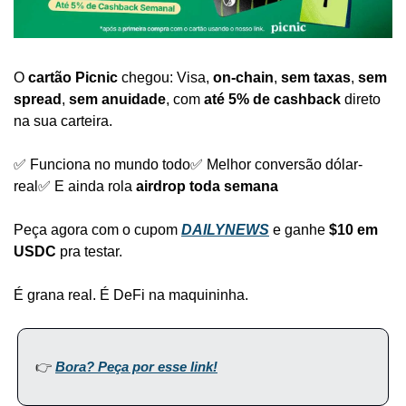
O 
cartão
Picnic
 chegou: Visa, 
on-chain
, 
sem taxas
, 
sem 
spread
, 
sem anuidade
, com 
até 5% de cashback
 direto 
na sua carteira.
✅ Funciona no mundo todo
✅ Melhor conversão dólar-
real
✅ E ainda rola 
airdrop toda semana
Peça agora com o cupom 
DAILYNEWS
 e ganhe 
$10 em 
USDC
 pra testar.
É grana real. É DeFi na maquininha.
👉 
Bora? Peça por esse link!