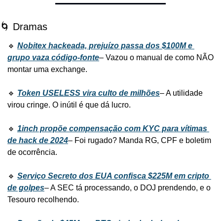
🌀 Dramas
🔹 
Nobitex hackeada, prejuízo passa dos $100M e 
grupo vaza código-fonte
– Vazou o manual de como NÃO 
montar uma exchange.
🔹 
Token USELESS vira culto de milhões
– A utilidade 
virou cringe. O inútil é que dá lucro.
🔹 
1inch propõe compensação com KYC para vítimas 
de hack de 2024
– Foi rugado? Manda RG, CPF e boletim 
de ocorrência.
🔹 
Serviço Secreto dos EUA confisca $225M em cripto 
de golpes
– A SEC tá processando, o DOJ prendendo, e o 
Tesouro recolhendo.