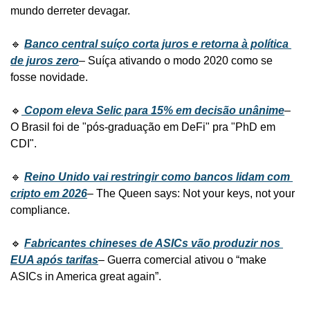
mundo derreter devagar.
🔹 
Banco central suíço corta juros e retorna à política 
de juros zero
– Suíça ativando o modo 2020 como se 
fosse novidade.
🔹
Copom eleva Selic para 15% em decisão unânime
– 
O Brasil foi de "pós-graduação em DeFi" pra "PhD em 
CDI".
🔹 
Reino Unido vai restringir como bancos lidam com 
cripto em 2026
– The Queen says: Not your keys, not your 
compliance.
🔹 
Fabricantes chineses de ASICs vão produzir nos 
EUA após tarifas
– Guerra comercial ativou o “make 
ASICs in America great again”.