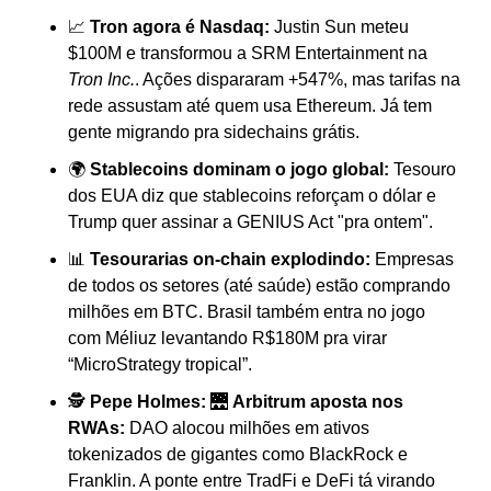
📈 
Tron agora é Nasdaq:
 Justin Sun meteu 
$100M e transformou a SRM Entertainment na 
Tron Inc.
. Ações dispararam +547%, mas tarifas na 
rede assustam até quem usa Ethereum. Já tem 
gente migrando pra sidechains grátis.
🌍 
Stablecoins dominam o jogo global: 
Tesouro 
dos EUA diz que stablecoins reforçam o dólar e 
Trump quer assinar a GENIUS Act "pra ontem".
📊 
Tesourarias on-chain explodindo:
 Empresas 
de todos os setores (até saúde) estão comprando 
milhões em BTC. Brasil também entra no jogo 
com Méliuz levantando R$180M pra virar 
“MicroStrategy tropical”.
🕵️ 
Pepe Holmes:
 🌉 
Arbitrum aposta nos 
RWAs:
 DAO alocou milhões em ativos 
tokenizados de gigantes como BlackRock e 
Franklin. A ponte entre TradFi e DeFi tá virando 