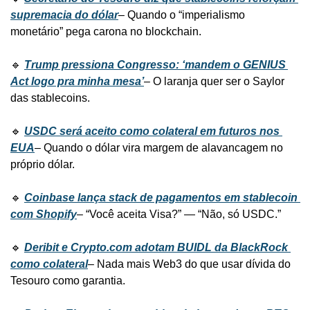
supremacia do dólar
– Quando o “imperialismo 
monetário” pega carona no blockchain.
🔹 
Trump pressiona Congresso: ‘mandem o GENIUS 
Act logo pra minha mesa’
– O laranja quer ser o Saylor 
das stablecoins.
🔹 
USDC será aceito como colateral em futuros nos 
EUA
– Quando o dólar vira margem de alavancagem no 
próprio dólar.
🔹 
Coinbase lança stack de pagamentos em stablecoin 
com Shopify
– “Você aceita Visa?” — “Não, só USDC.”
🔹 
Deribit e Crypto.com adotam BUIDL da BlackRock 
como colateral
– Nada mais Web3 do que usar dívida do 
Tesouro como garantia.