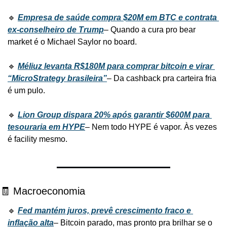
🔹 
Empresa de saúde compra $20M em BTC e contrata 
ex-conselheiro de Trump
– Quando a cura pro bear 
market é o Michael Saylor no board.
🔹 
Méliuz levanta R$180M para comprar bitcoin e virar 
“MicroStrategy brasileira”
– Da cashback pra carteira fria 
é um pulo.
🔹 
Lion Group dispara 20% após garantir $600M para 
tesouraria em HYPE
– Nem todo HYPE é vapor. Às vezes 
é facility mesmo.
🧾 Macroeconomia
🔹 
Fed mantém juros, prevê crescimento fraco e 
inflação alta
– Bitcoin parado, mas pronto pra brilhar se o 