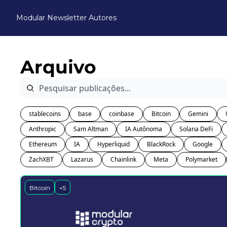
Modular Newsletter
Autores
Arquivo
stablecoins
base
coinbase
Bitcoin
Gemini
Anthropic
Sam Altman
IA Autônoma
Solana DeFi
Ethereum
IA
Hyperliquid
BlackRock
Google
ZachXBT
Lazarus
Chainlink
Meta
Polymarket
Bitcoin
+5