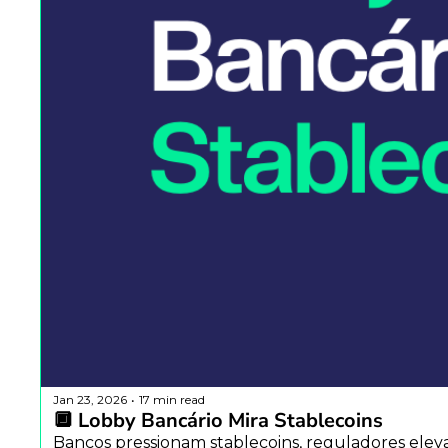
Jan 23, 2026
17 min read
•
🔲 Lobby Bancário Mira Stablecoins
Bancos pressionam stablecoins, reguladores elev