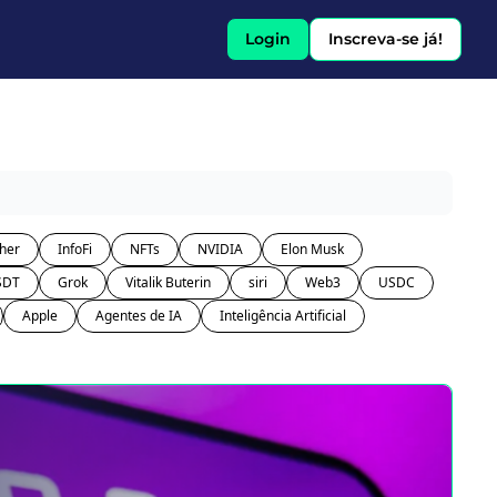
Login
Inscreva-se já!
her
InfoFi
NFTs
NVIDIA
Elon Musk
SDT
Grok
Vitalik Buterin
siri
Web3
USDC
Apple
Agentes de IA
Inteligência Artificial