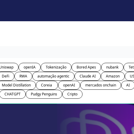
Uniswap
openIA
Tokenização
Bored Apes
nubank
Tet
DeFi
RWA
automação agentic
Claude AI
Amazon
U
Model Distillation
Coreia 
openAI
mercados onchain
AI
CHATGPT
Pudgy Penguins
Cripto