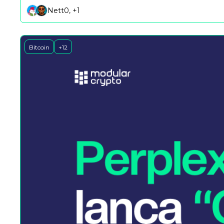
Nett0, +1
Bitcoin
+12