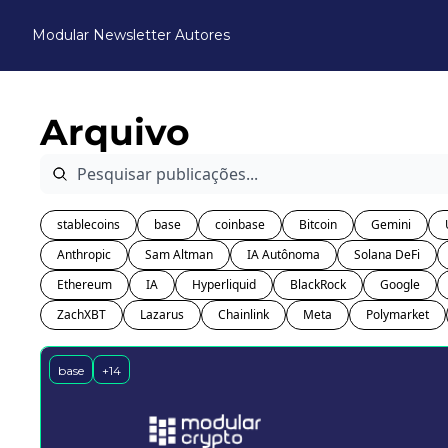
Modular Newsletter
Autores
Arquivo
stablecoins
base
coinbase
Bitcoin
Gemini
Anthropic
Sam Altman
IA Autônoma
Solana DeFi
Ethereum
IA
Hyperliquid
BlackRock
Google
ZachXBT
Lazarus
Chainlink
Meta
Polymarket
base
+14