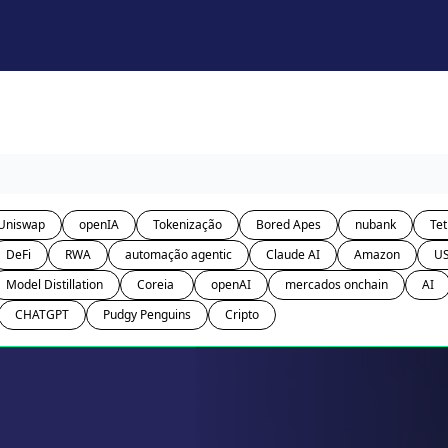
Uniswap
openIA
Tokenização
Bored Apes
nubank
Tet
DeFi
RWA
automação agentic
Claude AI
Amazon
U
Model Distillation
Coreia 
openAI
mercados onchain
AI
CHATGPT
Pudgy Penguins
Cripto