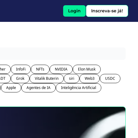
Login
Inscreva-se já!
her
InfoFi
NFTs
NVIDIA
Elon Musk
SDT
Grok
Vitalik Buterin
siri
Web3
USDC
Apple
Agentes de IA
Inteligência Artificial