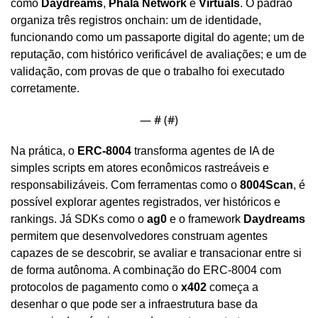
como 
Daydreams
, 
Phala Network
 e 
Virtuals
. O padrão 
organiza três registros onchain: um de identidade, 
funcionando como um passaporte digital do agente; um de 
reputação, com histórico verificável de avaliações; e um de 
validação, com provas de que o trabalho foi executado 
corretamente.
— #
 (#
)
Na prática, o 
ERC-8004
 transforma agentes de IA de 
simples scripts em atores econômicos rastreáveis e 
responsabilizáveis. Com ferramentas como o 
8004Scan
, é 
possível explorar agentes registrados, ver históricos e 
rankings. Já SDKs como o 
ag0
 e o framework 
Daydreams
permitem que desenvolvedores construam agentes 
capazes de se descobrir, se avaliar e transacionar entre si 
de forma autônoma. A combinação do ERC-8004 com 
protocolos de pagamento como o 
x402
 começa a 
desenhar o que pode ser a infraestrutura base da 