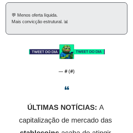
💬
 Menos oferta líquida.
Mais convicção estrutural. 
📊
— #
 (#
)
❝
ÚLTIMAS NOTÍCIAS: 
A 
capitalização de mercado das 
stablecoins
 acaba de atingir 