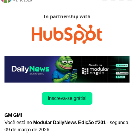
Mar 9, 2026
In partnership with
Inscreva-se grátis!
GM GM! 
Você está no
 Modular DailyNews Edição #201 
- segunda, 
09
de março de 2026.