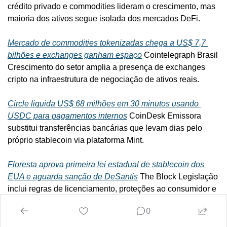
crédito privado e commodities lideram o crescimento, mas 
maioria dos ativos segue isolada dos mercados DeFi.
Mercado de commodities tokenizadas chega a US$ 7,7 
bilhões e exchanges ganham espaço
 Cointelegraph Brasil 
Crescimento do setor amplia a presença de exchanges 
cripto na infraestrutura de negociação de ativos reais.
Circle liquida US$ 68 milhões em 30 minutos usando 
USDC para pagamentos internos
 CoinDesk Emissora 
substitui transferências bancárias que levam dias pelo 
próprio stablecoin via plataforma Mint.
Floresta aprova primeira lei estadual de stablecoin dos 
EUA e aguarda sanção de DeSantis
 The Block Legislação 
inclui regras de licenciamento, proteções ao consumidor e 
requisitos de supervisão para stablecoins de pagamento.
0
Jack Dorsey admite que empresa vai aderir ao mercado de 