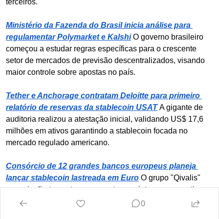
terceiros.
Ministério da Fazenda do Brasil inicia análise para 
regulamentar Polymarket e Kalshi
O governo brasileiro 
começou a estudar regras específicas para o crescente 
setor de mercados de previsão descentralizados, visando 
maior controle sobre apostas no país.
Tether e Anchorage contratam Deloitte para primeiro 
relatório de reservas da stablecoin USAT
A gigante de 
auditoria realizou a atestação inicial, validando US$ 17,6 
milhões em ativos garantindo a stablecoin focada no 
mercado regulado americano.
Consórcio de 12 grandes bancos europeus planeja 
lançar stablecoin lastreada em Euro
O grupo "Qivalis" 
negocia diretamente com corretoras cripto para garantir 
liquidez ao novo ativo, visando um lançamento oficial no 
0
segundo semestre de 2026.