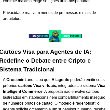
controle máximo exige soluções auto-hospedadas. 
Privacidade real vem menos de promessas e mais de 
arquitetura.
Cartões Visa para Agentes de IA: 
Redefine o Debate entre Cripto e 
Sistema Tradicional
A 
Crossmint
 anunciou que 
AI agents
 poderão emitir seus 
próprios 
cartões Visa virtuais
, integrados ao sistema 
Visa 
Intelligent Commerce
. A proposta não envolve cartões 
lastreados em stablecoins nem compartilhamento inseguro 
de números brutos de cartão. O modelo é “agent-first”: o 
agente solicita orçamento a um supervisor humano, recebe 