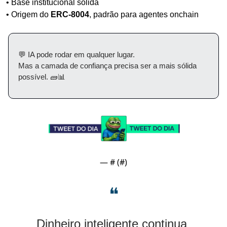
• Base institucional sólida
• Origem do 
ERC-8004
, padrão para agentes onchain
💬
 IA pode rodar em qualquer lugar. 
Mas a camada de confiança precisa ser a mais sólida 
possível. 
🧱
📊
— #
 (#
)
❝
Dinheiro inteligente continua 