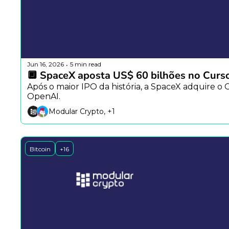
Jun 16, 2026
5 min read
•
🔲 SpaceX aposta US$ 60 bilhões no Curso
Após o maior IPO da história, a SpaceX adquire o
OpenAI.
Modular Crypto, +1
Bitcoin
+16