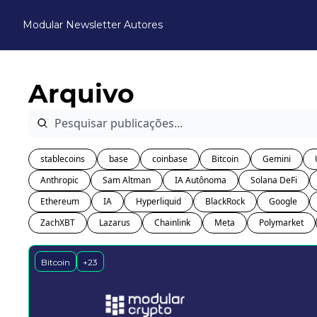
Modular Newsletter
Autores
Arquivo
stablecoins
base
coinbase
Bitcoin
Gemini
Anthropic
Sam Altman
IA Autônoma
Solana DeFi
Ethereum
IA
Hyperliquid
BlackRock
Google
ZachXBT
Lazarus
Chainlink
Meta
Polymarket
Bitcoin
+23