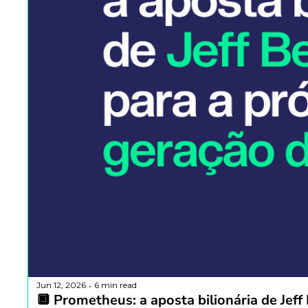
Jun 12, 2026
6 min read
•
🔲 Prometheus: a aposta bilionária de Jeff 