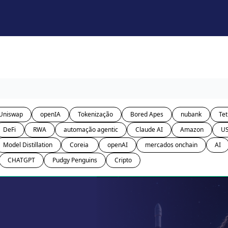
Uniswap
openIA
Tokenização
Bored Apes
nubank
Tet
DeFi
RWA
automação agentic
Claude AI
Amazon
U
Model Distillation
Coreia 
openAI
mercados onchain
AI
CHATGPT
Pudgy Penguins
Cripto