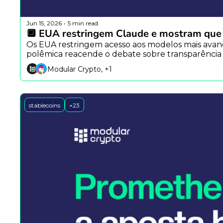
Jun 15, 2026
5 min read
•
🔲 EUA restringem Claude e mostram que IA
Os EUA restringem acesso aos modelos mais avanç
polêmica reacende o debate sobre transparênc
Modular Crypto, +1
stablecoins
+23