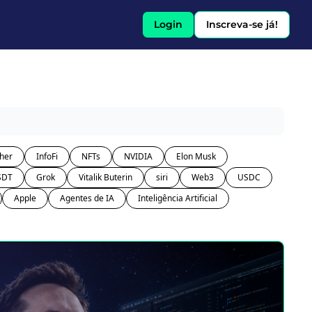
Login
Inscreva-se já!
her
InfoFi
NFTs
NVIDIA
Elon Musk
SDT
Grok
Vitalik Buterin
siri
Web3
USDC
Apple
Agentes de IA
Inteligência Artificial