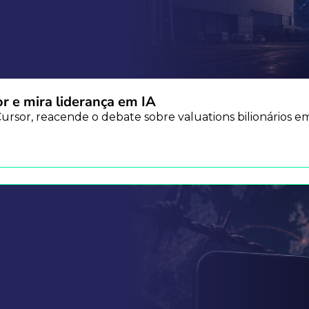
r e mira liderança em IA
 Cursor, reacende o debate sobre valuations bilionários e