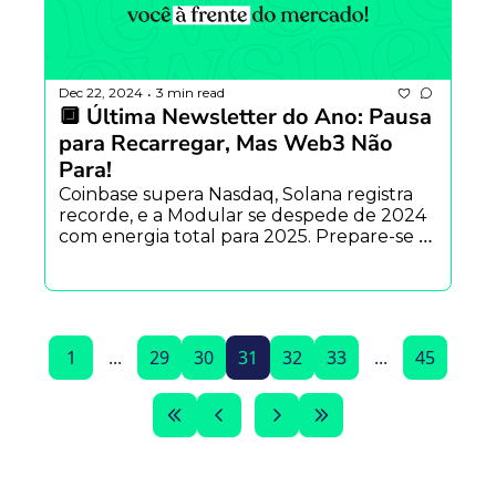
Dec 22, 2024
3 min read
•
🔲 Última Newsletter do Ano: Pausa 
para Recarregar, Mas Web3 Não 
Para!
Coinbase supera Nasdaq, Solana registra 
recorde, e a Modular se despede de 2024 
com energia total para 2025. Prepare-se 
para um próximo ciclo cheio de inovações 
e conquistas!
1
...
29
30
31
32
33
...
45