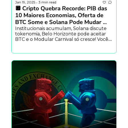
Jan 19, 2025
3 min read
•
🔲 Cripto Quebra Recorde: PIB das 
10 Maiores Economias, Oferta de 
BTC Some e Solana Pode Mudar 
Tudo! 🚀
Institucionais acumulam, Solana discute 
tokenomia, Belo Horizonte pode aceitar 
BTC e o Modular Carnival só cresce! Você 
vai ficar de fora?