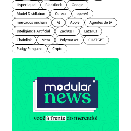
Hyperliquid
BlackRock
Google
Model Distillation
Coreia 
openAI
mercados onchain
AI
Apple
Agentes de IA
Inteligência Artificial
ZachXBT
Lazarus
Chainlink
Meta
Polymarket
CHATGPT
Pudgy Penguins
Cripto