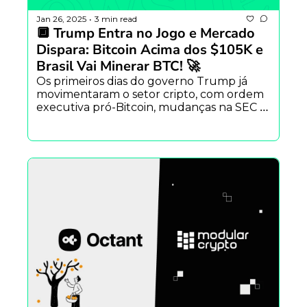
Jan 26, 2025
3 min read
•
🔲 Trump Entra no Jogo e Mercado 
Dispara: Bitcoin Acima dos $105K e 
Brasil Vai Minerar BTC! 🚀
Os primeiros dias do governo Trump já 
movimentaram o setor cripto, com ordem 
executiva pró-Bitcoin, mudanças na SEC e 
perdão a Ross Ulbricht. Enquanto isso, o 
BTC rompe os $105K, o Brasil anuncia entr