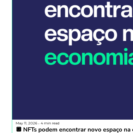
May 11, 2026
4 min read
•
🔲 NFTs podem encontrar novo espaço na 