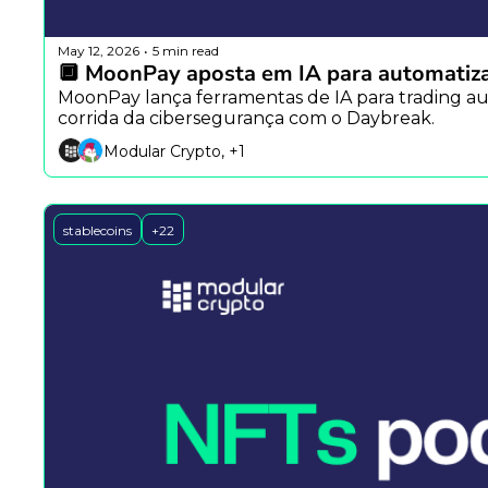
May 12, 2026
5 min read
•
🔲 MoonPay aposta em IA para automatiza
MoonPay lança ferramentas de IA para trading 
corrida da cibersegurança com o Daybreak.
Modular Crypto, +1
stablecoins
+22