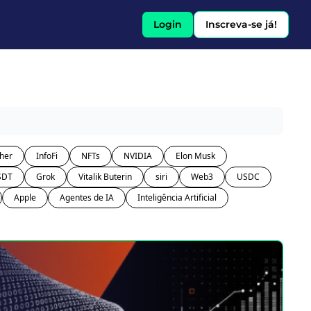
Login
Inscreva-se já!
her
InfoFi
NFTs
NVIDIA
Elon Musk
SDT
Grok
Vitalik Buterin
siri
Web3
USDC
Apple
Agentes de IA
Inteligência Artificial