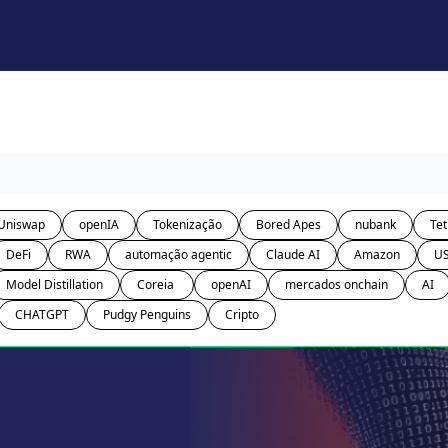
Uniswap
openIA
Tokenização
Bored Apes
nubank
Tet
DeFi
RWA
automação agentic
Claude AI
Amazon
U
Model Distillation
Coreia 
openAI
mercados onchain
AI
CHATGPT
Pudgy Penguins
Cripto