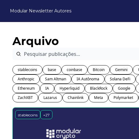
Modular Newsletter
Autores
Arquivo
stablecoins
base
coinbase
Bitcoin
Gemini
Anthropic
Sam Altman
IA Autônoma
Solana DeFi
Ethereum
IA
Hyperliquid
BlackRock
Google
ZachXBT
Lazarus
Chainlink
Meta
Polymarket
stablecoins
+27