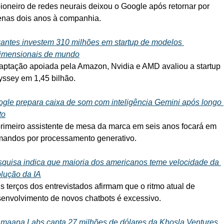
ioneiro de redes neurais deixou o Google após retornar por 
nas dois anos à companhia.
antes investem 310 milhões em startup de modelos 
dimensionais de mundo
aptação apoiada pela Amazon, Nvidia e AMD avaliou a startup 
ssey em 1,45 bilhão.
gle prepara caixa de som com inteligência Gemini após longo 
to
rimeiro assistente de mesa da marca em seis anos focará em 
andos por processamento generativo.
quisa indica que maioria dos americanos teme velocidade da 
lução da IA
s terços dos entrevistados afirmam que o ritmo atual de 
envolvimento de novos chatbots é excessivo.
maana Labs capta 27 milhões de dólares da Khosla Ventures