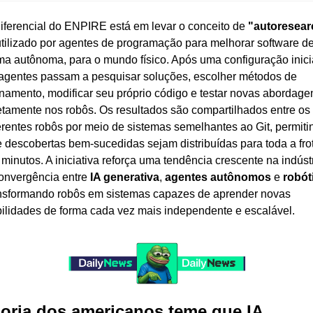
iferencial do ENPIRE está em levar o conceito de 
"autoresear
utilizado por agentes de programação para melhorar software de
ma autônoma, para o mundo físico. Após uma configuração inicia
agentes passam a pesquisar soluções, escolher métodos de 
inamento, modificar seu próprio código e testar novas abordagen
etamente nos robôs. Os resultados são compartilhados entre os 
erentes robôs por meio de sistemas semelhantes ao Git, permitin
 descobertas bem-sucedidas sejam distribuídas para toda a frot
minutos. A iniciativa reforça uma tendência crescente na indústri
onvergência entre 
IA generativa
, 
agentes autônomos
 e 
robót
nsformando robôs em sistemas capazes de aprender novas 
ilidades de forma cada vez mais independente e escalável.
oria dos americanos teme que IA 