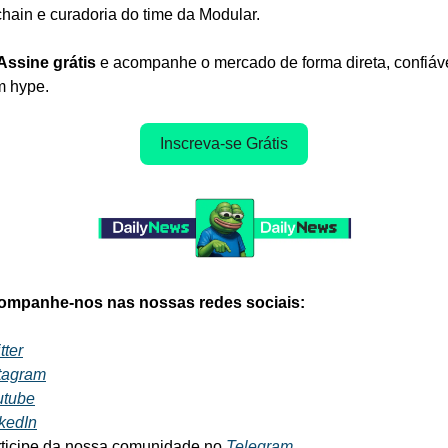
hain e curadoria do time da Modular.
Assine grátis
 e acompanhe o mercado de forma direta, confiáve
m hype.
Inscreva-se Grátis
ompanhe-nos nas nossas redes sociais:
tter
tagram
utube
kedIn
ticipe da nossa comunidade no
 Telegram
.