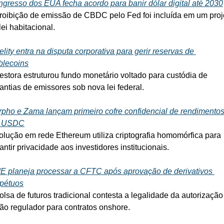
gresso dos EUA fecha acordo para banir dólar digital até 2030
roibição de emissão de CBDC pelo Fed foi incluída em um proje
lei habitacional.
elity entra na disputa corporativa para gerir reservas de 
blecoins
estora estruturou fundo monetário voltado para custódia de 
antias de emissores sob nova lei federal.
pho e Zama lançam primeiro cofre confidencial de rendimentos
 USDC
olução em rede Ethereum utiliza criptografia homomórfica para 
antir privacidade aos investidores institucionais.
 planeja processar a CFTC após aprovação de derivativos 
pétuos
olsa de futuros tradicional contesta a legalidade da autorização 
ão regulador para contratos onshore.