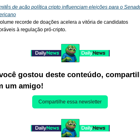
itês de ação política cripto influenciam eleições para o Senado
ericano
olume recorde de doações acelera a vitória de candidatos 
oráveis à regulação pró-cripto.
você gostou deste conteúdo, compartil
m um amigo!
Compartilhe essa newsletter