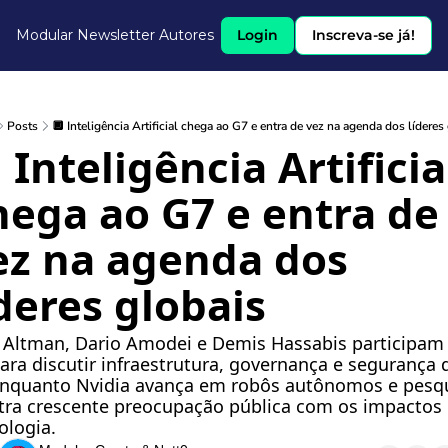
Modular Newsletter
Autores
Login
Inscreva-se já!
Posts
🔲 Inteligência Artificial chega ao G7 e entra de vez na agenda dos líderes
 Inteligência Artificial
hega ao G7 e entra de 
ez na agenda dos 
́deres globais
Altman, Dario Amodei e Demis Hassabis participam 
ara discutir infraestrutura, governança e segurança d
enquanto Nvidia avança em robôs autônomos e pesqu
ra crescente preocupação pública com os impactos 
ologia.