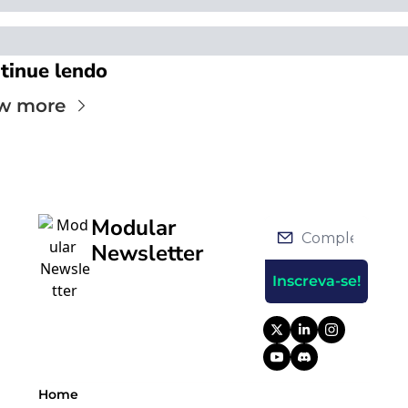
tinue lendo
w more
Modular 
Newsletter
Inscreva-se!
Home