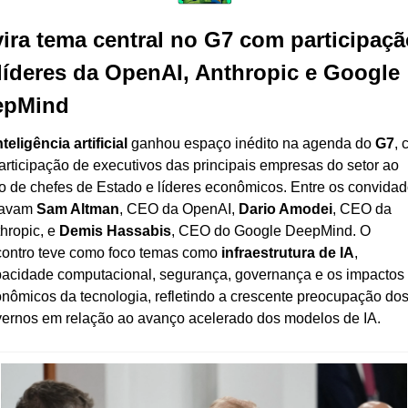
vira tema central no G7 com participaçã
líderes da OpenAI, Anthropic e Google 
epMind
nteligência artificial
 ganhou espaço inédito na agenda do 
G7
, 
articipação de executivos das principais empresas do setor ao 
o de chefes de Estado e líderes econômicos. Entre os convidad
avam 
Sam Altman
, CEO da OpenAI, 
Dario Amodei
, CEO da 
hropic, e 
Demis Hassabis
, CEO do Google DeepMind. O 
ontro teve como foco temas como 
infraestrutura de IA
, 
acidade computacional, segurança, governança e os impactos 
nômicos da tecnologia, refletindo a crescente preocupação dos
ernos em relação ao avanço acelerado dos modelos de IA.