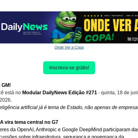
Onde Ver a Copa
Inscreva-se grátis!
 GM!
ê está no
 Modular DailyNews Edição #271 
- quinta, 18 de jun
2026.
teligência artificial já é tema de Estado, não apenas de empresa
IA vira tema central no G7
eres da OpenAI, Anthropic e Google DeepMind participaram das
cussões sobre infraestrutura, segurança e governança da 