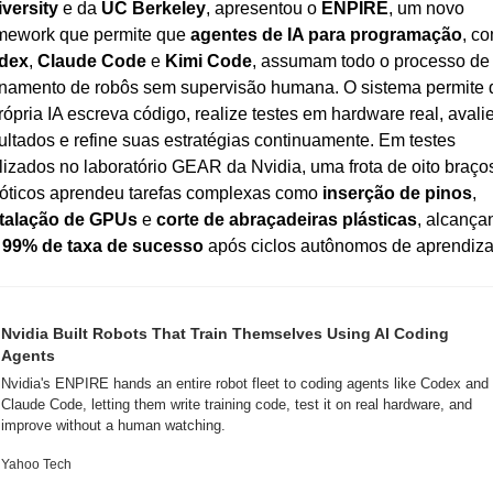
versity
 e da 
UC Berkeley
, apresentou o 
ENPIRE
, um novo 
mework que permite que 
agentes de IA para programação
dex
, 
Claude Code
 e 
Kimi Code
, assumam todo o processo de 
inamento de robôs sem supervisão humana. O sistema permite 
rópria IA escreva código, realize testes em hardware real, avalie
ultados e refine suas estratégias continuamente. Em testes 
lizados no laboratório GEAR da Nvidia, uma frota de oito braços
óticos aprendeu tarefas complexas como 
inserção de pinos
, 
stalação de GPUs
 e 
corte de abraçadeiras plásticas
, alcança
 
99% de taxa de sucesso
 após ciclos autônomos de aprendiz
Nvidia Built Robots That Train Themselves Using AI Coding 
Agents
Nvidia's ENPIRE hands an entire robot fleet to coding agents like Codex and 
Claude Code, letting them write training code, test it on real hardware, and 
improve without a human watching.
Yahoo Tech