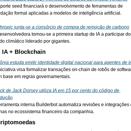
porte seed financiará o desenvolvimento de ferramentas de 
idação formal aplicadas a modelos de inteligência artificial.
hropic junta-se a consórcio de compra de remoção de carbono
esenvolvedora tornou-se a primeira startup de IA a participar do 
do climático liderado por gigantes.

 IA + Blockchain
ônia estuda emitir identidade digital nacional para agentes de I
niciativa visa formalizar transações on-chain de robôs de softwar
 base em regras governamentais.
ck de Jack Dorsey utiliza IA em 15 por cento do código de 
odução
erramenta interna Builderbot automatiza revisões e integrações 
inas no ecossistema financeiro da companhia.
Criptomoedas