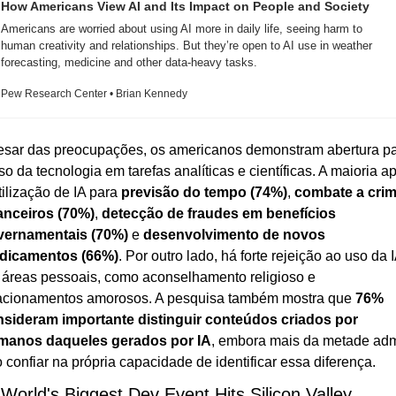
How Americans View AI and Its Impact on People and Society
Americans are worried about using AI more in daily life, seeing harm to 
human creativity and relationships. But they’re open to AI use in weather 
forecasting, medicine and other data-heavy tasks.
Pew Research Center • Brian Kennedy
sar das preocupações, os americanos demonstram abertura pa
so da tecnologia em tarefas analíticas e científicas. A maioria ap
tilização de IA para 
previsão do tempo (74%)
, 
combate a crim
anceiros (70%)
, 
detecção de fraudes em benefícios 
vernamentais (70%)
 e 
desenvolvimento de novos 
dicamentos (66%)
. Por outro lado, há forte rejeição ao uso da I
áreas pessoais, como aconselhamento religioso e 
acionamentos amorosos. A pesquisa também mostra que 
76% 
sideram importante distinguir conteúdos criados por 
manos daqueles gerados por IA
, embora mais da metade admi
 confiar na própria capacidade de identificar essa diferença.
World's Biggest Dev Event Hits Silicon Valley