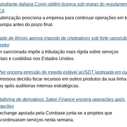
todiante italiana Conio obtém licença sob regras do regulament
CA
utorização posiciona a empresa para continuar operações em t
uropa antes do prazo final.
ado de Illinois aprova imposto de criptoativos sob forte oposição
setor
ei sancionada impõe a tributação mais rígida sobre serviços 
itais e custódias nos Estados Unidos.
her encerra emissão de moeda estável aUSDT lastreada em ou
missora decidiu focar recursos em outros produtos da sua linha 
oy após auditorias internas estratégicas.
taforma de derivativos Satori Finance encerra operações após 
ptações
xchange apoiada pela Coinbase junta-se a projetos que 
continuaram serviços nesta semana.