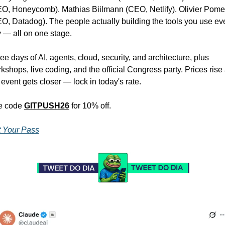
O, Honeycomb). Mathias Biilmann (CEO, Netlify). Olivier Pomel
O, Datadog). The people actually building the tools you use eve
 — all on one stage.
ee days of AI, agents, cloud, security, and architecture, plus 
kshops, live coding, and the official Congress party. Prices rise 
 event gets closer — lock in today's rate. 
 code 
GITPUSH26
for 10% off.
 Your Pass