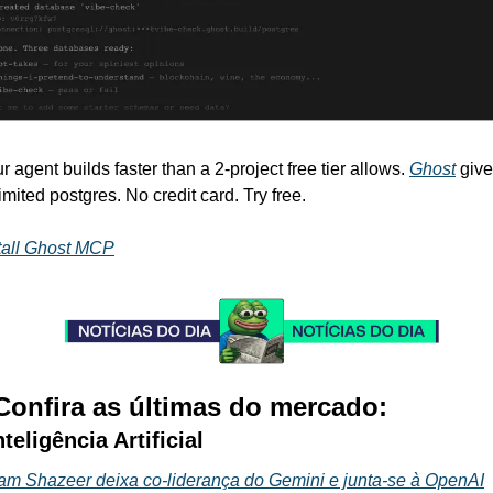
r agent builds faster than a 2-project free tier allows. 
Ghost
 gives
imited postgres. No credit card. Try free.
tall Ghost MCP
 Confira as últimas do mercado:
nteligência Artificial
m Shazeer deixa co-liderança do Gemini e junta-se à OpenAI