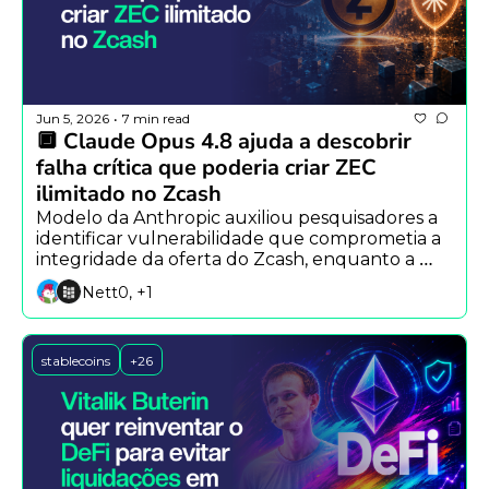
Jun 5, 2026
7 min read
•
🔲 Claude Opus 4.8 ajuda a descobrir 
falha crítica que poderia criar ZEC 
ilimitado no Zcash
Modelo da Anthropic auxiliou pesquisadores a 
identificar vulnerabilidade que comprometia a 
integridade da oferta do Zcash, enquanto a 
empresa alerta para a autoevolução da IA e 
Nett0, +1
líderes do setor projetam a chegada da AGI até 
2030.
stablecoins
+26