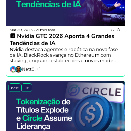
Mar 20, 2026
21 min read
•
🔲 Nvidia GTC 2026 Aponta 4 Grandes 
Tendências de IA
Nvidia destaca agentes e robótica na nova fase 
da IA, BlackRock avança no Ethereum com 
staking, enquanto stablecoins e novos modelos 
de distribuição aceleram a adoção global de 
Nett0, +1
cripto.
base
+18