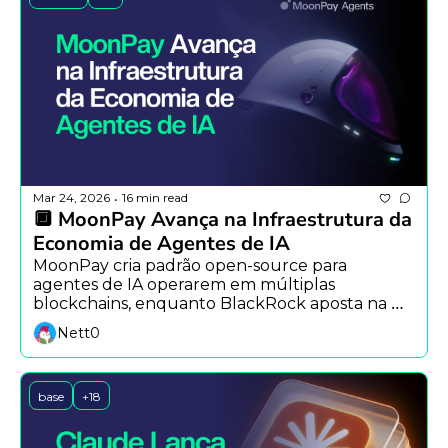
Mar 24, 2026
16 min read
•
🔲 MoonPay Avança na Infraestrutura da 
Economia de Agentes de IA
MoonPay cria padrão open-source para 
agentes de IA operarem em múltiplas 
blockchains, enquanto BlackRock aposta na 
tokenização e Balancer encerra operações após 
Nett0
hack.
base
+18