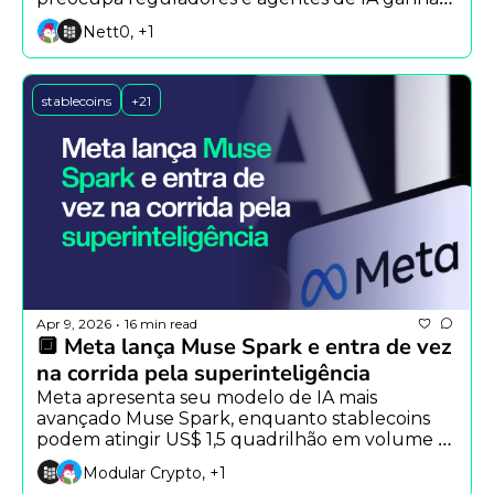
espaço no mercado cripto.
Nett0, +1
stablecoins
+21
Apr 9, 2026
16 min read
•
🔲 Meta lança Muse Spark e entra de vez 
na corrida pela superinteligência
Meta apresenta seu modelo de IA mais 
avançado Muse Spark, enquanto stablecoins 
podem atingir US$ 1,5 quadrilhão em volume e 
investigação revela rede ligada à Coreia do 
Modular Crypto, +1
Norte gerando milhões.