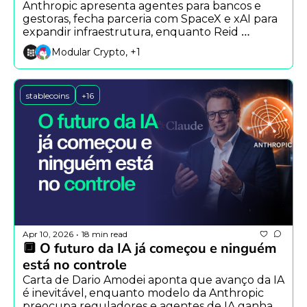
Anthropic apresenta agentes para bancos e 
gestoras, fecha parceria com SpaceX e xAI para 
expandir infraestrutura, enquanto Reid 
Hoffman aposta no retorno dos NFTs com 
Modular Crypto, +1
agentes de IA.
stablecoins
+16
Apr 10, 2026
18 min read
•
🔲 O futuro da IA já começou e ninguém 
está no controle
Carta de Dario Amodei aponta que avanço da IA 
é inevitável, enquanto modelo da Anthropic 
preocupa reguladores e agentes de IA ganham 