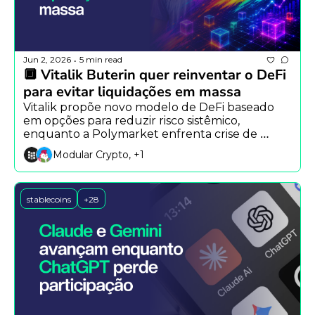
Jun 2, 2026
5 min read
•
🔲 Vitalik Buterin quer reinventar o DeFi 
para evitar liquidações em massa
Vitalik propõe novo modelo de DeFi baseado 
em opções para reduzir risco sistêmico, 
enquanto a Polymarket enfrenta crise de 
governança e ETFs de Bitcoin registram saída 
Modular Crypto, +1
recorde em meio ao avanço das ações de IA.
stablecoins
+28