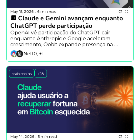
May 15, 2026
6 min read
•
🔲 Claude e Gemini avançam enquanto 
ChatGPT perde participação
OpenAI vê participação do ChatGPT cair 
enquanto Anthropic e Google aceleram 
crescimento, Oobit expande presença na 
América Latina e estudo alerta sobre riscos de 
Nett0, +1
agentes autônomos.
stablecoins
+28
May 14, 2026
5 min read
•