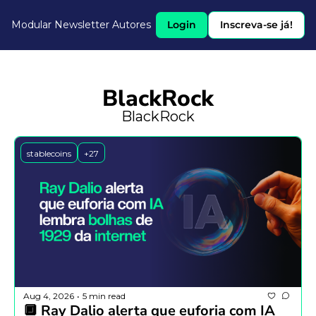
Modular Newsletter
Autores
Login
Inscreva-se já!
BlackRock
BlackRock
stablecoins
+27
Aug 4, 2026
5 min read
•
🔲 Ray Dalio alerta que euforia com IA 