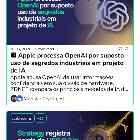
Jul 13, 2026
5 min read
•
🔲 Apple processa OpenAI por suposto 
uso de segredos industriais em projeto 
de IA
Apple acusa OpenAI de usar informações 
confidenciais em sua divisão de hardware, 
ZDNET compara os principais modelos de IA de 
2026 e Ethereum mostra que humanos ainda 
Modular Crypto, +1
são essenciais na segurança.
stablecoins
+27