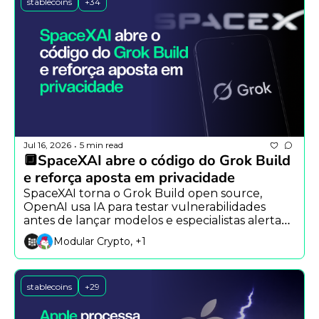
stablecoins
+34
Jul 16, 2026
5 min read
•
🔲SpaceXAI abre o código do Grok Build 
e reforça aposta em privacidade
SpaceXAI torna o Grok Build open source, 
OpenAI usa IA para testar vulnerabilidades 
antes de lançar modelos e especialistas alertam 
para impactos econômicos da IA.
Modular Crypto, +1
stablecoins
+29