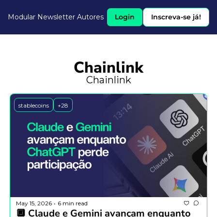
Modular Newsletter
Autores
Login
Inscreva-se já!
Chainlink
Chainlink
stablecoins
+28
May 15, 2026
6 min read
•
🔲 Claude e Gemini avançam enquanto 