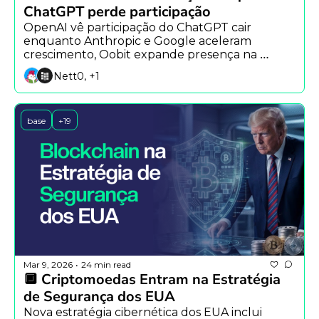
ChatGPT perde participação
OpenAI vê participação do ChatGPT cair 
enquanto Anthropic e Google aceleram 
crescimento, Oobit expande presença na 
América Latina e estudo alerta sobre riscos de 
Nett0, +1
agentes autônomos.
base
+19
Mar 9, 2026
24 min read
•
🔲 Criptomoedas Entram na Estratégia 
de Segurança dos EUA
Nova estratégia cibernética dos EUA inclui 