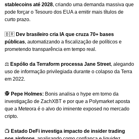
stablecoins até 2028
, criando uma demanda massiva que 
pode forçar o Tesouro dos EUA a emitir mais títulos de 
curto prazo.
🇧🇷
Dev brasileiro cria IA que cruza 70+ bases 
públicas
, automatizando a fiscalização de políticos e 
prometendo transparência em tempo real.
⚖️ 
Espólio da Terraform processa Jane Street
, alegando 
uso de informação privilegiada durante o colapso da Terra 
em 2022.
🕵️ 
Pepe Holmes:
 Bonis analisa o hype em torno da 
investigação de ZachXBT e por que a Polymarket aposta 
que a Meteora é o alvo do iminente exposed no mercado 
cripto.
📺 
Estado DeFi investiga impacto de insider trading 
nos airdrops
, analisando como confiança e liquidez 