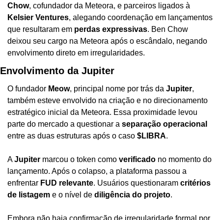
Chow
, cofundador da Meteora, e parceiros ligados à 
Kelsier Ventures
, alegando coordenação em lançamentos 
que resultaram em 
perdas expressivas
. Ben Chow 
deixou seu cargo na Meteora após o escândalo, negando 
envolvimento direto em irregularidades.
Envolvimento da Jupiter
O fundador 
Meow
, principal nome por trás da 
Jupiter
, 
também esteve envolvido na criação e no direcionamento 
estratégico inicial da Meteora. Essa proximidade levou 
parte do mercado a questionar a 
separação operacional
entre as duas estruturas após o caso 
$LIBRA
.
A 
Jupiter
 marcou o token como 
verificado
 no momento do 
lançamento. Após o colapso, a plataforma passou a 
enfrentar 
FUD relevante
. Usuários questionaram 
critérios 
de listagem
 e o nível de 
diligência do projeto
.
Embora não haja confirmação de irregularidade formal por 