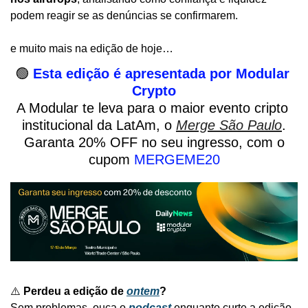
podem reagir se as denúncias se confirmarem.
e muito mais na edição de hoje… 
🟢
Esta edição é apresentada por Modular 
Crypto
A Modular te leva para o maior evento cripto 
institucional da LatAm, o 
Merge São Paulo
.
 Garanta 20% OFF no seu ingresso, com o 
cupom 
MERGEME20
⚠️ 
Perdeu a edição de 
ontem
?
Sem problemas, ouça o 
podcast
enquanto curte a edição 