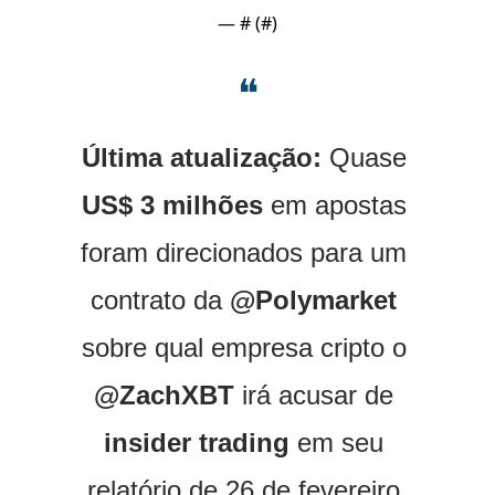
— #
 (#
)
❝
Última atualização:
 Quase 
US$ 3 milhões
 em apostas 
foram direcionados para um 
contrato da 
@Polymarket 
sobre qual empresa cripto o 
@ZachXBT
 irá acusar de 
insider trading
 em seu 
relatório de 26 de fevereiro.