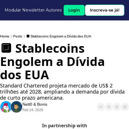
Modular Newsletter
Autores
Login
Inscreva-se já!
Home
Posts
🔲 Stablecoins Engolem a Dívida dos EUA
🔲 Stablecoins 
Engolem a Dívida 
dos EUA
Standard Chartered projeta mercado de US$ 2 
trilhões até 2028, ampliando a demanda por dívida 
de curto prazo americana.
Nett0
 & 
Bonis
Feb 24, 2026
In partnership with