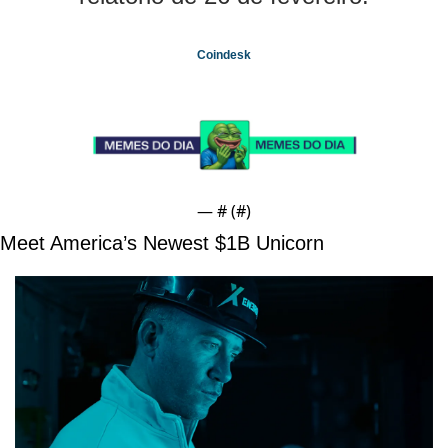
Coindesk
— #
 (#
)
Meet America’s Newest $1B Unicorn