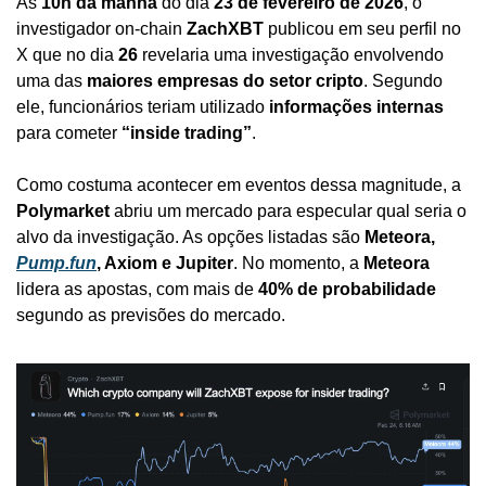
Às 
10h da manhã
 do dia 
23 de fevereiro de 2026
, o 
investigador on-chain 
ZachXBT
 publicou em seu perfil no 
X que no dia 
26
 revelaria uma investigação envolvendo 
uma das 
maiores empresas do setor cripto
. Segundo 
ele, funcionários teriam utilizado 
informações internas
para cometer 
“inside trading”
.
Como costuma acontecer em eventos dessa magnitude, a 
Polymarket
 abriu um mercado para especular qual seria o 
alvo da investigação. As opções listadas são 
Meteora, 
Pump.fun
, Axiom e Jupiter
. No momento, a 
Meteora
lidera as apostas, com mais de 
40% de probabilidade
segundo as previsões do mercado.