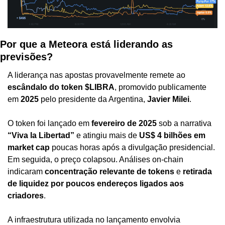
Por que a Meteora está liderando as 
previsões?
A liderança nas apostas provavelmente remete ao 
escândalo do token $LIBRA
, promovido publicamente 
em 
2025
 pelo presidente da Argentina, 
Javier Milei
.
O token foi lançado em 
fevereiro de 2025
 sob a narrativa 
“Viva la Libertad”
 e atingiu mais de 
US$ 4 bilhões em 
market cap
 poucas horas após a divulgação presidencial. 
Em seguida, o preço colapsou. Análises on-chain 
indicaram 
concentração relevante de tokens
 e 
retirada 
de liquidez por poucos endereços ligados aos 
criadores
.
A infraestrutura utilizada no lançamento envolvia 