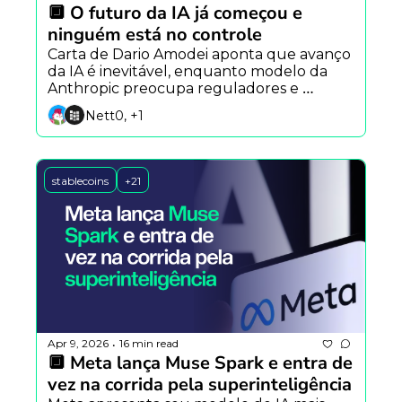
🔲 O futuro da IA já começou e 
ninguém está no controle
Carta de Dario Amodei aponta que avanço 
da IA é inevitável, enquanto modelo da 
Anthropic preocupa reguladores e 
agentes de IA ganham espaço no mercado 
Nett0, +1
cripto.
stablecoins
+21
Apr 9, 2026
16 min read
•
🔲 Meta lança Muse Spark e entra de 
vez na corrida pela superinteligência