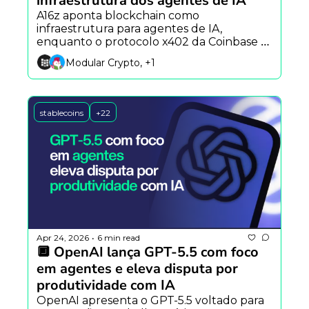
infraestrutura dos agentes de IA
A16z aponta blockchain como 
infraestrutura para agentes de IA, 
enquanto o protocolo x402 da Coinbase 
cresce e o Brasil bloqueia Polymarket e 
Modular Crypto, +1
Kalshi.
stablecoins
+22
Apr 24, 2026
6 min read
•
🔲 OpenAI lança GPT-5.5 com foco 
em agentes e eleva disputa por 
produtividade com IA
OpenAI apresenta o GPT-5.5 voltado para 