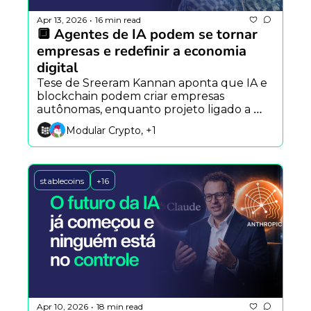
Apr 13, 2026
16 min read
•
🔲 Agentes de IA podem se tornar 
empresas e redefinir a economia 
digital
Tese de Sreeram Kannan aponta que IA e 
blockchain podem criar empresas 
autônomas, enquanto projeto ligado a 
Donald Trump enfrenta críticas e exploit 
Modular Crypto, +1
na Polkadot expõe riscos em bridges.
stablecoins
+16
Apr 10, 2026
18 min read
•