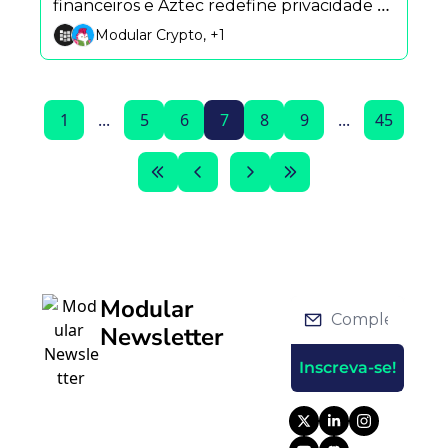
financeiros e Aztec redefine privacidade 
no blockchain
Modular Crypto, +1
1
...
5
6
7
8
9
...
45
Modular 
Newsletter
Inscreva-se!