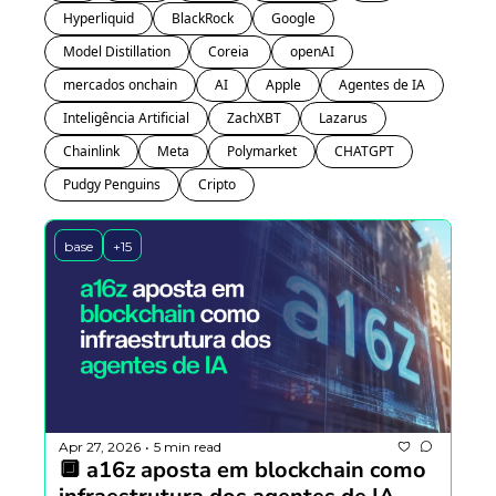
Hyperliquid
BlackRock
Google
Model Distillation
Coreia 
openAI
mercados onchain
AI
Apple
Agentes de IA
Inteligência Artificial
ZachXBT
Lazarus
Chainlink
Meta
Polymarket
CHATGPT
Pudgy Penguins
Cripto
base
+15
Apr 27, 2026
5 min read
•
🔲 a16z aposta em blockchain como 