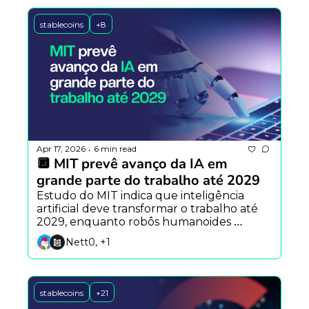
stablecoins
+8
Apr 17, 2026
6 min read
•
🔲 MIT prevê avanço da IA em 
grande parte do trabalho até 2029
Estudo do MIT indica que inteligência 
artificial deve transformar o trabalho até 
2029, enquanto robôs humanoides 
avançam e plataformas como X Money 
Nett0, +1
pressionam o sistema financeiro
stablecoins
+21