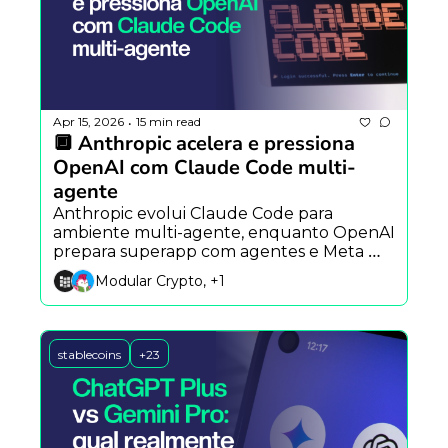
Apr 15, 2026
15 min read
•
🔲 Anthropic acelera e pressiona 
OpenAI com Claude Code multi-
agente
Anthropic evolui Claude Code para 
ambiente multi-agente, enquanto OpenAI 
prepara superapp com agentes e Meta 
testa clone de IA de Mark Zuckerberg.
Modular Crypto, +1
stablecoins
+23