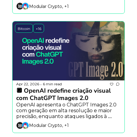
Altman critica estratégia da Anthropic 
Modular Crypto, +1
sobre riscos da tecnologia.
Bitcoin
+16
Apr 22, 2026
6 min read
•
🔲 OpenAI redefine criação visual 
com ChatGPT Images 2.0
OpenAI apresenta o ChatGPT Images 2.0 
com geração em alta resolução e maior 
precisão, enquanto ataques ligados à 
Coreia do Norte expõem fragilidades no 
Modular Crypto, +1
DeFi.