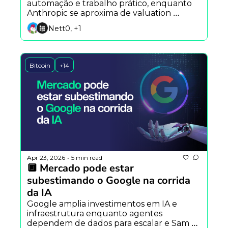
automação e trabalho prático, enquanto 
Anthropic se aproxima de valuation 
trilionário e debate sobre descentralização 
Nett0, +1
volta ao centro com a Arbitrum.
Bitcoin
+14
Apr 23, 2026
5 min read
•
🔲 Mercado pode estar 
subestimando o Google na corrida 
da IA
Google amplia investimentos em IA e 
infraestrutura enquanto agentes 
dependem de dados para escalar e Sam 