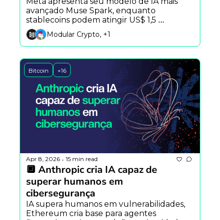
Meta apresenta seu modelo de IA mais 
avançado Muse Spark, enquanto 
stablecoins podem atingir US$ 1,5 
quadrilhão em volume e investigação 
Modular Crypto, +1
revela rede ligada à Coreia do Norte 
gerando milhões.
Bitcoin
+16
Apr 8, 2026
15 min read
•
🔲 Anthropic cria IA capaz de 
superar humanos em 
cibersegurança
IA supera humanos em vulnerabilidades, 
Ethereum cria base para agentes 