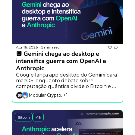
Apr 16, 2026
5 min read
•
🔲 Gemini chega ao desktop e 
intensifica guerra com OpenAI e 
Anthropic
Google lança app desktop do Gemini para 
macOS, enquanto debate sobre 
computação quântica divide o Bitcoin e 
nova regra da Receita Federal do Brasil 
Modular Crypto, +1
amplia controle sobre criptomoedas.
Bitcoin
+18