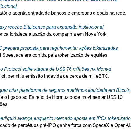
itucional
atório aponta entrada de bancos e empresas globais na rede.
axy recebe BitLicense para expansão institucional
ença fortalece atuação da companhia em Nova York.
 prepara proposta para regulamentar ações tokenizadas
l Street acelera corrida pela tokenização de equities.
o Protocol sofre ataque de US$ 76 milhões na Monad
loit permitiu emissão indevida de cerca de mil eBTC.
 quer criar plataforma de seguros marítimos liquidada em Bitcoin
jeto ligado ao Estreito de Hormuz pode movimentar US$ 10 
hões.
erliquid avança enquanto mercado aposta em IPOs tokenizado
cado de perpétuos pré-IPO ganha força com SpaceX e OpenAI