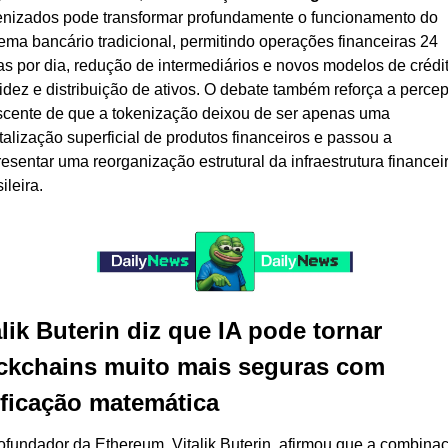
enizados pode transformar profundamente o funcionamento do 
tema bancário tradicional, permitindo operações financeiras 24 
as por dia, redução de intermediários e novos modelos de crédito
uidez e distribuição de ativos. O debate também reforça a percep
scente de que a tokenização deixou de ser apenas uma 
italização superficial de produtos financeiros e passou a 
resentar uma reorganização estrutural da infraestrutura financeir
ileira.
alik Buterin diz que IA pode tornar 
ckchains muito mais seguras com 
ificação matemática
ofundador da Ethereum, Vitalik Buterin, afirmou que a combinaç