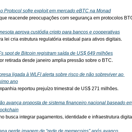
o Protocol sofre exploit em mercado eBTC na Monad
que reacende preocupações com segurança em protocolos BT
nesota aprova custódia cripto para bancos e cooperativas
 lei cria estrutura regulatória estadual para ativos digitais.
s spot de Bitcoin registram saída de US$ 649 milhões
or retirada desde janeiro amplia pressão sobre o BTC.
resa ligada à WLFI alerta sobre risco de não sobreviver ao 
ximo ano
panhia reportou prejuízo trimestral de US$ 271 milhões.
ão avança proposta de sistema financeiro nacional baseado em 
lockchain
no busca integrar pagamentos, identidade e infraestrutura digita
ana perde imagem de “rede de memecoins” após avanço 