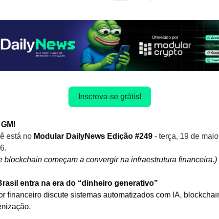
Inscreva-se grátis!
GM! 
ê está no
 Modular DailyNews Edição #249 
- terça, 19 de maio
6.
 e blockchain começam a convergir na infraestrutura financeira.)
Brasil entra na era do “dinheiro generativo”
or financeiro discute sistemas automatizados com IA, blockchain
enização.