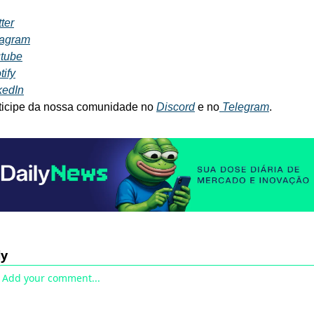
ter
tagram
tube
tify
kedIn
ticipe da nossa comunidade no 
Discord
 e no
 Telegram
.
ly