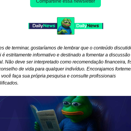
Compartilhe essa newsletter
es de terminar, gostaríamos de lembrar que o conteúdo discutido
i é estritamente informativo e destinado a fomentar a discussão 
al. Não deve ser interpretado como recomendação financeira, fis
conselho de vida para qualquer indivíduo. Encorajamos fortemen
 você faça sua própria pesquisa e consulte profissionais 
lificados.