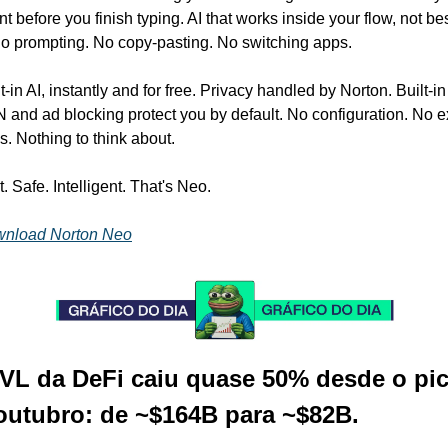
nt before you finish typing. AI that works inside your flow, not bes
 No prompting. No copy-pasting. No switching apps. 
t-in AI, instantly and for free. Privacy handled by Norton. Built-in 
 and ad blocking protect you by default. No configuration. No ex
s. Nothing to think about. 
. Safe. Intelligent. That's Neo. 
nload Norton Neo
VL da DeFi caiu quase 50% desde o pic
outubro: de ~$164B para ~$82B.