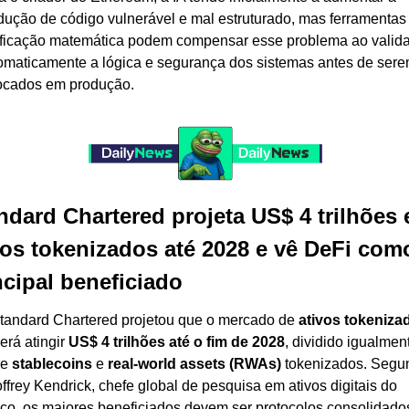
dução de código vulnerável e mal estruturado, mas ferramentas 
ificação matemática podem compensar esse problema ao validar
omaticamente a lógica e segurança dos sistemas antes de sere
ocados em produção.
ndard Chartered projeta US$ 4 trilhões 
vos tokenizados até 2028 e vê DeFi como
ncipal beneficiado
tandard Chartered projetou que o mercado de 
ativos tokeniza
erá atingir 
US$ 4 trilhões até o fim de 2028
, dividido igualment
e 
stablecoins
 e 
real-world assets (RWAs)
 tokenizados. Segu
ffrey Kendrick, chefe global de pesquisa em ativos digitais do 