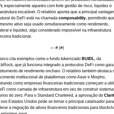
i
, especialmente aqueles com forte gestão de risco, liquidez e 
raestrutura escalável. O relatório aponta que a principal vantage
rutural do DeFi está na chamada 
composability
, permitindo que
mesmo ativo seja usado simultaneamente como rendimento, 
ateral e liquidez, algo considerado impossível na infraestrutura 
nceira tradicional.
— #
 (#
)
anco cita exemplos como o fundo tokenizado 
BUIDL
, da 
ckRock, que já funciona integrado a protocolos DeFi como garan
nstrumento de rendimento onchain. O relatório também destaca o
scimento institucional de plataformas como Aave e Morpho, 
trando como empresas financeiras tradicionais começam a utili
eFi como camada de infraestrutura em vez de construir sistemas
prios do zero. Para o Standard Chartered, a aprovação do 
Clarit
 nos Estados Unidos pode se tornar o principal catalisador para 
lerar a migração de ativos financeiros tradicionais para blockcha
 próximos anos.