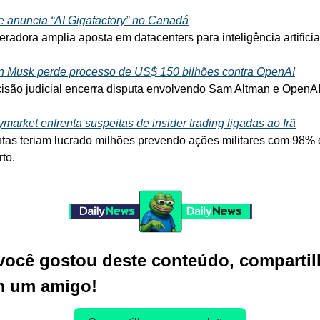
e anuncia “AI Gigafactory” no Canadá
eradora amplia aposta em datacenters para inteligência artificia
n Musk perde processo de US$ 150 bilhões contra OpenAI
isão judicial encerra disputa envolvendo Sam Altman e OpenAI
ymarket enfrenta suspeitas de insider trading ligadas ao Irã
tas teriam lucrado milhões prevendo ações militares com 98% 
rto.
você gostou deste conteúdo, compartilh
 um amigo!