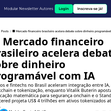
Modular Newsletter
Autores
Login
Inscreva-se já!
Posts
🔲 Mercado financeiro brasileiro acelera debate sobre dinheiro programáve
 Mercado financeiro 
asileiro acelera debat
bre dinheiro 
rogramável com IA
s e fintechs no Brasil aceleram integração entre IA, 
chain e tokenização, enquanto Vitalik Buterin apost
icação matemática para segurança onchain e o Stand
ered projeta US$ 4 trilhões em ativos tokenizados ate
.