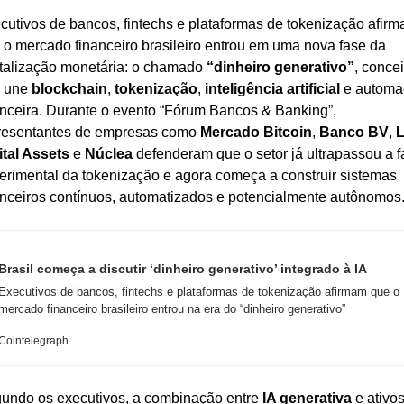
cutivos de bancos, fintechs e plataformas de tokenização afirm
 o mercado financeiro brasileiro entrou em uma nova fase da 
italização monetária: o chamado 
“dinheiro generativo”
, concei
 une 
blockchain
, 
tokenização
, 
inteligência artificial
 e automa
anceira. Durante o evento “Fórum Bancos & Banking”, 
resentantes de empresas como 
Mercado Bitcoin
, 
Banco BV
, 
L
ital Assets
 e 
Núclea
 defenderam que o setor já ultrapassou a f
erimental da tokenização e agora começa a construir sistemas 
anceiros contínuos, automatizados e potencialmente autônomos
Brasil começa a discutir ‘dinheiro generativo’ integrado à IA
Executivos de bancos, fintechs e plataformas de tokenização afirmam que o 
mercado financeiro brasileiro entrou na era do “dinheiro generativo”
Cointelegraph
undo os executivos, a combinação entre 
IA generativa
 e ativos