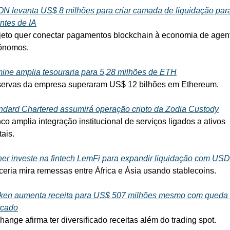
N levanta US$ 8 milhões para criar camada de liquidação para
ntes de IA
jeto quer conectar pagamentos blockchain à economia de agent
ônomos.
mine amplia tesouraria para 5,28 milhões de ETH
ervas da empresa superaram US$ 12 bilhões em Ethereum.
ndard Chartered assumirá operação cripto da Zodia Custody
co amplia integração institucional de serviços ligados a ativos 
tais.
her investe na fintech LemFi para expandir liquidação com US
ceria mira remessas entre África e Ásia usando stablecoins.
ken aumenta receita para US$ 507 milhões mesmo com queda 
cado
hange afirma ter diversificado receitas além do trading spot.