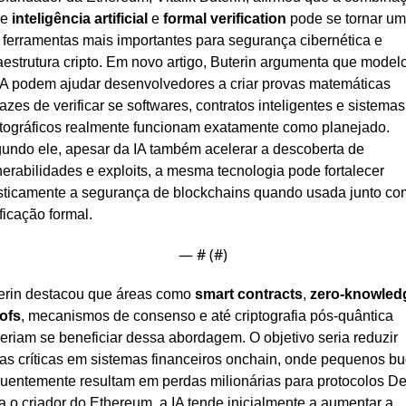
e 
inteligência artificial
 e 
formal verification
 pode se tornar um
 ferramentas mais importantes para segurança cibernética e 
raestrutura cripto. Em novo artigo, Buterin argumenta que modelo
IA podem ajudar desenvolvedores a criar provas matemáticas 
azes de verificar se softwares, contratos inteligentes e sistemas 
ptográficos realmente funcionam exatamente como planejado. 
undo ele, apesar da IA também acelerar a descoberta de 
nerabilidades e exploits, a mesma tecnologia pode fortalecer 
sticamente a segurança de blockchains quando usada junto com
ificação formal.
— #
 (#
)
erin destacou que áreas como 
smart contracts
, 
zero-knowledg
ofs
, mecanismos de consenso e até criptografia pós-quântica 
eriam se beneficiar dessa abordagem. O objetivo seria reduzir 
has críticas em sistemas financeiros onchain, onde pequenos bu
quentemente resultam em perdas milionárias para protocolos DeF
a o criador do Ethereum, a IA tende inicialmente a aumentar a 