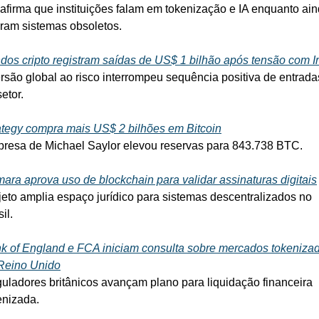
afirma que instituições falam em tokenização e IA enquanto ain
ram sistemas obsoletos.
dos cripto registram saídas de US$ 1 bilhão após tensão com I
rsão global ao risco interrompeu sequência positiva de entradas
etor.
ategy compra mais US$ 2 bilhões em Bitcoin
resa de Michael Saylor elevou reservas para 843.738 BTC.
ara aprova uso de blockchain para validar assinaturas digitais
jeto amplia espaço jurídico para sistemas descentralizados no 
il.
k of England e FCA iniciam consulta sobre mercados tokenizad
Reino Unido
uladores britânicos avançam plano para liquidação financeira 
enizada.