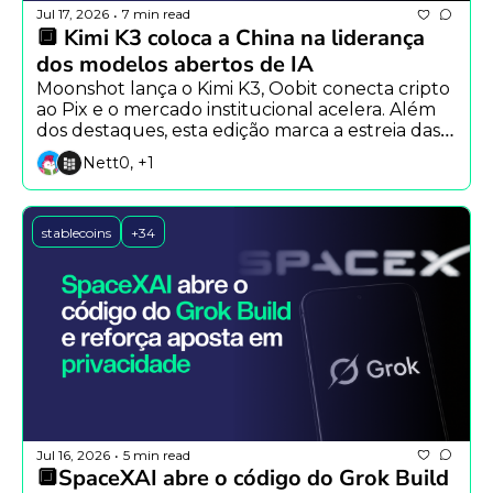
Jul 17, 2026
7 min read
•
🔲 Kimi K3 coloca a China na liderança 
dos modelos abertos de IA
Moonshot lança o Kimi K3, Oobit conecta cripto 
ao Pix e o mercado institucional acelera. Além 
dos destaques, esta edição marca a estreia das 
seções Caixa de Ferramentas e Carreiras & 
Nett0, +1
Oportunidades.
stablecoins
+34
Jul 16, 2026
5 min read
•
🔲SpaceXAI abre o código do Grok Build 