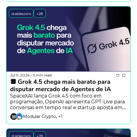
stablecoins
+28
Jul 9, 2026
5 min read
•
🔲 Grok 4.5 chega mais barato para 
disputar mercado de Agentes de IA
SpaceXAI lança Grok 4.5 com foco em 
programação, OpenAI apresenta GPT-Live para 
conversas em tempo real e startup aposta em 
modelos-base para acelerar a robótica.
Modular Crypto, +1
stablecoins
+28