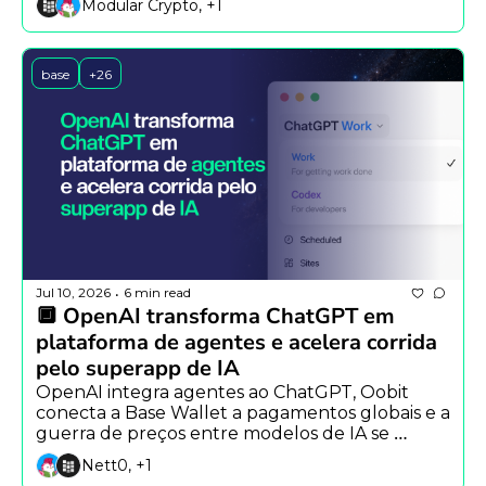
Modular Crypto, +1
são essenciais na segurança.
base
+26
Jul 10, 2026
6 min read
•
🔲 OpenAI transforma ChatGPT em 
plataforma de agentes e acelera corrida 
pelo superapp de IA
OpenAI integra agentes ao ChatGPT, Oobit 
conecta a Base Wallet a pagamentos globais e a 
guerra de preços entre modelos de IA se 
intensifica com Meta e SpaceXAI.
Nett0, +1