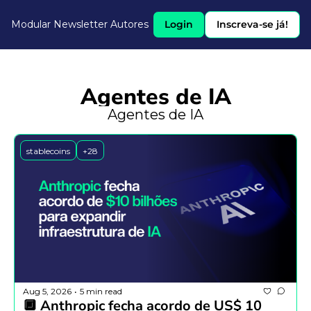
Modular Newsletter
Autores
Login
Inscreva-se já!
Agentes de IA
Agentes de IA
stablecoins
+28
Aug 5, 2026
5 min read
•
🔲 Anthropic fecha acordo de US$ 10 