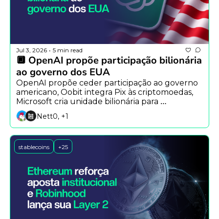
Jul 3, 2026
5 min read
•
🔲 OpenAI propõe participação bilionária 
ao governo dos EUA
OpenAI propõe ceder participação ao governo 
americano, Oobit integra Pix às criptomoedas, 
Microsoft cria unidade bilionária para 
implementar IA e Securitize tokeniza suas 
Nett0, +1
próprias ações após IPO.
stablecoins
+25