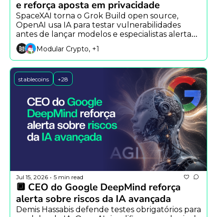
e reforça aposta em privacidade
SpaceXAI torna o Grok Build open source, 
OpenAI usa IA para testar vulnerabilidades 
antes de lançar modelos e especialistas alertam 
para impactos econômicos da IA.
Modular Crypto, +1
stablecoins
+28
Jul 15, 2026
5 min read
•
🔲 CEO do Google DeepMind reforça 
alerta sobre riscos da IA avançada
Demis Hassabis defende testes obrigatórios para 