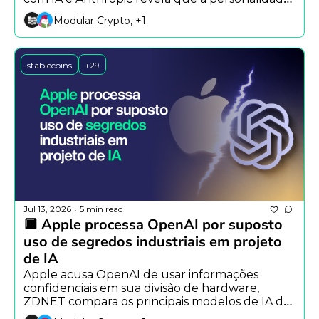
do Claude varia entre modelos e idiomas.
Modular Crypto, +1
stablecoins
+29
Jul 13, 2026
5 min read
•
🔲 Apple processa OpenAI por suposto 
uso de segredos industriais em projeto 
de IA
Apple acusa OpenAI de usar informações 
confidenciais em sua divisão de hardware, 
ZDNET compara os principais modelos de IA de 
2026 e Ethereum mostra que humanos ainda 