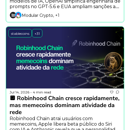
modelos de IA, OpenAI simplifica engenharia de 
prompts no GPT-5.6 e EUA ampliam sanções ao 
Irã com bloqueio de USDT.
Modular Crypto, +1
stablecoins
+31
Jul 14, 2026
4 min read
•
🔲 Robinhood Chain cresce rapidamente, 
mas memecoins dominam atividade da 
rede
Robinhood Chain atrai usuários com 
memecoins, Apple libera beta público do Siri 
com IA e Anthropic revela que a personalidade 