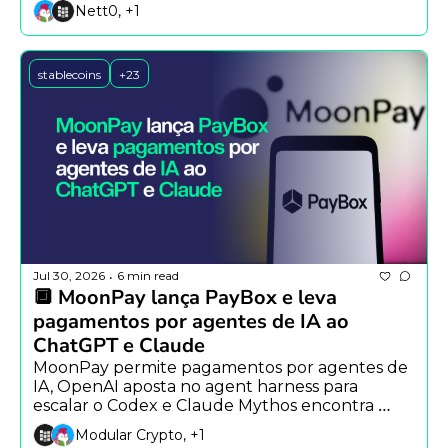
institucional.
Nett0, +1
stablecoins
+23
Jul 30, 2026
6 min read
•
🔲 MoonPay lança PayBox e leva 
pagamentos por agentes de IA ao 
ChatGPT e Claude
MoonPay permite pagamentos por agentes de 
IA, OpenAI aposta no agent harness para 
escalar o Codex e Claude Mythos encontra 
falha inédita em criptografia pós-quântica.
Modular Crypto, +1