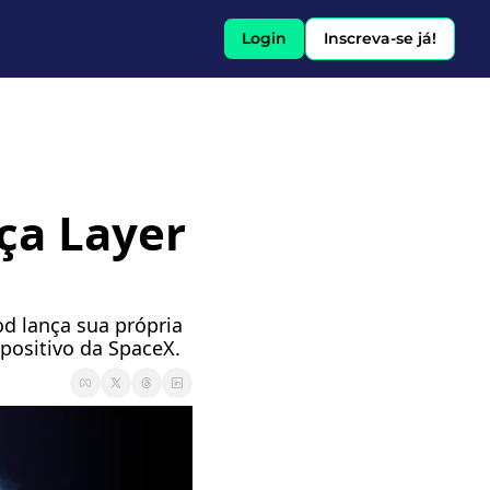
Login
Inscreva-se já!
̧a Layer 
 lança sua própria 
positivo da SpaceX.