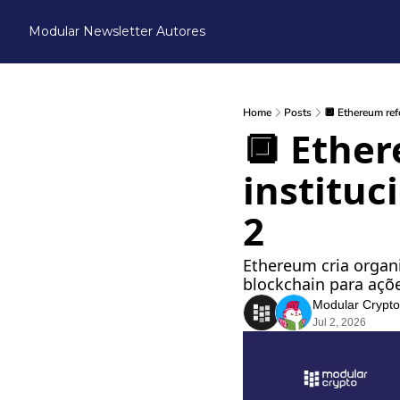
Modular Newsletter
Autores
Home
Posts
🔲 Ethereum refo
🔲 Ether
instituc
2
Ethereum cria organiz
blockchain para aç
Modular Crypto
Jul 2, 2026