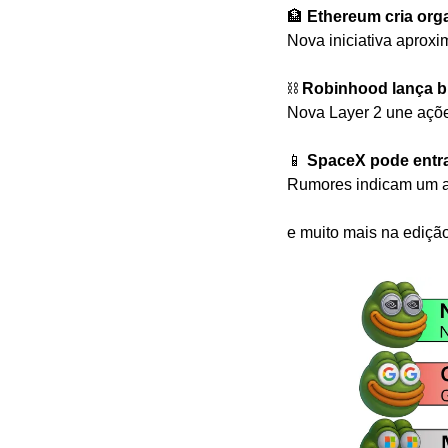
🏦
Ethereum cria org
Nova iniciativa aprox
⛓️ 
Robinhood lança b
Nova Layer 2 une açõe
📱
SpaceX pode entra
Rumores indicam um ap
e muito mais na ediçã