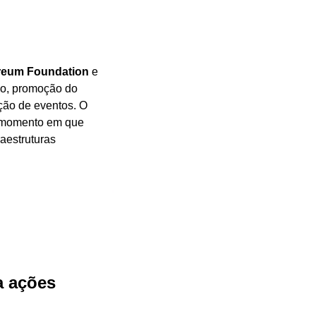
reum Foundation
 e 
do, promoção do 
ão de eventos. O 
momento em que 
aestruturas 
 ações 