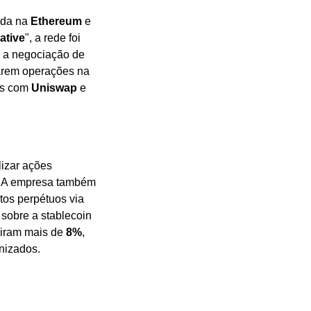
da na 
Ethereum
 e 
ative
", a rede foi 
criada para integrar produtos financeiros tradicionais ao ecossistema DeFi, permitindo a negociação de 
arem operações na 
as com 
Uniswap
 e 
izar ações 
. A empresa também 
, adicionando negociação de contratos perpétuos via 
 sobre a stablecoin 
iram mais de 
8%
, 
nizados.