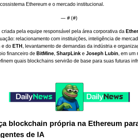
cossistema Ethereum e o mercado institucional.
— #
 (#
)
 criada pela equipe responsável pela área corporativa da 
Ethe
atuação: relacionamento com instituições, inteligência de merca
 e do 
ETH
, levantamento de demandas da indústria e organizaç
io financeiro de 
BitMine
, 
SharpLink
 e 
Joseph Lubin
, em um 
efinem quais blockchains servirão de base para suas futuras infr
a blockchain própria na Ethereum para
agentes de IA