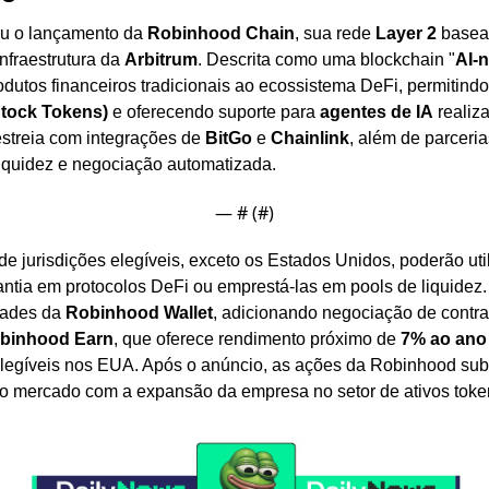
u o lançamento da 
Robinhood Chain
, sua rede 
Layer 2
 basea
nfraestrutura da 
Arbitrum
. Descrita como uma blockchain "
AI-n
Stock Tokens)
 e oferecendo suporte para 
agentes de IA
 realiz
estreia com integrações de 
BitGo
 e 
Chainlink
, além de parceri
liquidez e negociação automatizada.
— #
 (#
)
de jurisdições elegíveis, exceto os Estados Unidos, poderão util
ntia em protocolos DeFi ou emprestá-las em pools de liquidez
dades da 
Robinhood Wallet
binhood Earn
, que oferece rendimento próximo de 
7% ao ano
elegíveis nos EUA. Após o anúncio, as ações da Robinhood sub
 do mercado com a expansão da empresa no setor de ativos toke