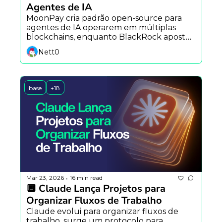
Agentes de IA
MoonPay cria padrão open-source para 
agentes de IA operarem em múltiplas 
blockchains, enquanto BlackRock aposta 
na tokenização e Balancer encerra 
Nett0
operações após hack.
base
+18
Mar 23, 2026
16 min read
•
🔲 Claude Lança Projetos para 
Organizar Fluxos de Trabalho
Claude evolui para organizar fluxos de 
trabalho, surge um protocolo para 