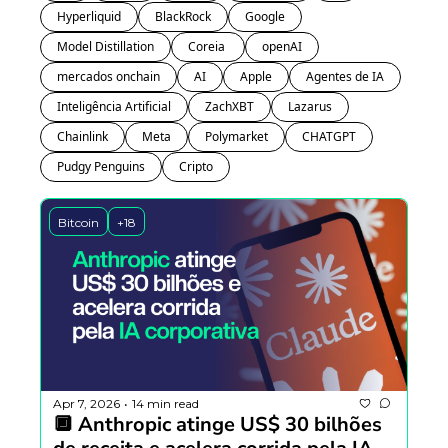
Hyperliquid
BlackRock
Google
Model Distillation
Coreia 
openAI
mercados onchain
AI
Apple
Agentes de IA
Inteligência Artificial
ZachXBT
Lazarus
Chainlink
Meta
Polymarket
CHATGPT
Pudgy Penguins
Cripto
Bitcoin
+18
Apr 7, 2026
14 min read
•
🔲 Anthropic atinge US$ 30 bilhões 