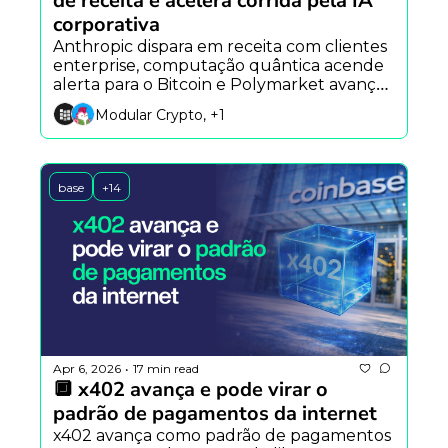
de receita e acelera corrida pela IA 
corporativa
Anthropic dispara em receita com clientes 
enterprise, computação quântica acende 
alerta para o Bitcoin e Polymarket avança 
com stablecoin própria e nova 
Modular Crypto, +1
infraestrutura de trading.
base
+14
Apr 6, 2026
17 min read
•
🔲 x402 avança e pode virar o 
padrão de pagamentos da internet
x402 avança como padrão de pagamentos 