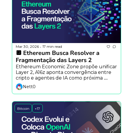
Mar 30, 2026
17 min read
•
🔲 Ethereum Busca Resolver a 
Fragmentação das Layers 2
Ethereum Economic Zone propõe unificar 
Layer 2, A16z aponta convergência entre 
cripto e agentes de IA como próxima 
grande onda, e Robinhood entra nas redes 
Nett0
sociais enfrentando o desafio de 
identidade digital.
Bitcoin
+17