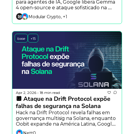
para agentes de IA, Google libera Gemma 
4 open-source e ataque sofisticado na 
Drift expõe vulnerabilidades críticas no 
Modular Crypto, +1
DeFi.
base
+15
Apr 2, 2026
18 min read
•
🔲 Ataque na Drift Protocol expõe 
falhas de segurança na Solana
Hack na Drift Protocol revela falhas em 
governança multisig na Solana, enquanto 
Oobit expande na América Latina, Google 
avança com IA de vídeo e regulação cripto 
Nett0