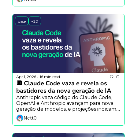
nos EUA se aproxima de definição.
base
+20
Apr 1, 2026
16 min read
•
🔲 Claude Code vaza e revela os 
bastidores da nova geração de IA
Anthropic vaza código do Claude Code, 
OpenAI e Anthropic avançam para nova 
geração de modelos, e projeções indicam 
stablecoins chegando a US$ 2 trilhões com 
Nett0
apoio de IA e TradFi.