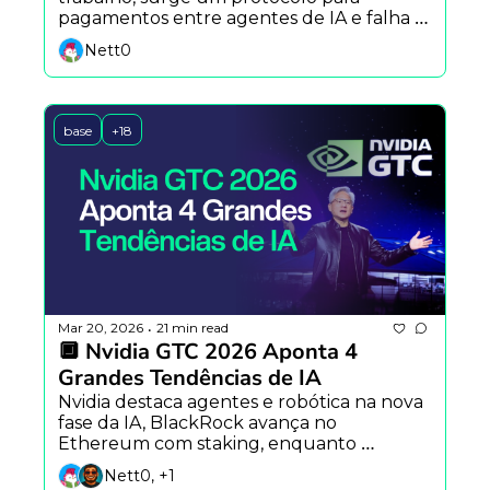
pagamentos entre agentes de IA e falha 
em stablecoin expõe riscos da 
Nett0
infraestrutura cripto.
base
+18
Mar 20, 2026
21 min read
•
🔲 Nvidia GTC 2026 Aponta 4 
Grandes Tendências de IA
Nvidia destaca agentes e robótica na nova 
fase da IA, BlackRock avança no 
Ethereum com staking, enquanto 
stablecoins e novos modelos de 
Nett0, +1
distribuição aceleram a adoção global de 