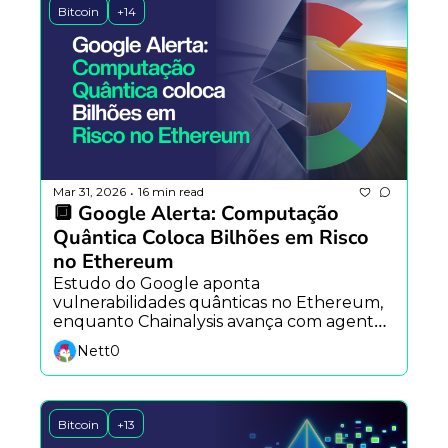
Bitcoin
+14
Mar 31, 2026
16 min read
•
🔲 Google Alerta: Computação 
Quântica Coloca Bilhões em Risco 
no Ethereum
Estudo do Google aponta 
vulnerabilidades quânticas no Ethereum, 
enquanto Chainalysis avança com agentes 
de IA e cresce a desconfiança pública.
Nett0
Bitcoin
+13