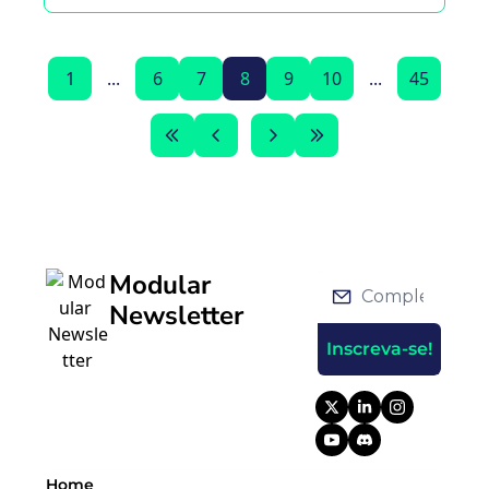
cripto.
1
...
6
7
8
9
10
...
45
Modular 
Newsletter
Inscreva-se!
Home