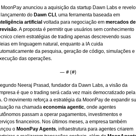
 MoonPay anunciou a aquisição da startup Dawn Labs e revelou
 lançamento do 
Dawn CLI
, uma ferramenta baseada em 
nteligência artificial
 voltada para negociação em 
mercados de 
revisão
. A proposta é permitir que usuários sem conhecimento 
écnico criem estratégias de trading apenas descrevendo suas 
deias em linguagem natural, enquanto a IA cuida 
utomaticamente da pesquisa, geração de código, simulações e 
xecução das operações.
— #
 (#
)
egundo Neeraj Prasad, fundador da Dawn Labs, a visão da 
mpresa é que o trading será cada vez mais democratizado pela 
A. O movimento reforça a estratégia da MoonPay de expandir su
tuação na chamada 
economia agentic
, onde agentes 
utônomos passam a operar pagamentos, investimentos e 
erviços financeiros. Nos últimos meses, a empresa também 
ançou o 
MoonPay Agents
, infraestrutura para agentes criarem 