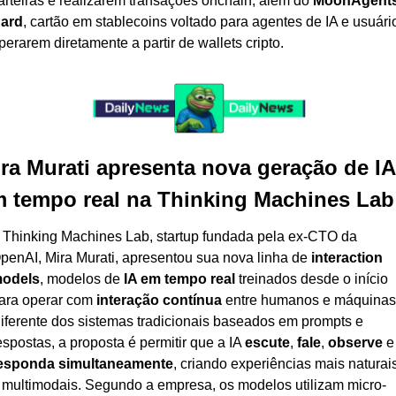
arteiras e realizarem transações onchain, além do 
MoonAgents
ard
, cartão em stablecoins voltado para agentes de IA e usuário
perarem diretamente a partir de wallets cripto.
ra Murati apresenta nova geração de IA 
 tempo real na Thinking Machines Lab
 Thinking Machines Lab, startup fundada pela ex-CTO da 
penAI, Mira Murati, apresentou sua nova linha de 
interaction 
odels
, modelos de 
IA em tempo real
 treinados desde o início 
ara operar com 
interação contínua
 entre humanos e máquinas.
iferente dos sistemas tradicionais baseados em prompts e 
espostas, a proposta é permitir que a IA 
escute
, 
fale
, 
observe
 
esponda simultaneamente
, criando experiências mais naturais
 multimodais. Segundo a empresa, os modelos utilizam micro-