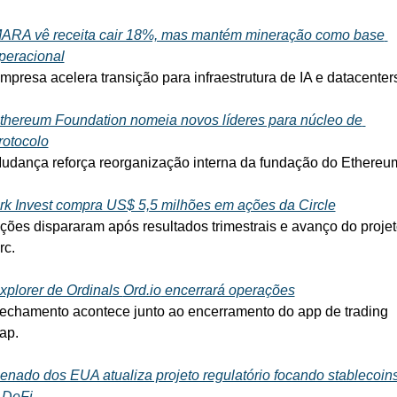
ARA vê receita cair 18%, mas mantém mineração como base 
peracional
mpresa acelera transição para infraestrutura de IA e datacenter
thereum Foundation nomeia novos líderes para núcleo de 
rotocolo
udança reforça reorganização interna da fundação do Ethereu
rk Invest compra US$ 5,5 milhões em ações da Circle
ções dispararam após resultados trimestrais e avanço do projet
rc.
xplorer de Ordinals 
Ord.io
 encerrará operações
echamento acontece junto ao encerramento do app de trading 
ap.
enado dos EUA atualiza projeto regulatório focando stablecoins
 DeFi