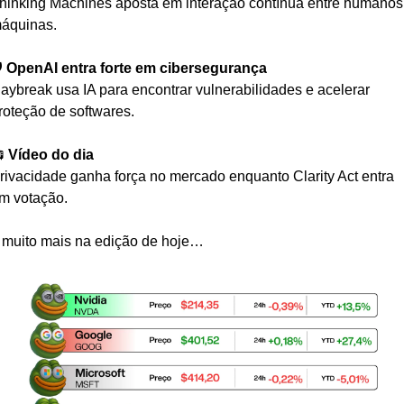
hinking Machines aposta em interação contínua entre humanos 
áquinas.
️ 
OpenAI entra forte em cibersegurança
aybreak usa IA para encontrar vulnerabilidades e acelerar 
roteção de softwares.
 
Vídeo do dia
rivacidade ganha força no mercado enquanto Clarity Act entra 
m votação.
 muito mais na edição de hoje…