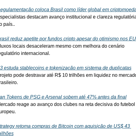
egulamentação coloca Brasil como líder global em criptomoed
specialistas destacam avanço institucional e clareza regulatória
o país..
rasil reduz apetite por fundos cripto apesar do otimismo nos E
luxos locais desaceleram mesmo com melhora do cenário 
egulatório internacional.
3 estuda stablecoins e tokenização em sistema de duplicatas
rojeto pode destravar até R$ 10 trilhões em liquidez no mercado
rasileiro.
an Tokens de PSG e Arsenal sobem até 47% antes da final
ercado reage ao avanço dos clubes na reta decisiva do futebol 
uropeu.
trategy retoma compras de Bitcoin com aquisição de US$ 43 
ilhões