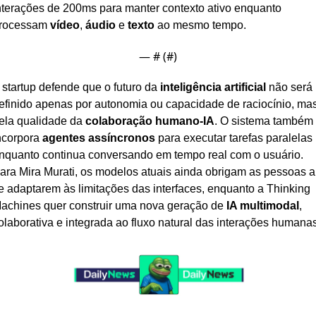
nterações de 200ms para manter contexto ativo enquanto 
rocessam 
vídeo
, 
áudio
 e 
texto
 ao mesmo tempo.
— #
 (#
)
 startup defende que o futuro da 
inteligência artificial
 não será 
efinido apenas por autonomia ou capacidade de raciocínio, mas
ela qualidade da 
colaboração humano-IA
. O sistema também 
ncorpora 
agentes assíncronos
 para executar tarefas paralelas 
nquanto continua conversando em tempo real com o usuário. 
ara Mira Murati, os modelos atuais ainda obrigam as pessoas a 
e adaptarem às limitações das interfaces, enquanto a Thinking 
achines quer construir uma nova geração de 
IA multimodal
, 
olaborativa e integrada ao fluxo natural das interações humanas