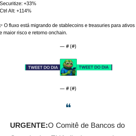
 Securitize: +33%
 Ctrl Alt: +114%
 O fluxo está migrando de stablecoins e treasuries para ativos 
e maior risco e retorno onchain.
— #
 (#
)
— #
 (#
)
❝
URGENTE:
O Comitê de Bancos do 