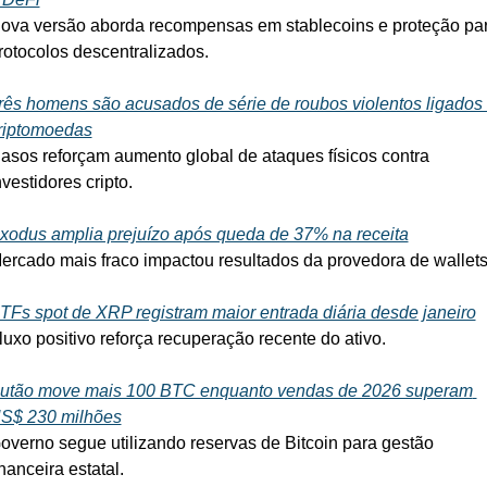
ova versão aborda recompensas em stablecoins e proteção par
rotocolos descentralizados.
rês homens são acusados de série de roubos violentos ligados 
riptomoedas
asos reforçam aumento global de ataques físicos contra 
nvestidores cripto.
xodus amplia prejuízo após queda de 37% na receita
ercado mais fraco impactou resultados da provedora de wallets
TFs spot de XRP registram maior entrada diária desde janeiro
luxo positivo reforça recuperação recente do ativo.
utão move mais 100 BTC enquanto vendas de 2026 superam 
S$ 230 milhões
overno segue utilizando reservas de Bitcoin para gestão 
inanceira estatal.