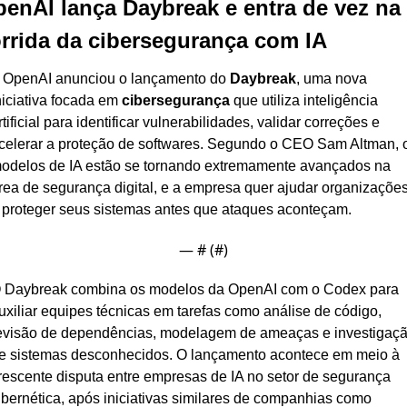
enAI lança Daybreak e entra de vez na 
rrida da cibersegurança com IA
 OpenAI anunciou o lançamento do 
Daybreak
, uma nova 
niciativa focada em 
cibersegurança
 que utiliza inteligência 
rtificial para identificar vulnerabilidades, validar correções e 
celerar a proteção de softwares. Segundo o CEO Sam Altman, o
odelos de IA estão se tornando extremamente avançados na 
rea de segurança digital, e a empresa quer ajudar organizações
 proteger seus sistemas antes que ataques aconteçam.
— #
 (#
)
 Daybreak combina os modelos da OpenAI com o Codex para 
uxiliar equipes técnicas em tarefas como análise de código, 
evisão de dependências, modelagem de ameaças e investigaçã
e sistemas desconhecidos. O lançamento acontece em meio à 
rescente disputa entre empresas de IA no setor de segurança 
ibernética, após iniciativas similares de companhias como 