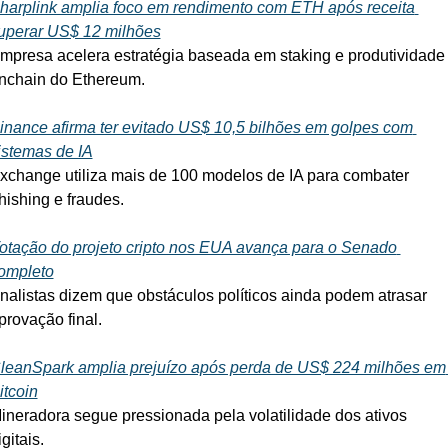
harplink amplia foco em rendimento com ETH após receita 
uperar US$ 12 milhões
mpresa acelera estratégia baseada em staking e produtividade 
nchain do Ethereum.
inance afirma ter evitado US$ 10,5 bilhões em golpes com 
istemas de IA
xchange utiliza mais de 100 modelos de IA para combater 
hishing e fraudes.
otação do projeto cripto nos EUA avança para o Senado 
ompleto
nalistas dizem que obstáculos políticos ainda podem atrasar 
provação final.
leanSpark amplia prejuízo após perda de US$ 224 milhões em 
itcoin
ineradora segue pressionada pela volatilidade dos ativos 
igitais.