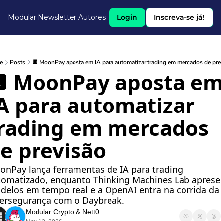
Modular Newsletter
Autores
Login
Inscreva-se já!
e
Posts
🔲 MoonPay aposta em IA para automatizar trading em mercados de prev
 MoonPay aposta em
A para automatizar 
rading em mercados 
e previsão
nPay lança ferramentas de IA para trading 
tomatizado, enquanto Thinking Machines Lab apresen
delos em tempo real e a OpenAI entra na corrida da 
bersegurança com o Daybreak.
Modular Crypto
 & 
Nett0