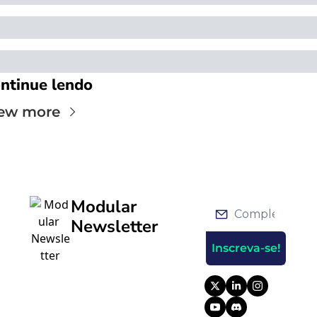
ntinue lendo
ew more
Modular 
Newsletter
Inscreva-se!