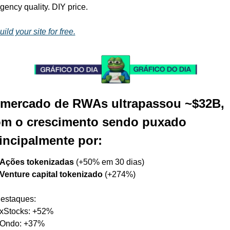
gency quality. DIY price.
uild your site for free.
mercado de RWAs ultrapassou ~$32B, 
m o crescimento sendo puxado 
incipalmente por:
Ações tokenizadas
 (+50% em 30 dias)
Venture capital tokenizado
 (+274%)
estaques:
 xStocks: +52%
 Ondo: +37%