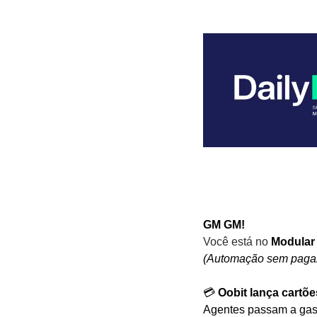
GM GM! 
Você está no
 Modular
(Automação sem pagam
💳 
Oobit lança cartõe
Agentes passam a gast