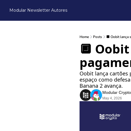
Modular Newsletter
Autores
Home
Posts
🔲 Oobit lança
🔲 Oobit 
pagamen
Oobit lança cartõe
espaço como defesa
Banana 2 avança.
Modular Crypto
May 4, 2026