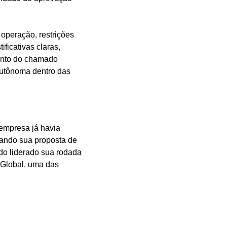
operação, restrições 
ficativas claras, 
criando um sistema auditável e reduzindo riscos. O lançamento responde ao crescimento do chamado 
autônoma dentro das 
empresa já havia 
iando sua proposta de 
ndo liderado sua rodada 
 Global, uma das 