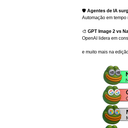
🛡️ 
Agentes de IA sur
Automação em tempo re
🎨
GPT Image 2 vs N
OpenAI lidera em consi
e muito mais na ediçã