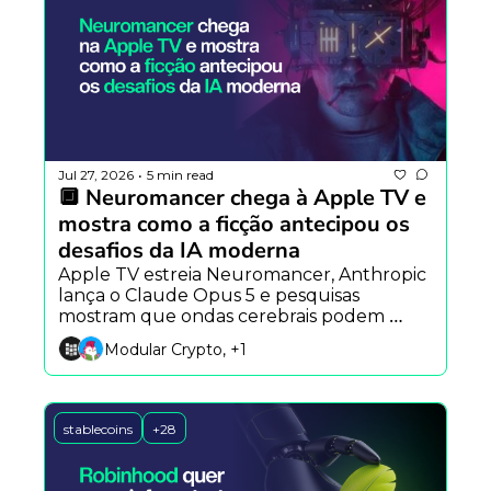
Jul 27, 2026
5 min read
•
🔲 Neuromancer chega à Apple TV e 
mostra como a ficção antecipou os 
desafios da IA moderna
Apple TV estreia Neuromancer, Anthropic 
lança o Claude Opus 5 e pesquisas 
mostram que ondas cerebrais podem 
acelerar a próxima geração da robótica 
Modular Crypto, +1
com IA.
stablecoins
+28