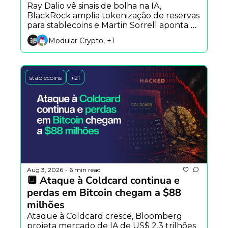
Ray Dalio vê sinais de bolha na IA, 
BlackRock amplia tokenização de reservas 
para stablecoins e Martin Sorrell aponta 
compartilhamento de conhecimento 
Modular Crypto, +1
como habilidade-chave da era da IA.
stablecoins
+21
Aug 3, 2026
6 min read
•
🔲 Ataque à Coldcard continua e 
perdas em Bitcoin chegam a $88 
milhões
Ataque à Coldcard cresce, Bloomberg 
projeta mercado de IA de US$ 2,3 trilhões 