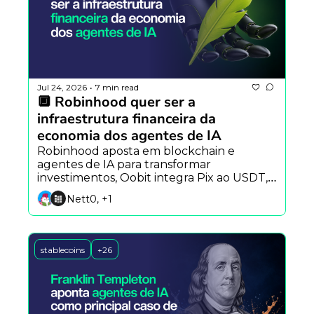
Jul 24, 2026
7 min read
•
🔲 Robinhood quer ser a 
infraestrutura financeira da 
economia dos agentes de IA
Robinhood aposta em blockchain e 
agentes de IA para transformar 
investimentos, Oobit integra Pix ao USDT, 
Black Forest Labs lança o FLUX 3 e Alibaba 
Nett0, +1
apresenta o Qwen Image 3.
stablecoins
+26