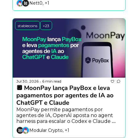
Nett0, +1
stablecoins
+23
Jul 30, 2026
6 min read
•
🔲 MoonPay lança PayBox e leva 
pagamentos por agentes de IA ao 
ChatGPT e Claude
MoonPay permite pagamentos por 
agentes de IA, OpenAI aposta no agent 
harness para escalar o Codex e Claude 
Mythos encontra falha inédita em 
Modular Crypto, +1
criptografia pós-quântica.