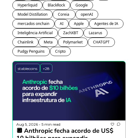
Hyperliquid
BlackRock
Google
Model Distillation
Coreia 
openAI
mercados onchain
AI
Apple
Agentes de IA
Inteligência Artificial
ZachXBT
Lazarus
Chainlink
Meta
Polymarket
CHATGPT
Pudgy Penguins
Cripto
stablecoins
+28
Aug 5, 2026
5 min read
•
🔲 Anthropic fecha acordo de US$ 