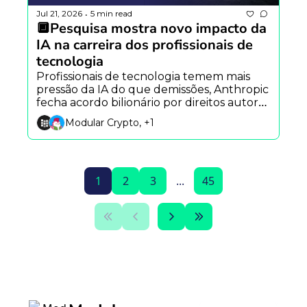
Jul 21, 2026
5 min read
•
🔲Pesquisa mostra novo impacto da 
IA na carreira dos profissionais de 
tecnologia
Profissionais de tecnologia temem mais 
pressão da IA do que demissões, Anthropic 
fecha acordo bilionário por direitos autorais 
e Robinhood libera agentes de IA para 
Modular Crypto, +1
investimentos.
1
2
3
...
45