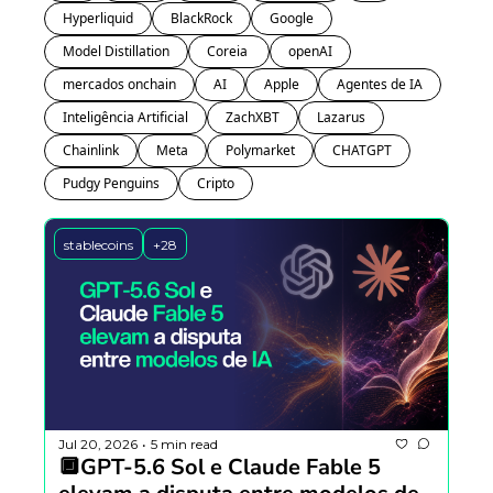
Hyperliquid
BlackRock
Google
Model Distillation
Coreia 
openAI
mercados onchain
AI
Apple
Agentes de IA
Inteligência Artificial
ZachXBT
Lazarus
Chainlink
Meta
Polymarket
CHATGPT
Pudgy Penguins
Cripto
stablecoins
+28
Jul 20, 2026
5 min read
•
🔲GPT-5.6 Sol e Claude Fable 5 