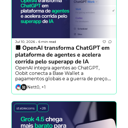
Jul 10, 2026
6 min read
•
🔲 OpenAI transforma ChatGPT em 
plataforma de agentes e acelera 
corrida pelo superapp de IA
OpenAI integra agentes ao ChatGPT, 
Oobit conecta a Base Wallet a 
pagamentos globais e a guerra de preços 
entre modelos de IA se intensifica com 
Nett0, +1
Meta e SpaceXAI.
stablecoins
+28