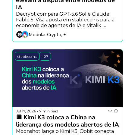
elevam a disputa entre modelos de 
IA
Decrypt compara GPT-5.6 Sol e Claude 
Fable 5, Visa aposta em stablecoins para a 
economia de agentes de IA e Vitalik 
Buterin apresenta mural anônimo na 
Modular Crypto, +1
Aztec.
stablecoins
+27
Jul 17, 2026
7 min read
•
🔲 Kimi K3 coloca a China na 
liderança dos modelos abertos de IA
Moonshot lança o Kimi K3, Oobit conecta 