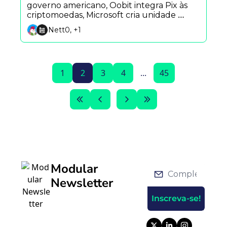
governo americano, Oobit integra Pix às 
criptomoedas, Microsoft cria unidade 
bilionária para implementar IA e Securitize 
Nett0, +1
tokeniza suas próprias ações após IPO.
1
2
3
4
...
45
Modular 
Newsletter
Inscreva-se!