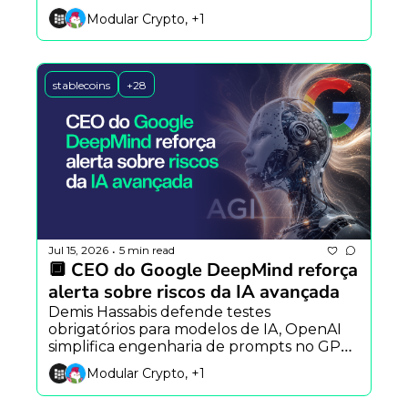
alertam para impactos econômicos da IA.
Modular Crypto, +1
stablecoins
+28
Jul 15, 2026
5 min read
•
🔲 CEO do Google DeepMind reforça 
alerta sobre riscos da IA avançada
Demis Hassabis defende testes 
obrigatórios para modelos de IA, OpenAI 
simplifica engenharia de prompts no GPT-
5.6 e EUA ampliam sanções ao Irã com 
Modular Crypto, +1
bloqueio de USDT.