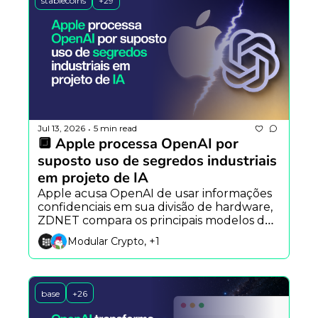
stablecoins
+29
Jul 13, 2026
5 min read
•
🔲 Apple processa OpenAI por 
suposto uso de segredos industriais 
em projeto de IA
Apple acusa OpenAI de usar informações 
confidenciais em sua divisão de hardware, 
ZDNET compara os principais modelos de 
IA de 2026 e Ethereum mostra que 
Modular Crypto, +1
humanos ainda são essenciais na 
segurança.
base
+26