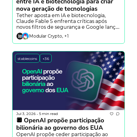
entre IA e biotecnologia para criar 
nova geração de tecnologias
Tether aposta em IA e biotecnologia, 
Claude Fable 5 enfrenta críticas após 
novos filtros de segurança e Google lança 
campanha que reimagina a Declaração da 
Modular Crypto, +1
Independência com ajuda do Gemini.
stablecoins
+36
Jul 3, 2026
5 min read
•
🔲 OpenAI propõe participação 
bilionária ao governo dos EUA
OpenAI propõe ceder participação ao 