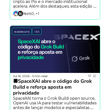
cripto ao Pix e o mercado institucional 
acelera. Além dos destaques, esta edição 
marca a estreia das seções Caixa de 
Nett0, +1
Ferramentas e Carreiras & Oportunidades.
stablecoins
+34
Jul 16, 2026
5 min read
•
🔲SpaceXAI abre o código do Grok 
Build e reforça aposta em 
privacidade
SpaceXAI torna o Grok Build open source, 
OpenAI usa IA para testar vulnerabilidades 
antes de lançar modelos e especialistas 