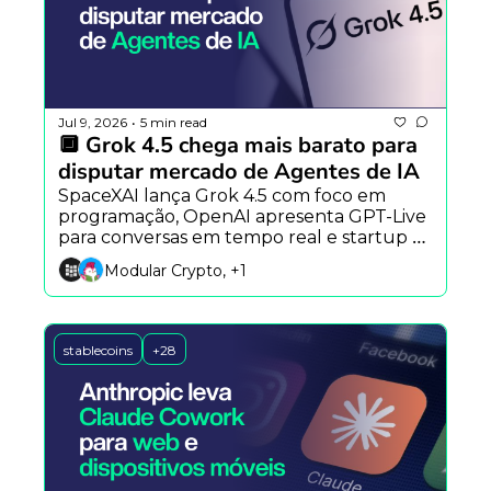
Jul 9, 2026
5 min read
•
🔲 Grok 4.5 chega mais barato para 
disputar mercado de Agentes de IA
SpaceXAI lança Grok 4.5 com foco em 
programação, OpenAI apresenta GPT-Live 
para conversas em tempo real e startup 
aposta em modelos-base para acelerar a 
Modular Crypto, +1
robótica.
stablecoins
+28