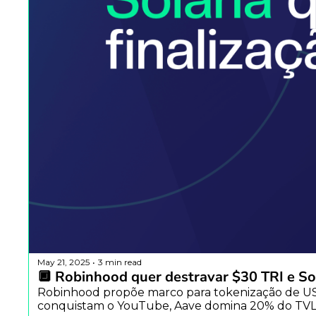
May 21, 2025
3 min read
•
🔲 Robinhood quer destravar $30 TRI e Sol
Robinhood propõe marco para tokenização de US$ 
conquistam o YouTube, Aave domina 20% do TVL 