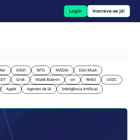
Login
Inscreva-se já!
her
InfoFi
NFTs
NVIDIA
Elon Musk
SDT
Grok
Vitalik Buterin
siri
Web3
USDC
Apple
Agentes de IA
Inteligência Artificial