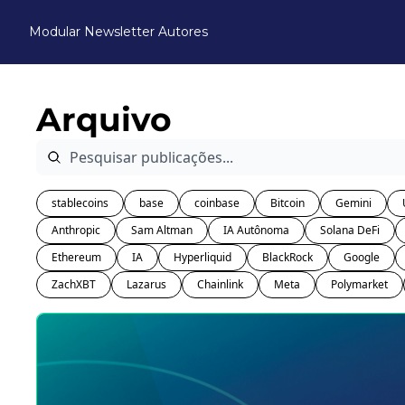
Modular Newsletter
Autores
Arquivo
stablecoins
base
coinbase
Bitcoin
Gemini
Anthropic
Sam Altman
IA Autônoma
Solana DeFi
Ethereum
IA
Hyperliquid
BlackRock
Google
ZachXBT
Lazarus
Chainlink
Meta
Polymarket