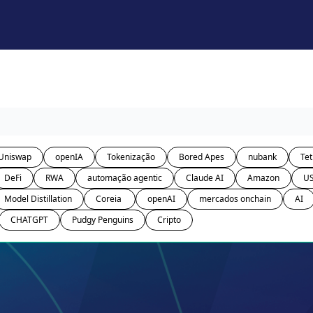
Uniswap
openIA
Tokenização
Bored Apes
nubank
Tet
DeFi
RWA
automação agentic
Claude AI
Amazon
U
Model Distillation
Coreia 
openAI
mercados onchain
AI
CHATGPT
Pudgy Penguins
Cripto