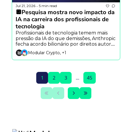
Jul 21, 2026
5 min read
•
🔲Pesquisa mostra novo impacto da 
IA na carreira dos profissionais de 
tecnologia
Profissionais de tecnologia temem mais 
pressão da IA do que demissões, Anthropic 
fecha acordo bilionário por direitos autorais 
e Robinhood libera agentes de IA para 
Modular Crypto, +1
investimentos.
1
2
3
...
45