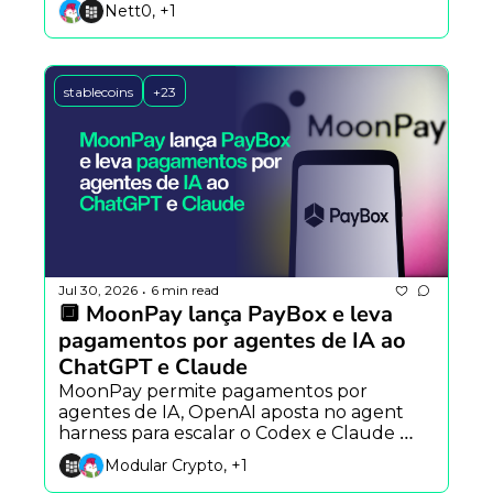
Nett0, +1
stablecoins
+23
Jul 30, 2026
6 min read
•
🔲 MoonPay lança PayBox e leva 
pagamentos por agentes de IA ao 
ChatGPT e Claude
MoonPay permite pagamentos por 
agentes de IA, OpenAI aposta no agent 
harness para escalar o Codex e Claude 
Mythos encontra falha inédita em 
Modular Crypto, +1
criptografia pós-quântica.