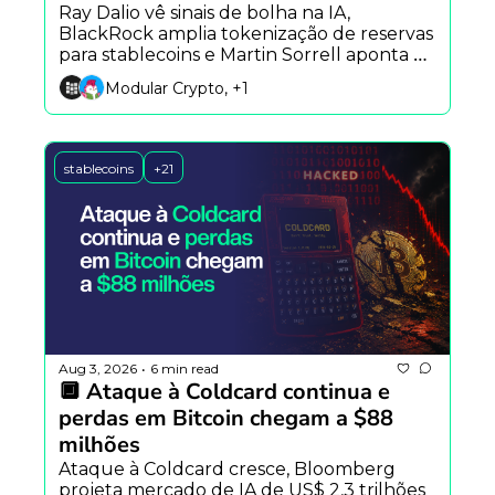
Ray Dalio vê sinais de bolha na IA, 
BlackRock amplia tokenização de reservas 
para stablecoins e Martin Sorrell aponta 
compartilhamento de conhecimento 
Modular Crypto, +1
como habilidade-chave da era da IA.
stablecoins
+21
Aug 3, 2026
6 min read
•
🔲 Ataque à Coldcard continua e 
perdas em Bitcoin chegam a $88 
milhões
Ataque à Coldcard cresce, Bloomberg 
projeta mercado de IA de US$ 2,3 trilhões 