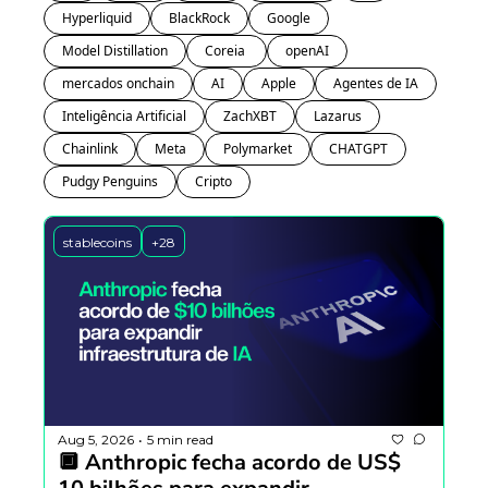
Hyperliquid
BlackRock
Google
Model Distillation
Coreia 
openAI
mercados onchain
AI
Apple
Agentes de IA
Inteligência Artificial
ZachXBT
Lazarus
Chainlink
Meta
Polymarket
CHATGPT
Pudgy Penguins
Cripto
stablecoins
+28
Aug 5, 2026
5 min read
•
🔲 Anthropic fecha acordo de US$ 