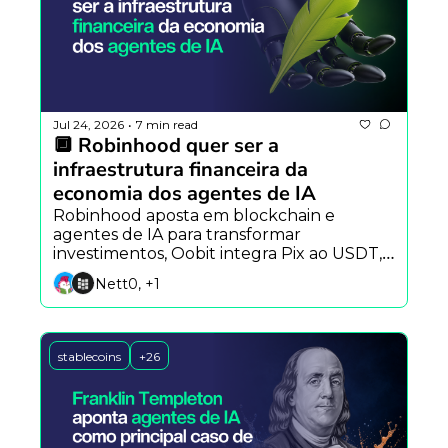
Jul 24, 2026
7 min read
•
🔲 Robinhood quer ser a 
infraestrutura financeira da 
economia dos agentes de IA
Robinhood aposta em blockchain e 
agentes de IA para transformar 
investimentos, Oobit integra Pix ao USDT, 
Black Forest Labs lança o FLUX 3 e Alibaba 
Nett0, +1
apresenta o Qwen Image 3.
stablecoins
+26