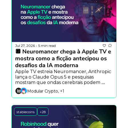
Jul 27, 2026
5 min read
•
🔲 Neuromancer chega à Apple TV e 
mostra como a ficção antecipou os 
desafios da IA moderna
Apple TV estreia Neuromancer, Anthropic 
lança o Claude Opus 5 e pesquisas 
mostram que ondas cerebrais podem 
acelerar a próxima geração da robótica 
Modular Crypto, +1
com IA.
stablecoins
+28