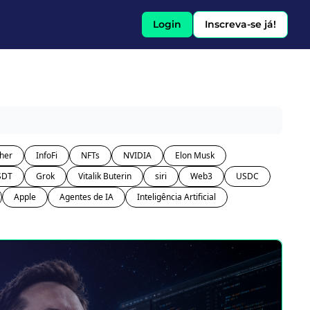
Login
Inscreva-se já!
her
InfoFi
NFTs
NVIDIA
Elon Musk
SDT
Grok
Vitalik Buterin
siri
Web3
USDC
Apple
Agentes de IA
Inteligência Artificial