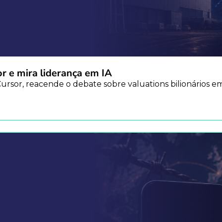
r e mira liderança em IA
 Cursor, reacende o debate sobre valuations bilionários e