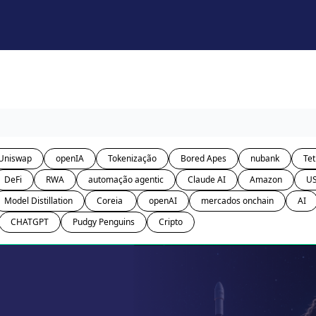
Uniswap
openIA
Tokenização
Bored Apes
nubank
Tet
DeFi
RWA
automação agentic
Claude AI
Amazon
U
Model Distillation
Coreia 
openAI
mercados onchain
AI
CHATGPT
Pudgy Penguins
Cripto