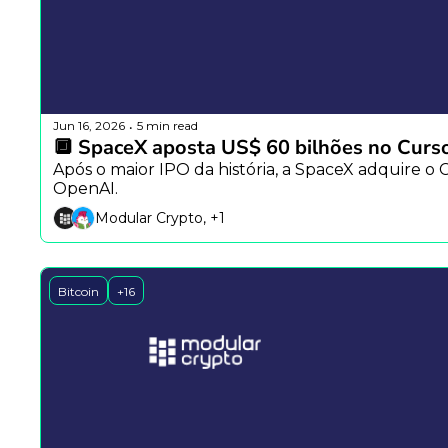
Jun 16, 2026
5 min read
•
🔲 SpaceX aposta US$ 60 bilhões no Curso
Após o maior IPO da história, a SpaceX adquire o
OpenAI.
Modular Crypto, +1
Bitcoin
+16