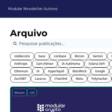
Modular Newsletter
Autores
Arquivo
stablecoins
base
coinbase
Bitcoin
Gemini
Anthropic
Sam Altman
IA Autônoma
Solana DeFi
Ethereum
IA
Hyperliquid
BlackRock
Google
ZachXBT
Lazarus
Chainlink
Meta
Polymarket
Bitcoin
+23