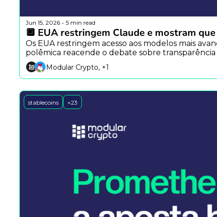
Jun 15, 2026
5 min read
•
🔲 EUA restringem Claude e mostram que IA
Os EUA restringem acesso aos modelos mais avanç
polêmica reacende o debate sobre transparênc
Modular Crypto, +1
stablecoins
+23