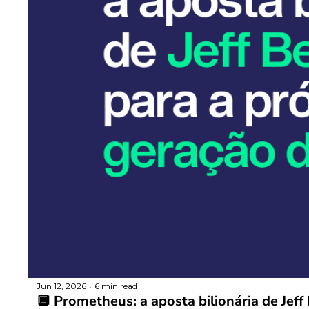
Jun 12, 2026
6 min read
•
🔲 Prometheus: a aposta bilionária de Jeff 